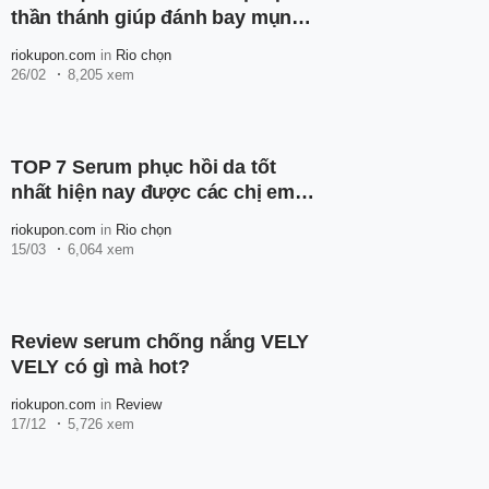
thần thánh giúp đánh bay mụn,
mờ vết thâm
riokupon.com
in
Rio chọn
26/02
8,205 xem
TOP 7 Serum phục hồi da tốt
nhất hiện nay được các chị em
tin dùng
riokupon.com
in
Rio chọn
15/03
6,064 xem
Review serum chống nắng VELY
VELY có gì mà hot?
riokupon.com
in
Review
17/12
5,726 xem