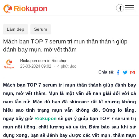
Rio
kupon
Làm đẹp
Serum
Mách bạn TOP 7 serum trị mụn thần thánh giúp
đánh bay mụn, mờ vết thâm
Riokupon.com
in
Rio chọn
25-03-2024 09:02
4 phút đọc
Chia sẻ:
Mách bạn TOP 7 serum trị mụn thần thánh giúp đánh bay
mụn, mờ vết thâm. Mụn là một vấn đề nan giải đối với cả
nam lẫn nữ. Mặc dù bạn đã skincare rất kĩ nhưng không
hiểu sao tình trạng mụn vẫn không đỡ. Đừng lo lắng,
ngay bây giờ
Riokupon
sẽ gợi ý giúp bạn TOP 7 serum trị
mụn nổi tiếng, chất lượng và uy tín. Đảm bảo sau khi sử
dụng xong, bạn sẽ đánh bay được các vết mụn, thâm mụn