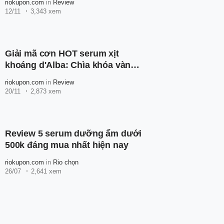
riokupon.com
in
Review
12/11
3,343 xem
Giải mã cơn HOT serum xịt
khoáng d'Alba: Chìa khóa vàng
dưỡng ẩm làn da
riokupon.com
in
Review
20/11
2,873 xem
Review 5 serum dưỡng ẩm dưới
500k đáng mua nhất hiện nay
riokupon.com
in
Rio chọn
26/07
2,641 xem