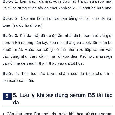
Bước 1:
Làm sạch da mặt với nước tẩy trang, sữa rửa mặt
và cũng đừng quên tẩy da chết khoảng 2 - 3 lần/tuần nữa nhé.
Bước 2:
Cấp ẩm tạm thời và cân bằng độ pH cho da với
toner (nước hoa hồng).
Bước 3:
Khi da mặt đã có độ ẩm nhất định, bạn nhỏ vài giọt
serum B5 ra lòng bàn tay, xoa nhẹ nhàng và apply lên toàn bộ
khuôn mặt. Hoặc bạn cũng có thể nhỏ trực tiếp serum vào
các vùng như trán, cằm, má rồi xoa đều. Kết hợp massage
và vỗ nhẹ để serum thẩm thấu vào da tốt hơn.
Bước 4:
Tiếp tục các bước chăm sóc da theo chu trình
skincare cá nhân.
5. Lưu ý khi sử dụng serum B5 tái tạo
da
Cần chú trọng làm sạch da trước khi thoa sử dụng serum