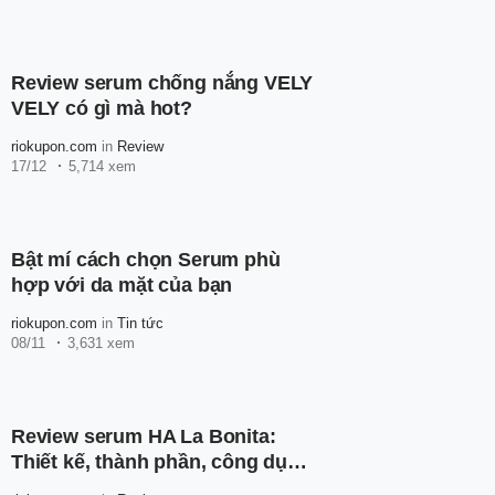
Review serum chống nắng VELY
VELY có gì mà hot?
riokupon.com
in
Review
17/12
5,714 xem
Bật mí cách chọn Serum phù
hợp với da mặt của bạn
riokupon.com
in
Tin tức
08/11
3,631 xem
Review serum HA La Bonita:
Thiết kế, thành phần, công dụng
và cách sử dụng