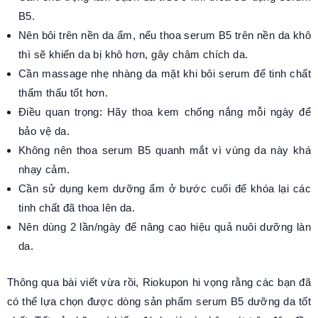
B5.
Nên bôi trên nền da ẩm, nếu thoa serum B5 trên nền da khô
thì sẽ khiến da bị khô hơn, gây châm chích da.
Cần massage nhẹ nhàng da mặt khi bôi serum để tinh chất
thẩm thấu tốt hơn.
Điều quan trọng: Hãy thoa kem chống nắng mỗi ngày để
bảo vệ da.
Không nên thoa serum B5 quanh mắt vì vùng da này khá
nhạy cảm.
Cần sử dụng kem dưỡng ẩm ở bước cuối để khóa lại các
tinh chất đã thoa lên da.
Nên dùng 2 lần/ngày để nâng cao hiệu quả nuôi dưỡng làn
da.
Thông qua bài viết vừa rồi, Riokupon hi vọng rằng các bạn đã
có thể lựa chọn được dòng sản phẩm serum B5 dưỡng da tốt