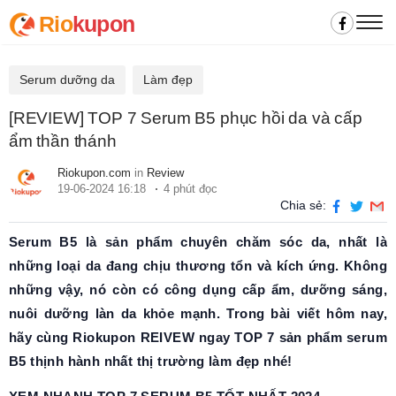
Rio
kupon
Serum dưỡng da
Làm đẹp
[REVIEW] TOP 7 Serum B5 phục hồi da và cấp
ẩm thần thánh
Riokupon.com
in
Review
19-06-2024 16:18
4 phút đọc
Chia sẻ:
Serum B5 là sản phẩm chuyên chăm sóc da, nhất là
những loại da đang chịu thương tổn và kích ứng. Không
những vậy, nó còn có công dụng cấp ẩm, dưỡng sáng,
nuôi dưỡng làn da khỏe mạnh. Trong bài viết hôm nay,
hãy cùng Riokupon REIVEW ngay TOP 7 sản phẩm serum
B5 thịnh hành nhất thị trường làm đẹp nhé!