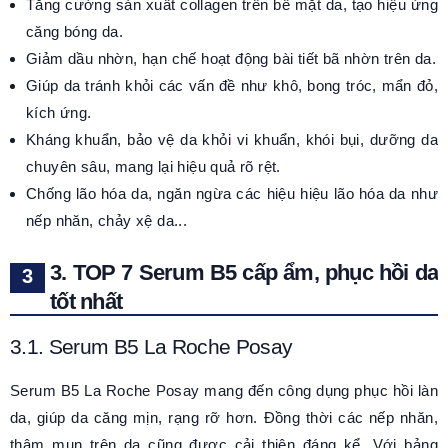
Tăng cường sản xuất collagen trên bề mặt da, tạo hiệu ứng
căng bóng da.
Giảm dầu nhờn, hạn chế hoạt động bài tiết bã nhờn trên da.
Giúp da tránh khỏi các vấn đề như khô, bong tróc, mẩn đỏ,
kích ứng.
Kháng khuẩn, bảo vệ da khỏi vi khuẩn, khói bụi, dưỡng da
chuyên sâu, mang lại hiệu quả rõ rệt.
Chống lão hóa da, ngăn ngừa các hiệu hiệu lão hóa da như
nếp nhăn, chảy xệ da...
3. TOP 7 Serum B5 cấp ẩm, phục hồi da
tốt nhất
3.1. Serum B5 La Roche Posay
Serum B5 La Roche Posay mang đến công dụng phục hồi làn
da, giúp da căng mịn, rạng rỡ hơn. Đồng thời các nếp nhăn,
thâm mụn trên da cũng được cải thiện đáng kể. Với bảng