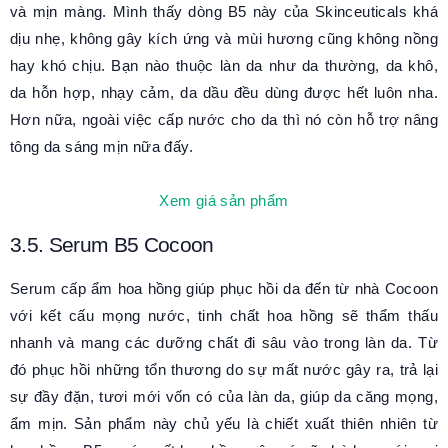
và mịn màng. Mình thấy dòng B5 này của Skinceuticals khá
dịu nhẹ, không gây kích ứng và mùi hương cũng không nồng
hay khó chịu. Bạn nào thuộc làn da như da thường, da khô,
da hỗn hợp, nhạy cảm, da dầu đều dùng được hết luôn nha.
Hơn nữa, ngoài việc cấp nước cho da thì nó còn hỗ trợ nâng
tông da sáng mịn nữa đấy.
Xem giá sản phẩm
3.5. Serum B5 Cocoon
Serum cấp ẩm hoa hồng giúp phục hồi da đến từ nhà Cocoon
với kết cấu mọng nước, tinh chất hoa hồng sẽ thẩm thấu
nhanh và mang các dưỡng chất đi sâu vào trong làn da. Từ
đó phục hồi những tổn thương do sự mất nước gây ra, trả lại
sự đầy đặn, tươi mới vốn có của làn da, giúp da căng mọng,
ẩm mịn. Sản phẩm này chủ yếu là chiết xuất thiên nhiên từ