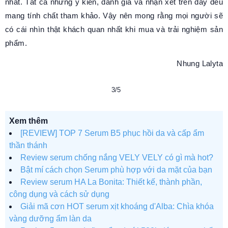
nhất. Tất cả những ý kiến, đánh giá và nhận xét trên đây đều
mang tính chất tham khảo. Vậy nên mong rằng mọi người sẽ
có cái nhìn thật khách quan nhất khi mua và trải nghiệm sản
phẩm.
Nhung Lalyta
3/5
Xem thêm
[REVIEW] TOP 7 Serum B5 phục hồi da và cấp ẩm
thần thánh
Review serum chống nắng VELY VELY có gì mà hot?
Bật mí cách chọn Serum phù hợp với da mặt của bạn
Review serum HA La Bonita: Thiết kế, thành phần,
công dụng và cách sử dụng
Giải mã cơn HOT serum xịt khoáng d'Alba: Chìa khóa
vàng dưỡng ẩm làn da