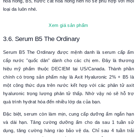
hoa hồng, B5, nước cất hoa hồng nên nó sẽ phù hợp với mọi
loại da luôn nhé.
Xem giá sản phẩm
3.6. Serum B5 The Ordinary
Serum B5 The Ordinary được mệnh danh là serum cấp ẩm
cấp nước "quốc dân" dành cho các chị em. Đây là thương
hiệu mỹ phẩm thuộc DECIEM tại US/Canada. Thành phần
chính có trong sản phẩm này là Axit Hyaluronic 2% + B5 là
một công thức dựa trên nước kết hợp với các phân tử axit
hyaluronic trọng lượng phân tử thấp. Nhờ vậy nó sẽ hỗ trợ
quá trình hydrat hóa đến nhiều lớp da của bạn.
Đặc biệt, serum còn làm mịn, cung cấp dưỡng ẩm ngắn hạn
và dài hạn. Tăng cường dưỡng ẩm cho da sau 1 tuần sử
dụng, tăng cường hàng rào bảo vệ da. Chỉ sau 4 tuần trải