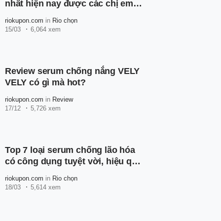
nhất hiện nay được các chị em
tin dùng
riokupon.com
in
Rio chọn
15/03
6,064 xem
Review serum chống nắng VELY
VELY có gì mà hot?
riokupon.com
in
Review
17/12
5,726 xem
Top 7 loại serum chống lão hóa
có công dụng tuyệt vời, hiệu quả
cao
riokupon.com
in
Rio chọn
18/03
5,614 xem