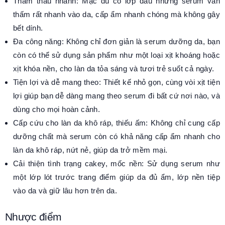
Thẩm thấu nhanh: Mặc dù có lớp dầu nhưng serum vẫn
thấm rất nhanh vào da, cấp ẩm nhanh chóng mà không gây
bết dính.
Đa công năng: Không chỉ đơn giản là serum dưỡng da, bạn
còn có thể sử dụng sản phẩm như một loại xịt khoáng hoặc
xịt khóa nền, cho làn da tỏa sáng và tươi trẻ suốt cả ngày.
Tiện lợi và dễ mang theo: Thiết kế nhỏ gọn, cùng vòi xịt tiện
lợi giúp bạn dễ dàng mang theo serum đi bất cứ nơi nào, và
dùng cho mọi hoàn cảnh.
Cấp cứu cho làn da khô ráp, thiếu ấm: Không chỉ cung cấp
dưỡng chất mà serum còn có khả năng cấp ẩm nhanh cho
làn da khô ráp, nứt nẻ, giúp da trở mềm mại.
Cải thiện tình trạng cakey, mốc nền: Sử dụng serum như
một lớp lót trước trang điểm giúp da đủ ẩm, lớp nền tiệp
vào da và giữ lâu hơn trên da.
Nhược điểm