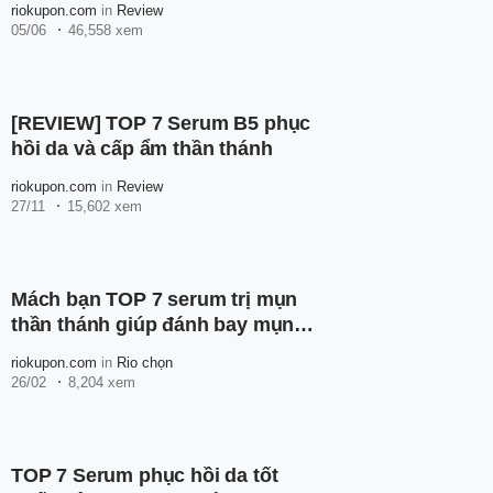
riokupon.com
in
Review
05/06
46,558 xem
[REVIEW] TOP 7 Serum B5 phục
hồi da và cấp ẩm thần thánh
riokupon.com
in
Review
27/11
15,602 xem
Mách bạn TOP 7 serum trị mụn
thần thánh giúp đánh bay mụn,
mờ vết thâm
riokupon.com
in
Rio chọn
26/02
8,204 xem
TOP 7 Serum phục hồi da tốt