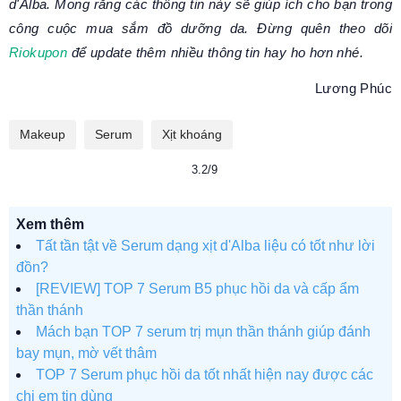
d'Alba. Mong rằng các thông tin này sẽ giúp ích cho bạn trong
công cuộc mua sắm đồ dưỡng da. Đừng quên theo dõi
Riokupon
để update thêm nhiều thông tin hay ho hơn nhé.
Lương Phúc
Makeup
Serum
Xịt khoáng
3.2/9
Xem thêm
Tất tần tật về Serum dạng xịt d'Alba liệu có tốt như lời
đồn?
[REVIEW] TOP 7 Serum B5 phục hồi da và cấp ẩm
thần thánh
Mách bạn TOP 7 serum trị mụn thần thánh giúp đánh
bay mụn, mờ vết thâm
TOP 7 Serum phục hồi da tốt nhất hiện nay được các
chị em tin dùng