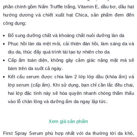
phần chính gồm Nấm Truffle trắng, Vitamin E, dầu bơ, dầu hạt
hướng dương và chiết xuất hạt Chica, sản phẩm đem đến
công dụng:
Bổ sung dưỡng chất và khoáng chất nuôi dưỡng làn da
Phục hồi làn da mệt mỏi, cải thiện đàn hồi, làm sáng da và
dịu da, thúc đẩy quá trình tái tạo tự nhiên cho da
Cấp ẩm toàn diện, không gây cảm giác nặng mặt mà sẽ
bám trên da suốt cả ngày.
Kết cấu serum được chia làm 2 lớp lớp dầu (khóa ẩm) và
lớp serum (cấp ẩm). Khi sử dụng, bạn chỉ cần lắc đều chai,
hai lớp đặc tính này sẽ hòa quyện nhanh chóng thẩm thấu
vào lỗ chân lông và dưỡng ẩm da ngay lập tức.
Xem giá sản phẩm
First Spray Serum phù hợp nhất với da thường tới da khô,