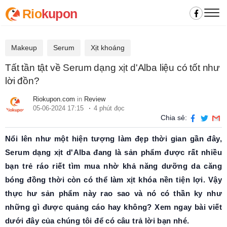
Rio
kupon
Makeup
Serum
Xịt khoáng
Tất tần tật về Serum dạng xịt d'Alba liệu có tốt như
lời đồn?
Riokupon.com
in
Review
05-06-2024 17:15
4 phút đọc
Chia sẻ:
Nổi lên như một hiện tượng làm đẹp thời gian gần đây,
Serum dạng xịt d'Alba đang là sản phẩm được rất nhiều
bạn trẻ ráo riết tìm mua nhờ khả năng dưỡng da căng
bóng đồng thời còn có thể làm xịt khóa nền tiện lợi. Vậy
thực hư sản phẩm này rao sao và nó có thần ky như
những gì được quảng cáo hay không? Xem ngay bài viết
dưới đây của chúng tôi để có câu trả lời bạn nhé.