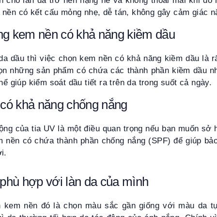
n cho làn da trở nên nặng nề và không thoải mái khi đổ
 nền có kết cấu mỏng nhẹ, dễ tán, không gây cảm giác n
ng kem nền có khả năng kiềm dầu
da dầu thì việc chọn kem nền có khả năng kiềm dầu là rấ
n những sản phẩm có chứa các thành phần kiềm dầu như
hể giúp kiểm soát dầu tiết ra trên da trong suốt cả ngày.
có khả năng chống nắng
động của tia UV là một điều quan trọng nếu bạn muốn sở 
m nền có chứa thành phần chống nắng (SPF) để giúp bảo
i.
phù hợp với làn da của mình
n kem nền đó là chọn màu sắc gần giống với màu da tự