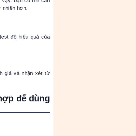
 vậy, bạn có thể cân
 nhiên hơn.
test độ hiệu quả của
 giá và nhận xét từ
.
 hợp để dùng