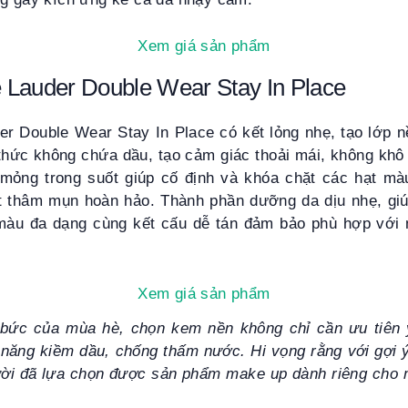
Xem giá sản phẩm
 Lauder Double Wear Stay In Place
r Double Wear Stay In Place có kết lỏng nhẹ, tạo lớp n
 thức không chứa dầu, tạo cảm giác thoải mái, không kh
mỏng trong suốt giúp cố định và khóa chặt các hạt mà
t thâm mụn hoàn hảo. Thành phần dưỡng da dịu nhẹ, g
màu đa dạng cùng kết cấu dễ tán đảm bảo phù hợp với m
Xem giá sản phẩm
g bức của mùa hè, chọn kem nền không chỉ cần ưu tiê
 năng kiềm dầu, chống thấm nước. Hi vọng rằng với gợi 
gười đã lựa chọn được sản phẩm make up dành riêng cho