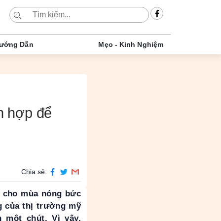
ướng Dẫn
Mẹo - Kinh Nghiệm
h hợp để
Chia sẻ:
t cho mùa nóng bức
g của thị trường mỹ
 một chút. Vì vậy,