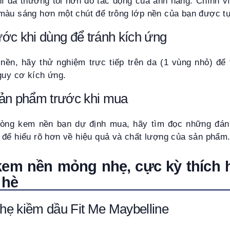
hì da thường tối hơn do tác động của ánh nắng. Chính vì
màu sáng hơn một chút để trông lớp nền của bạn được tự
ớc khi dùng để tránh kích ứng
ền, hãy thử nghiệm trực tiếp trên da (1 vùng nhỏ) để 
guy cơ kích ứng.
sản phẩm trước khi mua
dòng kem nền bạn dự định mua, hãy tìm đọc những đánh
 để hiểu rõ hơn về hiệu quả và chất lượng của sản phẩm
kem nền mỏng nhẹ, cực kỳ thích
 hè
ẹ kiềm dầu Fit Me Maybelline