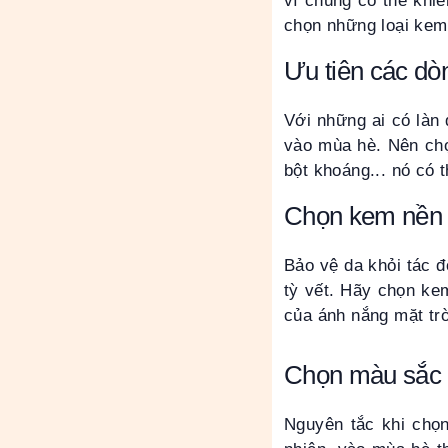
vì chúng có thể khiế
chọn những loại kem
Ưu tiên các dò
Với những ai có làn 
vào mùa hè. Nên chọ
bột khoáng... nó có t
Chọn kem nền 
Bảo vệ da khỏi tác 
tỳ vết. Hãy chọn ke
của ánh nắng mặt trờ
Chọn màu sắc 
Nguyên tắc khi chọ