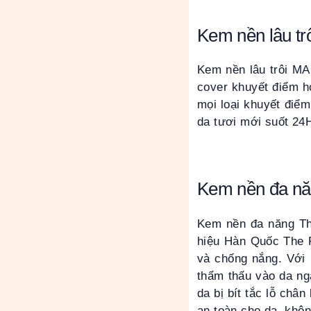
Kem nền lâu tr
Kem nền lâu trôi MA
cover khuyết điểm h
mọi loại khuyết điểm
da tươi mới suốt 24H
Kem nền đa nă
Kem nền đa năng Th
hiệu Hàn Quốc The F
và chống nắng. Với 
thẩm thấu vào da nga
da bị bít tắc lỗ châ
an toàn cho da, khô