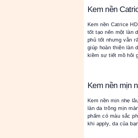
Kem nền Catri
Kem nền Catrice HD 
tốt tạo nên một làn 
phủ tốt nhưng vẫn r
giúp hoàn thiện làn
kiềm sự tiết mồ hôi g
Kem nền mịn nhẹ
Kem nền mịn nhẹ lâu 
làn da trông mịn mà
phẩm có màu sắc phù
khi apply, da của b