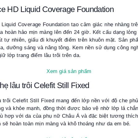
ce HD Liquid Coverage Foundation
Liquid Coverage Foundation tạo cảm giác nhẹ nhàng trê
da hoàn hảo mịn màng lên đến 24 giờ. Kết cấu dạng lỏng
ất tự nhiên, giấu đi khuyết điểm trên khuôn mặt. Sản p
 da, dưỡng sáng và nâng tông. Kem nền sử dụng công n
iữ lớp trang điểm lâu trôi trên da.
Xem giá sản phẩm
 lâu trôi Celefit Still Fixed
trôi Celefit Still Fixed mang đến lớp nền với độ che phủ
ng và khỏe mạnh, đồng thời được bảo vệ nhờ lớp lá chắ
 hợp với da của phụ nữ Châu Á và đặc biệt tương thích 
ạn sẽ hoàn toàn mịn màng và khô thoáng như da em bé.