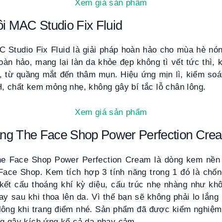
Xem giá sản phẩm
ôi MAC Studio Fix Fluid
C Studio Fix Fluid là giải pháp hoàn hảo cho mùa hè nó
oàn hảo, mang lại làn da khỏe đẹp không tì vết tức thì,
, từ quầng mắt đến thâm mụn. Hiệu ứng mịn lì, kiểm soá
, chất kem mỏng nhẹ, không gây bí tắc lỗ chân lông.
Xem giá sản phẩm
ng The Face Shop Power Perfection Cre
e Face Shop Power Perfection Cream là dòng kem nền
ace Shop. Kem tích hợp 3 tính năng trong 1 đó là chốn
kết cấu thoáng khí kỳ diệu, cấu trúc nhẹ nhàng như kh
y sau khi thoa lên da. Vì thế bạn sẽ không phải lo lắn
n lông khi trang điểm nhé. Sản phẩm đã được kiểm nghiệ
ng gây kích ứng kể cả da nhạy cảm.