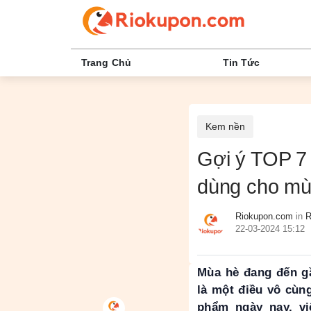
Trang Chủ
Tin Tức
Kem nền
Gợi ý TOP 7
dùng cho mù
Riokupon.com
in
R
22-03-2024 15:12
Mùa hè đang đến g
là một điều vô cùn
phẩm ngày nay, vi