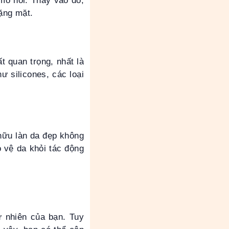
 mồ hôi. Thay vào đó,
ặng mặt.
t quan trọng, nhất là
 silicones, các loại
hữu làn da đẹp không
 vệ da khỏi tác động
 nhiên của bạn. Tuy