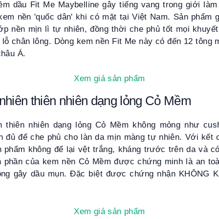
m dầu Fit Me Maybelline gây tiếng vang trong giới làm 
em nền 'quốc dân' khi có mặt tại Việt Nam. Sản phẩm 
p nền mịn lì tự nhiên, đồng thời che phủ tốt mọi khuyế
 lỗ chân lông. Dòng kem nền Fit Me này có đến 12 tông 
châu Á.
Xem giá sản phẩm
nhiên thiên nhiên dạng lỏng Cỏ Mềm
n thiên nhiên dạng lỏng Cỏ Mềm không mỏng như cus
n đủ để che phủ cho làn da mịn màng tự nhiên. Với kết
n phẩm không để lại vệt trắng, kháng trước trên da và c
h phần của kem nền Cỏ Mềm được chứng minh là an toà
không gây dầu mụn. Đặc biệt được chứng nhận KHÔNG 
Xem giá sản phẩm