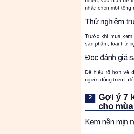
nhiên, vào mùa hè t
nhắc chọn một tông 
Thử nghiệm trư
Trước khi mua kem n
sản phẩm, loại trừ n
Đọc đánh giá 
Để hiểu rõ hơn về 
người dùng trước đó
Gợi ý 7 
cho mùa
Kem nền mịn nh