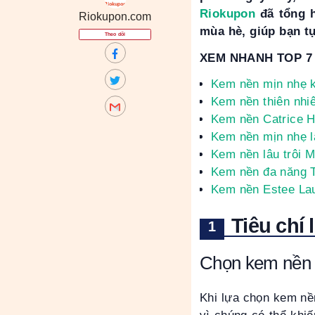
Riokupon
đã tổng h
Riokupon.com
mùa hè, giúp bạn tự
Theo dõi
XEM NHANH TOP 7
Kem nền mịn nhẹ k
Kem nền thiên nhi
Kem nền Catrice H
Kem nền mịn nhẹ lâu
Kem nền lâu trôi M
Kem nền đa năng 
Kem nền Estee Lau
Tiêu chí
Chọn kem nền 
Khi lựa chọn kem nề