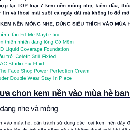
ợp lại TOP loại 7 kem nền mỏng nhẹ, kiềm dầu, thí
 tin và thoải mái suốt cả ngày dài mà không lo đổ mồ
 KEM NỀN MỎNG NHẸ, DÙNG SIÊU THÍCH VÀO MÙA 
iềm dầu Fit Me Maybelline
ên thiên nhiên dạng lỏng Cỏ Mềm
D Liquid Coverage Foundation
 trôi Celefit Still Fixied
AC Studio Fix Fluid
The Face Shop Power Perfection Cream
der Double Wear Stay In Place
 lựa chọn kem nền vào mùa hè bạn 
dạng nhẹ và mỏng
n vào mùa hè, cần tránh sử dụng các loại kem nền dày đ