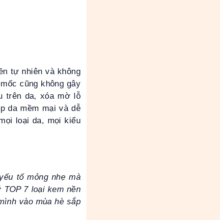
ền tự nhiên và không
ô mốc cũng không gây
u trên da, xóa mờ lỗ
iúp da mềm mại và dễ
ọi loại da, mọi kiểu
n yếu tố mỏng nhẹ mà
ý TOP 7 loại kem nền
 mình vào mùa hè sắp