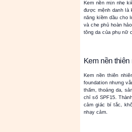
Kem nền mịn nhẹ kiề
được mệnh danh là k
năng kiềm dầu cho lớ
và che phủ hoàn hảo
tông da của phụ nữ 
Kem nền thiên 
Kem nền thiên nhiê
foundation nhưng vẫ
thấm, thoáng da, sả
chỉ số SPF15. Thàn
cảm giác bí tắc, 
nhạy cảm.