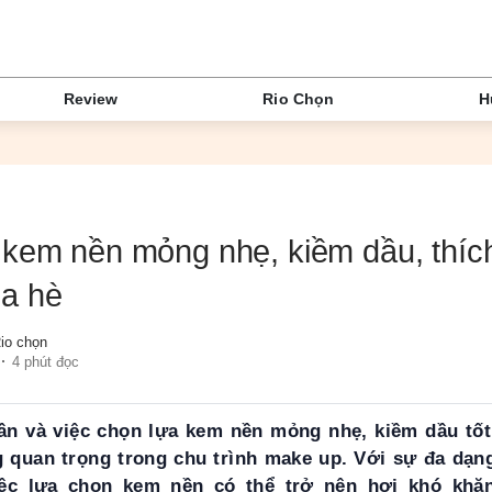
Review
Rio Chọn
H
 kem nền mỏng nhẹ, kiềm dầu, thíc
a hè
io chọn
4 phút đọc
ần và việc chọn lựa kem nền mỏng nhẹ, kiềm dầu tố
g quan trọng trong chu trình make up. Với sự đa dạn
ệc lựa chọn kem nền có thể trở nên hơi khó khăn