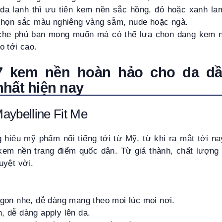
da lạnh thì ưu tiên kem nền sắc hồng, đỏ hoặc xanh la
n chọn sắc màu nghiêng vàng sẫm, nude hoặc ngà.
che phủ bạn mong muốn mà có thể lựa chọn dạng kem n
o tới cao.
7 kem nền hoàn hảo cho da d
hất hiện nay
aybelline Fit Me
g hiệu mỹ phẩm nổi tiếng tới từ Mỹ, từ khi ra mắt tới n
kem nền trang điểm quốc dân. Từ giá thành, chất lượng 
uyệt vời.
 gọn nhẹ, dễ dàng mang theo mọi lúc mọi nơi.
, dễ dàng apply lên da.