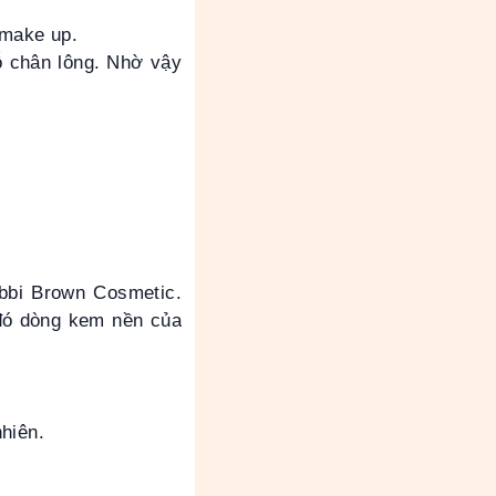
 make up.
lỗ chân lông. Nhờ vậy
obbi Brown Cosmetic.
đó dòng kem nền của
nhiên.