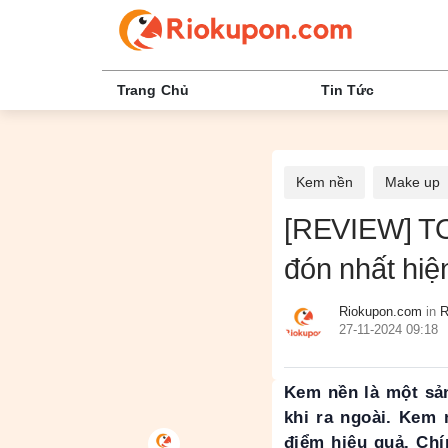
Trang Chủ
Tin Tức
Kem nền
Make up
[REVIEW] TO
đón nhất hiệ
Riokupon.com
in
R
27-11-2024 09:18
Kem nền là một sả
khi ra ngoài. Kem 
điểm hiệu quả. Chí