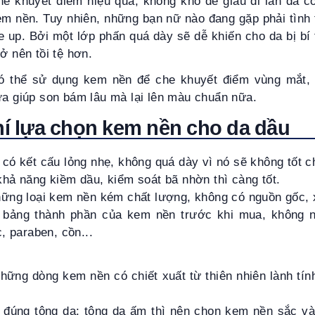
e khuyết điểm hiệu quả, không khó để giấu đi làn da c
m nền. Tuy nhiên, những bạn nữ nào đang gặp phải tình
 up. Bởi một lớp phấn quá dày sẽ dễ khiến cho da bị bí 
ở nên tồi tệ hơn.
có thể sử dụng kem nền để che khuyết điểm vùng mắt, 
ừa giúp son bám lâu mà lại lên màu chuẩn nữa.
chí lựa chọn kem nền cho da dầu
ó kết cấu lỏng nhẹ, không quá dày vì nó sẽ không tốt c
hả năng kiềm dầu, kiểm soát bã nhờn thì càng tốt.
ững loại kem nền kém chất lượng, không có nguồn gốc, x
 bảng thành phần của kem nền trước khi mua, không
, paraben, cồn...
hững dòng kem nền có chiết xuất từ thiên nhiên lành tí
 đúng tông da: tông da ấm thì nên chọn kem nền sắc và