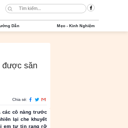
ướng Dẫn
Mẹo - Kinh Nghiệm
 được săn
Chia sẻ:
 các cô nàng trước
hiên lại che khuyết
ị em tự tin rạng rỡ