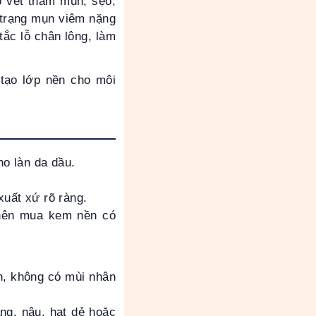
ó vết thâm mụn, sẹo,
 trạng mụn viêm nặng
tắc lỗ chân lông, làm
tạo lớp nền cho môi
ho làn da dầu.
uất xứ rõ ràng.
 nên mua kem nền có
nh, không có mùi nhân
ng, nâu, hạt dẻ hoặc