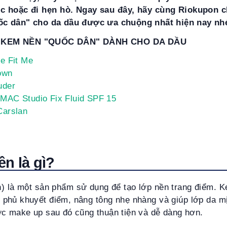
iệc hoặc đi hẹn hò. Ngay sau đây, hãy cùng Riokupon 
c dân" cho da dầu được ưa chuộng nhất hiện nay nh
 KEM NỀN "QUỐC DÂN" DÀNH CHO DA DẦU
e Fit Me
own
uder
MAC Studio Fix Fluid SPF 15
Carslan
ền là gì?
) là một sản phẩm sử dụng để tạo lớp nền trang điểm. 
 phủ khuyết điểm, nâng tông nhẹ nhàng và giúp lớp da 
 make up sau đó cũng thuận tiện và dễ dàng hơn.