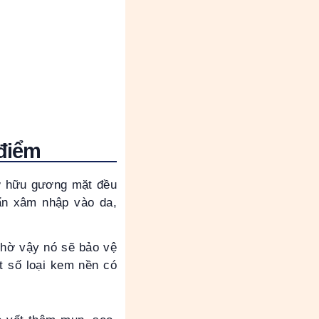
 điểm
sở hữu gương mặt đều
ẩn xâm nhập vào da,
nhờ vậy nó sẽ bảo vệ
t số loại kem nền có