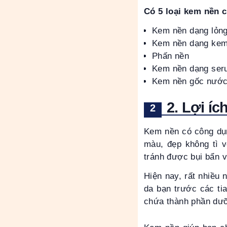
Có 5 loại kem nền 
Kem nền dạng lỏn
Kem nền dạng ke
Phấn nền
Kem nền dạng ser
Kem nền gốc nướ
2. Lợi í
Kem nền có công dụn
màu, đẹp không tì 
tránh được bụi bẩn v
Hiện nay, rất nhiều
da bạn trước các ti
chứa thành phần dư