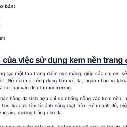
cơ bản:
g
m
um
c
ch của việc sử dụng kem nền trang
g tạo một lớp trang điểm mịn màng, giúp các chị em 
vết. Nó còn có công dụng bảo vệ da, ngăn chặn vi khu
à tác hại xấu đến từ môi trường.
 nhãn hàng đã tích hợp chỉ số chống nắng vào kem nền, 
a UV, tia cực tím từ ánh nắng mặt trời. Bên cạnh đó, mộ
ỡng ẩm, dưỡng trắng cho da.