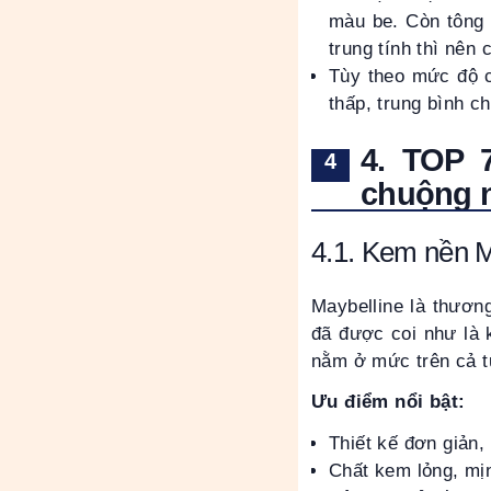
màu be. Còn tông 
trung tính thì nê
Tùy theo mức độ 
thấp, trung bình ch
4. TOP 
chuộng n
4.1. Kem nền M
Maybelline là thươn
đã được coi như là 
nằm ở mức trên cả t
Ưu điểm nổi bật:
Thiết kế đơn giản,
Chất kem lỏng, mịn