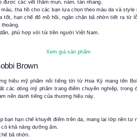
he được các vết thâm mụn, nám, tàn nhang.
 màu, tha hồ cho các bạn lựa chọn theo màu da và style
 tốt, hạn chế đổ mồ hôi, ngăn chặn bã nhờn tiết ra từ 
 thoáng.
 dân, phù hợp với túi tiền người Việt Nam.
Xem giá sản phẩm
Bobbi Brown
ơng hiệu mỹ phẩm nổi tiếng tới từ Hoa Kỳ mang tên B
ất các dòng mỹ phẩm trang điểm chuyên nghiệp, trong 
àm nên danh tiếng của thương hiệu này.
úp bạn hạn chế khuyết điểm trên da, mang lại lớp nền tự 
 có khả năng dưỡng ẩm.
chế bã nhờn.