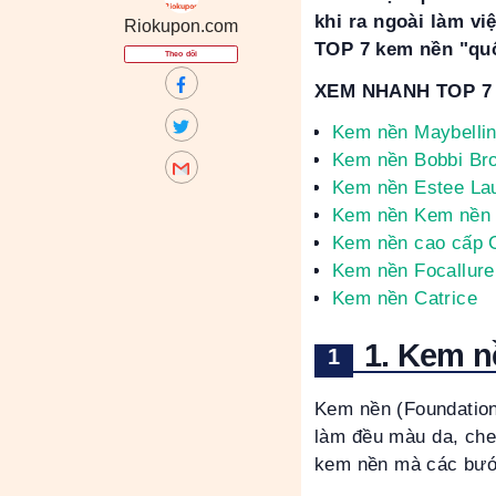
khi ra ngoài làm v
Riokupon.com
TOP 7 kem nền "quố
Theo dõi
XEM NHANH TOP 7
Kem nền Maybellin
Kem nền Bobbi Br
Kem nền Estee La
Kem nền Kem nền 
Kem nền cao cấp 
Kem nền Focallure
Kem nền Catrice
1. Kem n
Kem nền (Foundation
làm đều màu da, che
kem nền mà các bước