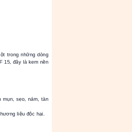
ột trong những dòng
PF 15, đây là kem nền
m mụn, sẹo, nám, tàn
hương liệu độc hại.