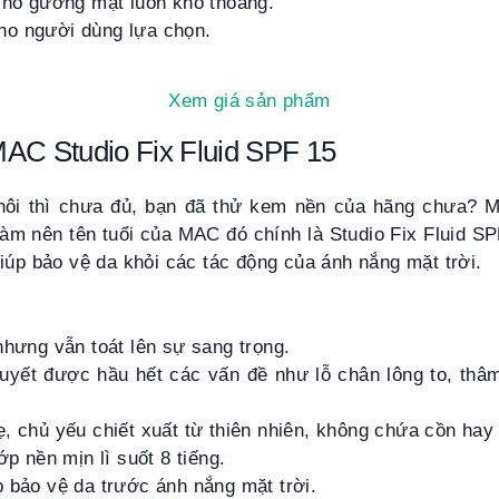
cho gương mặt luôn khô thoáng.
o người dùng lựa chọn.
Xem giá sản phẩm
AC Studio Fix Fluid SPF 15
i thì chưa đủ, bạn đã thử kem nền của hãng chưa? M
 làm nên tên tuổi của MAC đó chính là Studio Fix Fluid S
iúp bảo vệ da khỏi các tác động của ánh nắng mặt trời.
nhưng vẫn toát lên sự sang trọng.
 quyết được hầu hết các vấn đề như lỗ chân lông to, thâ
, chủ yếu chiết xuất từ thiên nhiên, không chứa cồn hay 
ớp nền mịn lì suốt 8 tiếng.
 bảo vệ da trước ánh nắng mặt trời.