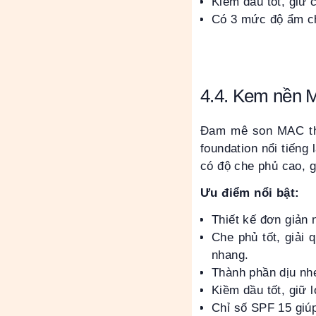
Kiềm dầu tốt, giữ 
Có 3 mức độ ẩm ch
4.4. Kem nền M
Đam mê son MAC thô
foundation nổi tiếng
có độ che phủ cao, g
Ưu điểm nổi bật:
Thiết kế đơn giản 
Che phủ tốt, giải
nhang.
Thành phần dịu nhẹ
Kiềm dầu tốt, giữ l
Chỉ số SPF 15 giúp