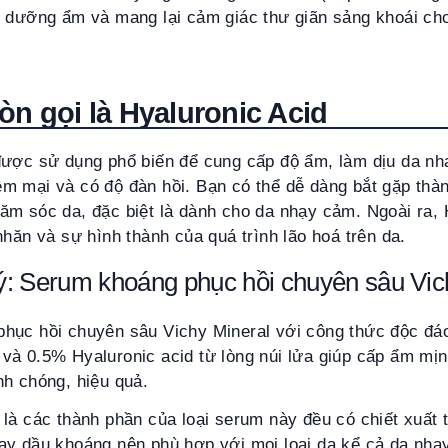
, dưỡng ẩm và mang lại cảm giác thư giãn sảng khoái ch
òn gọi là Hyaluronic Acid
được sử dụng phổ biến để cung cấp độ ẩm, làm dịu da nh
m mại và có độ đàn hồi. Bạn có thể dễ dàng bắt gặp thà
ăm sóc da, đặc biệt là dành cho da nhạy cảm. Ngoài ra, 
nhăn và sự hình thành của quá trình lão hoá trên da.
: Serum khoáng phục hồi chuyên sâu Vic
hục hồi chuyên sâu Vichy Mineral với công thức độc đ
và 0.5% Hyaluronic acid từ lòng núi lửa giúp cấp ẩm mị
nh chóng, hiệu quả.
là các thành phần của loại serum này đều có chiết xuất t
ay dầu khoáng nên phù hợp với mọi loại da kể cả da nhạ