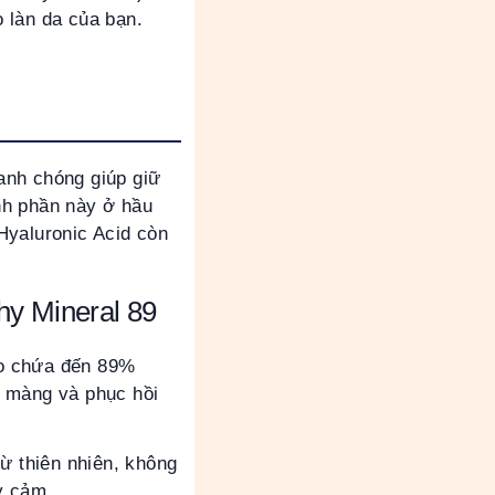
o làn da của bạn.
anh chóng giúp giữ
nh phần này ở hầu
Hyaluronic Acid còn
hy Mineral 89
áo chứa đến 89%
n màng và phục hồi
ừ thiên nhiên, không
y cảm.