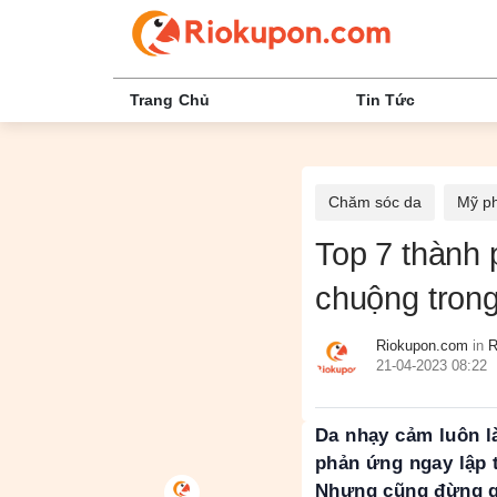
Trang Chủ
Tin Tức
Chăm sóc da
Mỹ p
Top 7 thành
chuộng trong
Riokupon.com
in
R
21-04-2023 08:22
Da nhạy cảm luôn l
phản ứng ngay lập 
Nhưng cũng đừng qu