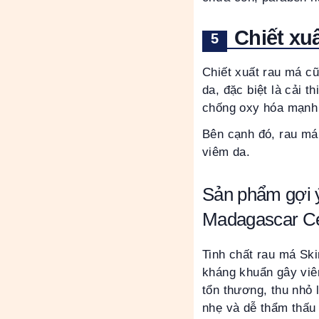
Chiết xu
Chiết xuất rau má c
da, đặc biệt là cải t
chống oxy hóa mạnh 
Bên cạnh đó, rau má
viêm da.
Sản phẩm gợi ý
Madagascar Ce
Tinh chất rau má Sk
kháng khuẩn gây viê
tổn thương, thu nhỏ 
nhẹ và dễ thẩm thấu 