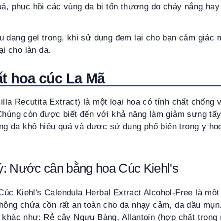
uả, phục hồi các vùng da bị tổn thương do cháy nắng hay
 dạng gel trong, khi sử dụng đem lại cho bạn cảm giác m
i cho làn da.
ất hoa cúc La Mã
a Recutita Extract) là một loại hoa có tính chất chống 
 Chúng còn được biết đến với khả năng làm giảm sưng tấy
rạng da khô hiệu quả và được sử dụng phổ biến trong y học,
: Nước cân bằng hoa Cúc Kiehl's
c Kiehl's Calendula Herbal Extract Alcohol-Free là một l
không chứa cồn rất an toàn cho da nhạy cảm, da dầu mụn
 khác như: Rễ cây Ngưu Bàng, Allantoin (hợp chất trong 