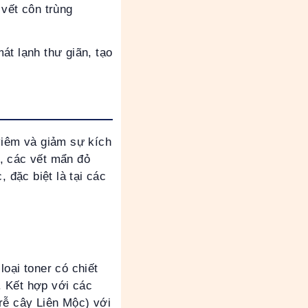
 vết côn trùng
át lạnh thư giãn, tạo
viêm và giảm sự kích
, các vết mẩn đỏ
 đặc biệt là tại các
oại toner có chiết
. Kết hợp với các
rễ cây Liên Mộc) với