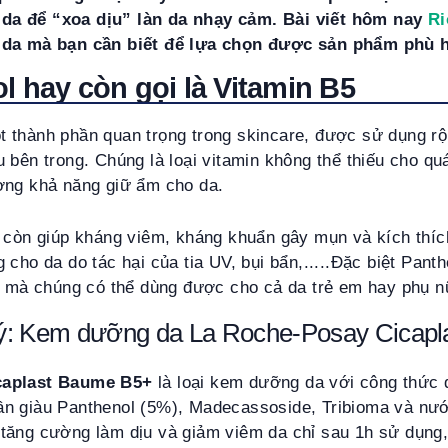
a để “xoa dịu” làn da nhạy cảm. Bài viết hôm nay
Ri
 da mà bạn cần biết để lựa chọn được sản phẩm phù
l hay còn gọi là Vitamin B5
 thành phần quan trọng trong skincare, được sử dụng rộn
bên trong. Chúng là loại vitamin không thể thiếu cho quá 
ờng khả năng giữ ẩm cho da.
5 còn giúp kháng viêm, kháng khuẩn gây mụn và kích thíc
 cho da do tác hại của tia UV, bụi bẩn,.....Đặc biệt Pant
hi mà chúng có thể dùng được cho cả da trẻ em hay phụ 
ý: Kem dưỡng da La Roche-Posay Cicap
caplast Baume B5+
là loại kem dưỡng da với công thức 
n giàu Panthenol (5%), Madecassoside, Tribioma và nư
tăng cường làm dịu và giảm viêm da chỉ sau 1h sử dụng, 