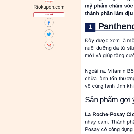
mỹ phẩm chăm sóc d
Riokupon.com
thành phần làm dịu
Theo dõi
Pantheno
Đây được xem là một
nuôi dưỡng da từ sâu 
mới và giúp tăng cư
Ngoài ra, Vitamin B
chữa lành tổn thương
vô cùng lành tính k
Sản phẩm gợi 
La Roche-Posay Ci
nhạy cảm. Thành phầ
Posay có công dụng 