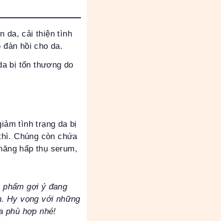
 da, cải thiện tình
ộ đàn hồi cho da.
a bị tổn thương do
iảm tình trạng da bị
thì. Chúng còn chứa
 năng hấp thụ serum,
 phẩm gợi ý đang
h. Hy vọng với những
a phù hợp nhé!