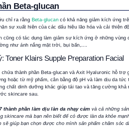
ần Beta-glucan
ứu chỉ ra rằng
Beta-glucan
có khả năng giảm kích ứng trên
hặn sự xuất hiện của các dấu hiệu lão hóa và cải thiện đ
an cũng có tác dụng làm giảm sự kích ứng ở những vùng d
ờng như ánh nắng mặt trời, bụi bẩn,....
: Toner Klairs Supple Preparation Facial
ó chứa thành phần Beta-glucan và Axit Hyaluronic hỗ trợ g
ờng hoặc từ mỹ phẩm, cân bằng độ pH và làm dịu da tức 
ùng chất dinh dưỡng khác giúp tái tạo và tăng cường khả
ớc skincare sau.
7 thành phần làm dịu làn da nhạy cảm
và cả những sản
g skincare mà bạn nên biết để có được làn da khỏe mạn
rên sẽ giúp bạn chọn được cho mình sản phẩm chăm sóc d