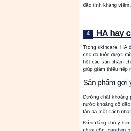
đặc tính kháng viêm
HA hay c
Trong skincare, HA 
cho da luôn được mề
hết các sản phẩm ch
giúp giảm thiểu nếp 
Sản phẩm gợi ý
Dưỡng chất khoáng p
nước khoáng cô đặc 
làn da một cách nha
Điều đáng chú ý hơn 
chứa cồn, paraben h