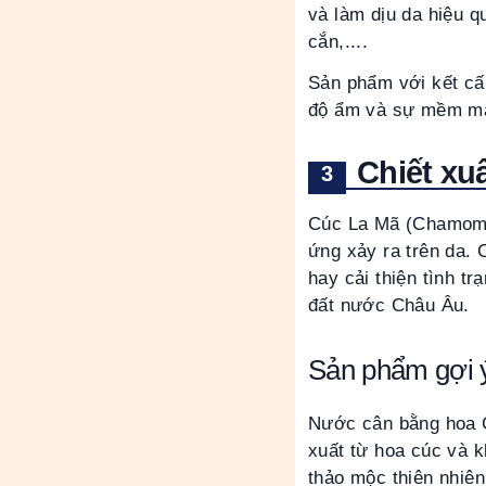
và làm dịu da hiệu q
cắn,....
Sản phẩm với kết cấu
độ ẩm và sự mềm mạ
Chiết xu
Cúc La Mã (Chamomill
ứng xảy ra trên da.
hay cải thiện tình t
đất nước Châu Âu.
Sản phẩm gợi ý
Nước cân bằng hoa Cú
xuất từ hoa cúc và 
thảo mộc thiên nhiên