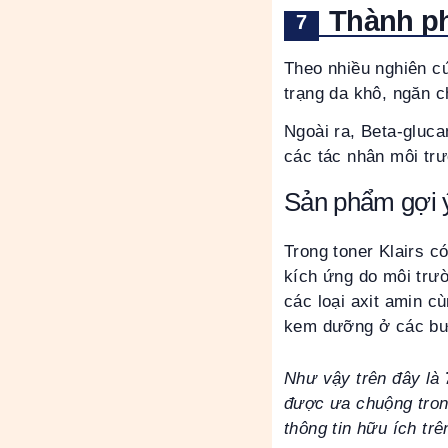
Thành ph
Theo nhiều nghiên c
trạng da khô, ngăn c
Ngoài ra, Beta-gluc
các tác nhân môi trư
Sản phẩm gợi ý
Trong toner Klairs c
kích ứng do môi trư
các loại axit amin c
kem dưỡng ở các bư
Như vậy trên đây là
được ưa chuộng tron
thông tin hữu ích t