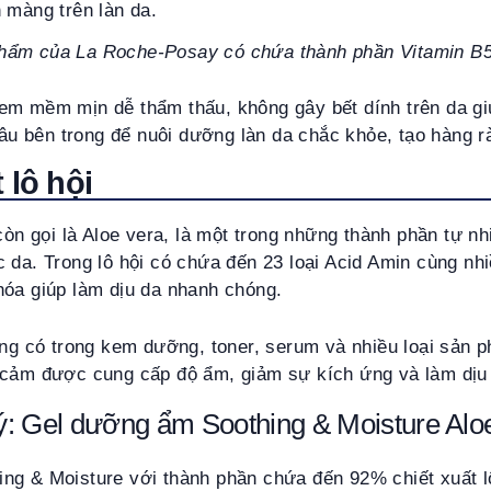
 màng trên làn da.
hẩm của La Roche-Posay có chứa thành phần Vitamin B
em mềm mịn dễ thẩm thấu, không gây bết dính trên da g
 sâu bên trong để nuôi dưỡng làn da chắc khỏe, tạo hàng 
 lô hội
 còn gọi là Aloe vera, là một trong những thành phần tự 
 da. Trong lô hội có chứa đến 23 loại Acid Amin cùng nhi
hóa giúp làm dịu da nhanh chóng.
ờng có trong kem dưỡng, toner, serum và nhiều loại sản
 cảm được cung cấp độ ẩm, giảm sự kích ứng và làm dịu
ý: Gel dưỡng ẩm Soothing & Moisture Al
ng & Moisture với thành phần chứa đến 92% chiết xuất l