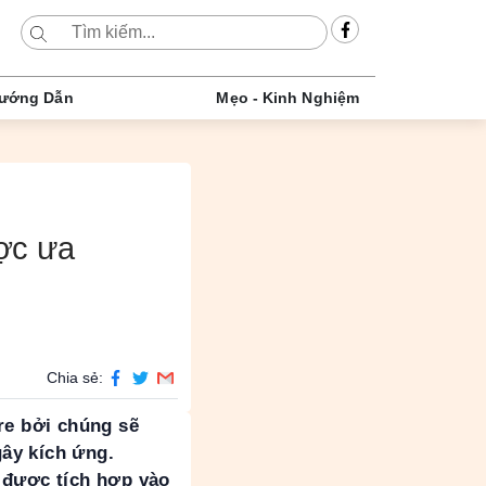
ướng Dẫn
Mẹo - Kinh Nghiệm
ợc ưa
Chia sẻ:
re bởi chúng sẽ
ây kích ứng.
 được tích hợp vào