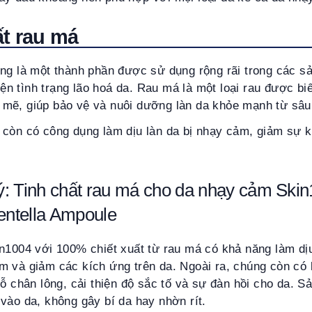
ất rau má
ũng là một thành phần được sử dụng rộng rãi trong các 
hiện tình trạng lão hoá da. Rau má là một loại rau được b
mẽ, giúp bảo vệ và nuôi dưỡng làn da khỏe mạnh từ sâu
 còn có công dụng làm dịu làn da bị nhạy cảm, giảm sự 
: Tinh chất rau má cho da nhạy cảm Ski
ntella Ampoule
in1004 với 100% chiết xuất từ rau má có khả năng làm dị
m và giảm các kích ứng trên da. Ngoài ra, chúng còn có 
lỗ chân lông, cải thiện độ sắc tố và sự đàn hồi cho da. 
vào da, không gây bí da hay nhờn rít.