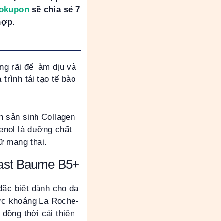
okupon
sẽ chia sẻ 7
 hợp.
g rãi để làm dịu và
trình tái tạo tế bào
h sản sinh Collagen
henol là dưỡng chất
nữ mang thai.
last Baume B5+
đặc biệt dành cho da
ớc khoáng La Roche-
đồng thời cải thiện