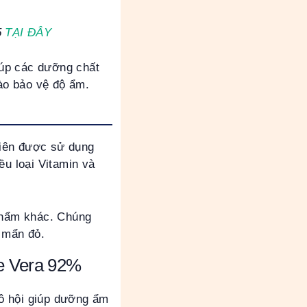
5
TẠI ĐÂY
iúp các dưỡng chất
rào bảo vệ độ ẩm.
nhiên được sử dụng
ều loại Vitamin và
 phẩm khác. Chúng
 mẩn đỏ.
oe Vera 92%
ô hội giúp dưỡng ẩm