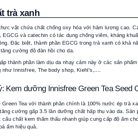
ất trà xanh
 thực vật chứa chất chống oxy hóa với hàm lượng cao. Cá
, EGCG và catechin có tác dụng chống viêm, kháng khuẩ
 lông. Đặc biệt, thành phần EGCG trong trà xanh có khả 
p tăng cường độ đàn hồi cho da.
gặp thành phần làm dịu da nhạy cảm này ở các sản phẩm
 như Innisfree, The body shop, Kiehl's,....
ý: Kem dưỡng Innisfree Green Tea Seed
 Green Tea với thành phần chính là 100% nước ép trà xa
u tăng cường gấp 3.5 lần dưỡng chất hấp thụ vào da. Sả
t cấu chất kem thẩm thấu nhanh giúp cung cấp độ ẩm cho 
hoá ẩm hiệu quả.