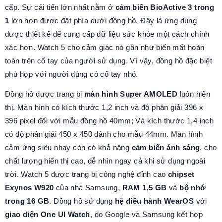
cấp. Sự cải tiến lớn nhất nằm ở
cảm biến BioActive 3 trong
1
lớn hơn được đặt phía dưới đồng hồ. Đây là ứng dụng
được thiết kế để cung cấp dữ liệu sức khỏe một cách chính
xác hơn. Watch 5 cho cảm giác nó gần như biến mất hoàn
toàn trên cổ tay của người sử dụng. Vì vậy, đồng hồ đặc biệt
phù hợp với người dùng có cổ tay nhỏ.
Đồng hồ được trang bị
màn hình Super AMOLED
luôn hiển
thị. Màn hình có kích thước 1,2 inch và độ phân giải 396 x
396 pixel đối với mẫu đồng hồ 40mm; Và kích thước 1,4 inch
có độ phân giải 450 x 450 dành cho mẫu 44mm. Màn hình
cảm ứng siêu nhạy còn có khả năng
cảm biến ánh sáng
, cho
chất lượng hiển thị cao, dễ nhìn ngay cả khi sử dụng ngoài
trời. Watch 5 được trang bị công nghệ đỉnh cao
chipset
Exynos W920
của nhà Samsung,
RAM 1,5 GB
và
bộ nhớ
trong 16 GB
. Đồng hồ sử dụng
hệ điều hành
WearOS
với
giao diện One UI Watch
, do Google và Samsung kết hợp