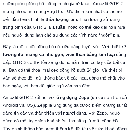
những dòng đồng hồ thông minh giá rẻ khác, Amazfit GTR 2
mang nhiều tính năng vượt trội. Ưu điểm lớn nhất có thể nói
đến đầu tiên chính là
thời lượng pin
. Thời lượng sử dụng
trung bình của GTR 2 là
1 tuần
, hoặc có thể kéo dài hơn nữa
nếu người dùng hạn chế sử dụng các tính năng “ngốn” pin.
Đây là một chiếc đồng hồ có kiểu dáng tuyệt vời. Với
thiết kế
tương đối mỏng và nhỏ gọn
,
viền thân bằng kim loại
đẳng
cấp, GTR 2 có thể tỏa sáng dù nó nằm trên cổ tay của bất cứ
ai. Bạn có thể thoải mái đeo đồng hồ suốt 24 giờ. Và thiết bị
vẫn sẽ theo dõi, gửi thông báo về các hoạt động thể chất vào
ban ngày, và theo dõi giấc ngủ vào ban đêm.
Amazfit GTR 2 kết nối với
ứng dụng Zepp
(đã có sẵn trên cả
Android và iOS). Zepp là ứng dụng đã được kiểm chứng là rất
đáng tin cậy và thân thiện với người dùng. Với Zepp, người
dùng có thể tùy chỉnh khá nhiều tính năng từ mặt đồng hồ:
Tùy chỉnh thông báo, xem thống kê dữ liệu về sức khoẻ, đồng