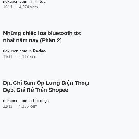
riokupon.com
in
Tin tức
10/11
4,274 xem
Những chiếc loa bluetooth tốt
nhất năm nay (Phần 2)
riokupon.com
in
Review
11/11
4,197 xem
Địa Chỉ Sắm Ốp Lưng Điện Thoại
Đẹp, Giá Rẻ Trên Shopee
riokupon.com
in
Rio chọn
11/11
4,125 xem