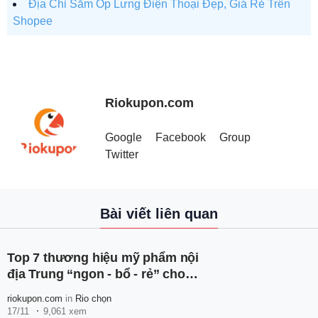
Địa Chỉ Sắm Ốp Lưng Điện Thoại Đẹp, Giá Rẻ Trên
Shopee
Riokupon.com
Google
Facebook
Group
Twitter
Bài viết liên quan
Top 7 thương hiệu mỹ phẩm nội
địa Trung “ngon - bổ - rẻ” cho
học sinh, sinh viên
riokupon.com
in
Rio chọn
17/11
9,061 xem