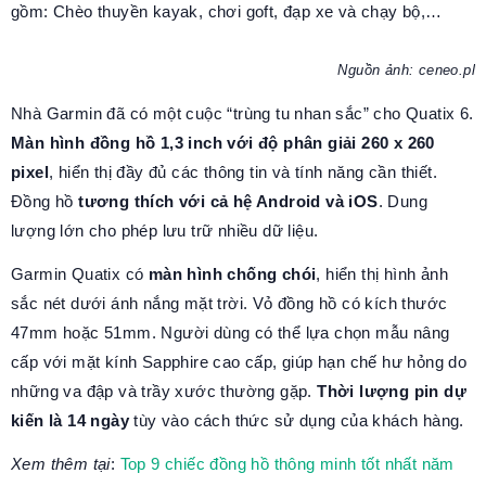
gồm: Chèo thuyền kayak, chơi goft, đạp xe và chạy bộ,…
Nguồn ảnh: ceneo.pl
Nhà Garmin đã có một cuộc “trùng tu nhan sắc” cho Quatix 6.
Màn hình đồng hồ 1,3 inch với độ phân giải 260 x 260
pixel
, hiển thị đầy đủ các thông tin và tính năng cần thiết.
Đồng hồ
tương thích với cả hệ Android và iOS
. Dung
lượng lớn cho phép lưu trữ nhiều dữ liệu.
Garmin Quatix có
màn hình chống chói
, hiển thị hình ảnh
sắc nét dưới ánh nắng mặt trời. Vỏ đồng hồ có kích thước
47mm hoặc 51mm. Người dùng có thể lựa chọn mẫu nâng
cấp với mặt kính Sapphire cao cấp, giúp hạn chế hư hỏng do
những va đập và trầy xước thường gặp.
Thời lượng pin dự
kiến là 14 ngày
tùy vào cách thức sử dụng của khách hàng.
Xem thêm tại
:
Top 9 chiếc đồng hồ thông minh tốt nhất năm