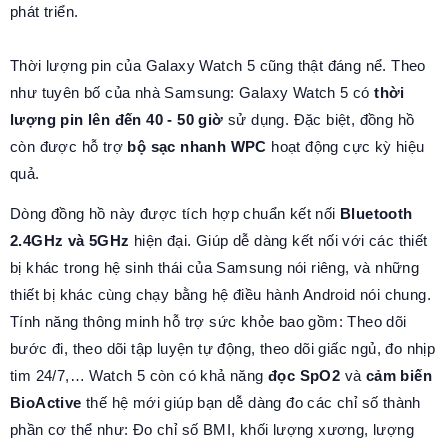
phát triển.
Thời lượng pin của Galaxy Watch 5 cũng thật đáng nể. Theo
như tuyên bố của nhà Samsung: Galaxy Watch 5 có
thời
lượng pin lên đến 40 - 50 giờ
sử dụng. Đặc biệt, đồng hồ
còn được hỗ trợ
bộ sạc nhanh WPC
hoạt động cực kỳ hiệu
quả.
Dòng đồng hồ này được tích hợp chuẩn kết nối
Bluetooth
2.4GHz và 5GHz
hiện đại. Giúp dễ dàng kết nối với các thiết
bị khác trong hệ sinh thái của Samsung nói riêng, và những
thiết bị khác cùng chạy bằng hệ điều hành Android nói chung.
Tính năng thông minh hỗ trợ sức khỏe bao gồm: Theo dõi
bước đi, theo dõi tập luyện tự động, theo dõi giấc ngủ, đo nhịp
tim 24/7,… Watch 5 còn có khả năng
đọc SpO2
và
cảm biến
BioActive
thế hệ mới giúp bạn dễ dàng đo các chỉ số thành
phần cơ thể như: Đo chỉ số BMI, khối lượng xương, lượng