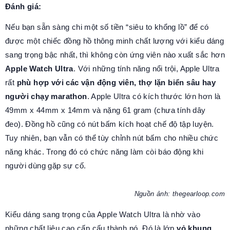
Đánh giá:
Nếu bạn sẵn sàng chi một số tiền “siêu to khổng lồ” để có
được một chiếc đồng hồ thông minh chất lượng với kiểu dáng
sang trọng bậc nhất, thì không còn ứng viên nào xuất sắc hơn
Apple Watch Ultra
. Với những tính năng nổi trội, Apple Ultra
rất
phù hợp với các vận động viên, thợ lặn biển sâu hay
người chạy marathon
. Apple Ultra có kích thước lớn hơn là
49mm x 44mm x 14mm và nặng 61 gram (chưa tính dây
đeo). Đồng hồ cũng có nút bấm kích hoạt chế độ tập luyện.
Tuy nhiên, bạn vẫn có thể tùy chỉnh nút bấm cho nhiều chức
năng khác. Trong đó có chức năng làm còi báo động khi
người dùng gặp sự cố.
Nguồn ảnh: thegearloop.com
Kiểu dáng sang trọng của Apple Watch Ultra là nhờ vào
những chất liệu cao cấp cấu thành nó. Đó là lớp
vỏ khung