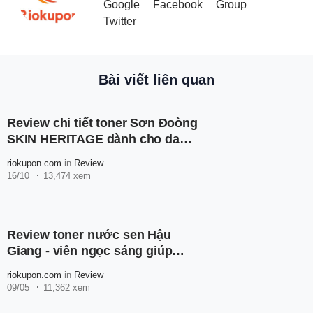
Google
Facebook
Group
Twitter
Bài viết liên quan
Review chi tiết toner Sơn Đoòng
SKIN HERITAGE dành cho da
dầu mụn
riokupon.com
in
Review
16/10
13,474 xem
Review toner nước sen Hậu
Giang - viên ngọc sáng giúp
chăm sóc làn da
riokupon.com
in
Review
09/05
11,362 xem