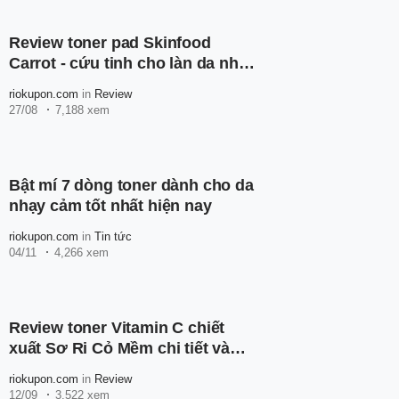
Review toner pad Skinfood
Carrot - cứu tinh cho làn da nhạy
cảm
riokupon.com
in
Review
27/08
7,188 xem
Bật mí 7 dòng toner dành cho da
nhạy cảm tốt nhất hiện nay
riokupon.com
in
Tin tức
04/11
4,266 xem
Review toner Vitamin C chiết
xuất Sơ Ri Cỏ Mềm chi tiết và
cách sử dụng
riokupon.com
in
Review
12/09
3,522 xem