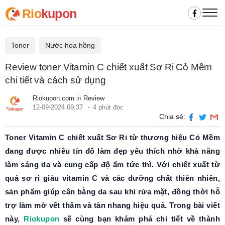
Rio
kupon
Toner
Nước hoa hồng
Review toner Vitamin C chiết xuất Sơ Ri Cỏ Mềm
chi tiết và cách sử dụng
Riokupon.com
in
Review
12-09-2024 09:37
4 phút đọc
Chia sẻ:
Toner Vitamin C chiết xuất Sơ Ri từ thương hiệu Cỏ Mềm
đang được nhiều tín đồ làm đẹp yêu thích nhờ khả năng
làm sáng da và cung cấp độ ẩm tức thì. Với chiết xuất từ
quả sơ ri giàu vitamin C và các dưỡng chất thiên nhiên,
sản phẩm giúp cân bằng da sau khi rửa mặt, đồng thời hỗ
trợ làm mờ vết thâm và tàn nhang hiệu quả. Trong bài viết
này,
Riokupon
sẽ cùng bạn khám phá chi tiết về thành