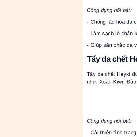
Công dụng nổi bật:
- Chống lão hóa da c
- Làm sạch lỗ chân l
- Giúp săn chắc da 
Tẩy da chết H
Tẩy da chết Heyxi đư
như: Xoài, Kiwi, Đào
Công dụng nổi bật:
- Cải thiện tình trạn