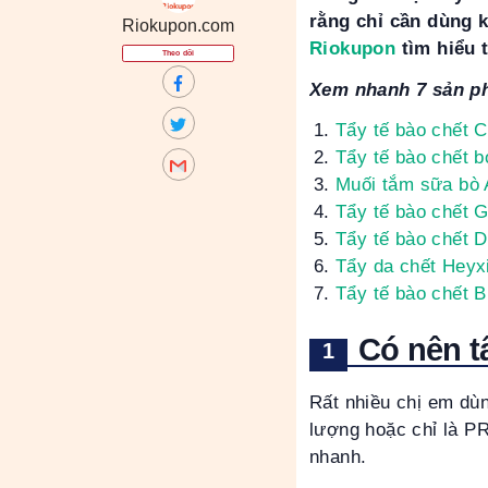
rằng chỉ cần dùng 
Riokupon.com
Riokupon
tìm hiểu 
Theo dõi
Xem nhanh 7 sản ph
Tẩy tế bào chết 
Tẩy tế bào chết 
Muối tắm sữa bò
Tẩy tế bào chết G
Tẩy tế bào chết 
Tẩy da chết Heyx
Tẩy tế bào chết 
Có nên t
Rất nhiều chị em dù
lượng hoặc chỉ là P
nhanh.