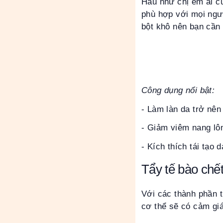
Hầu như chị em ai cũ
phù hợp với mọi ngư
bột khô nên bạn cần 
Công dụng nổi bật:
- Làm làn da trở nê
- Giảm viêm nang lô
- Kích thích tái tạo d
Tẩy tế bào chế
Với các thành phần t
cơ thể sẽ có cảm giá