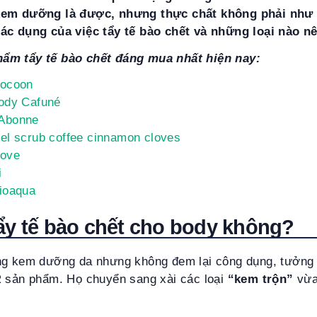
kem dưỡng là được, nhưng thực chất không phải như 
tác dụng của việc tẩy tế bào chết và những loại nào n
ẩm tẩy tế bào chết đáng mua nhất hiện nay:
Cocoon
body Cafuné
 Abonne
el scrub coffee cinnamon cloves
Dove
i
Bioaqua
ẩy tế bào chết cho body không?
ng kem dưỡng da nhưng không đem lại công dụng, tưởng
R sản phẩm. Họ chuyển sang xài các loại
“kem trộn”
vừa 