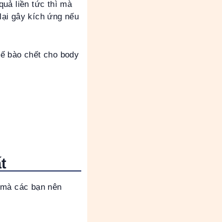
uả liền tức thì mà
 lại gây kích ứng nếu
tế bào chết cho body
t
t mà các bạn nên