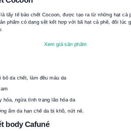
ết Cocoon
 là tẩy tế bào chết Cocoon, được tạo ra từ những hạt cà
ản phẩm có dạng sệt kết hợp với bã hạt cà phê, đôi lúc 
y.
Xem giá sản phẩm
ại bỏ da chết, làm đều màu da
 sạm
y hóa, ngừa tình trạng lão hóa da
ng ẩm da hạn chế da bị khô, nứt nẻ.
ết body Cafuné