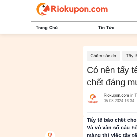
Trang Chủ
Tin Tức
Chăm sóc da
Tẩy t
Có nên tẩy t
chết đáng mu
Riokupon.com
in
T
05-08-2024 16:34
Tẩy tế bào chết ch
Và vô vàn số câu h
màng thì việc tẩy t