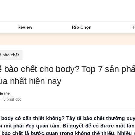
Review
Rio Chọn
H
ế bào chết
ế bào chết cho body? Top 7 sản phẩ
a nhất hiện nay
in tức
3 phút đọc
o body có cần thiết không? Tẩy tế bào chết thường xu
ỏi mà phái đẹp quan tâm. Bí quyết để có được một làn
ế bào chết là bước quan trọng không thể thiếu. Nhiề