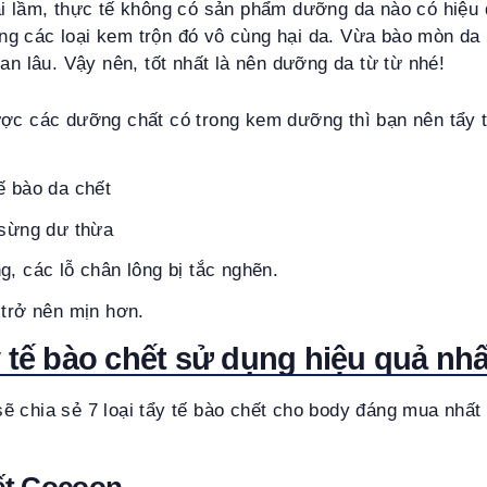
i lầm, thực tế không có sản phẩm dưỡng da nào có hiệu q
 rằng các loại kem trộn đó vô cùng hại da. Vừa bào mòn da
ian lâu. Vậy nên, tốt nhất là nên dưỡng da từ từ nhé!
ược các dưỡng chất có trong kem dưỡng thì bạn nên tẩy 
ế bào da chết
 sừng dư thừa
g, các lỗ chân lông bị tắc nghẽn.
 trở nên mịn hơn.
y tế bào chết sử dụng hiệu quả nhấ
ẽ chia sẻ 7 loại tẩy tế bào chết cho body đáng mua nhấ