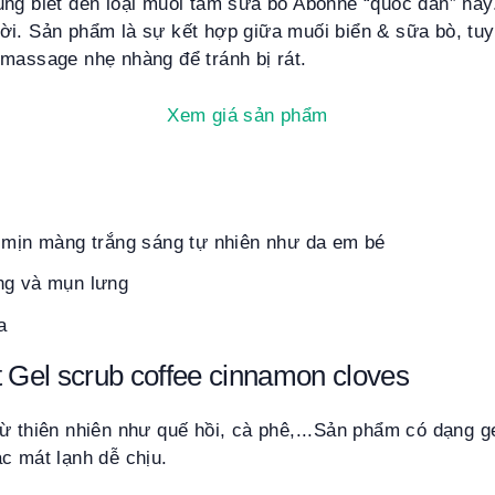
ng biết đến loại muối tắm sữa bò Abonne “quốc dân” này.
ời. Sản phẩm là sự kết hợp giữa muối biển & sữa bò, tu
massage nhẹ nhàng để tránh bị rát.
Xem giá sản phẩm
n mịn màng trắng sáng tự nhiên như da em bé
ng và mụn lưng
a
t Gel scrub coffee cinnamon cloves
ừ thiên nhiên như quế hồi, cà phê,...Sản phẩm có dạng ge
c mát lạnh dễ chịu.