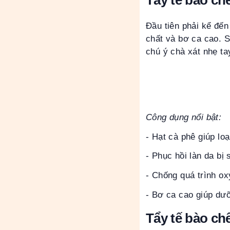
Tẩy tế bào ch
Đầu tiên phải kể đến
chất và bơ ca cao. S
chú ý chà xát nhẹ ta
Công dụng nổi bật:
- Hạt cà phê giúp lo
- Phục hồi làn da bị
- Chống quá trình ox
- Bơ ca cao giúp dưỡ
Tẩy tế bào ch