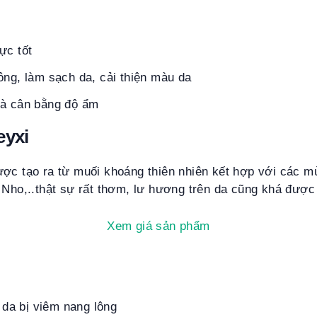
ực tốt
ông, làm sạch da, cải thiện màu da
và cân bằng độ ẩm
eyxi
ợc tạo ra từ muối khoáng thiên nhiên kết hợp với các mù
 Nho,..thật sự rất thơm, lư hương trên da cũng khá được 
Xem giá sản phẩm
g da bị viêm nang lông