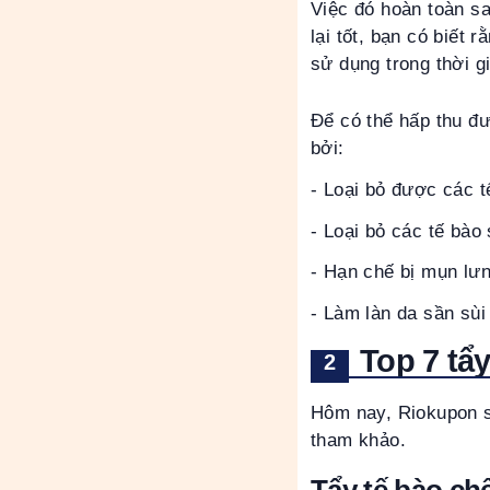
Việc đó hoàn toàn sa
lại tốt, bạn có biết
sử dụng trong thời g
Để có thể hấp thu đ
bởi:
- Loại bỏ được các t
- Loại bỏ các tế bào
- Hạn chế bị mụn lưn
- Làm làn da sần sùi
Top 7 tẩ
Hôm nay, Riokupon s
tham khảo.