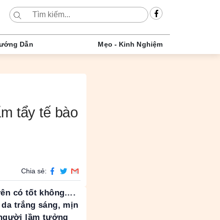
ướng Dẫn
Mẹo - Kinh Nghiệm
m tẩy tế bào
Chia sẻ:
yên có tốt không….
 da trắng sáng, mịn
u người lầm tưởng