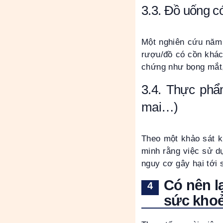
3.3. Đồ uống c
Một nghiên cứu năm 
rượu/đồ có cồn khác 
chứng như bọng mắt,
3.4. Thực phẩm
mai…)
Theo một khảo sát k
minh rằng việc sử d
nguy cơ gây hại tới
Có nên 
sức khoẻ