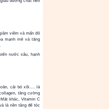
 giàu dưỡng chất nên
 giảm viêm và mẩn đỏ
 hóa mạnh mẽ và tăng
h.
biển nước sâu, hạnh
oăn, cải bó xôi…. là
 collagen, tăng cường
 Mặt khác, Vitamin C
và là nền tảng để tóc