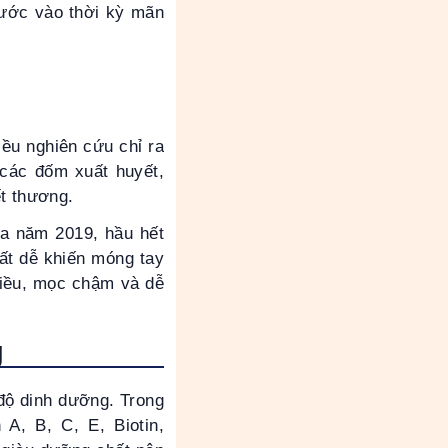
 bước vào thời kỳ mãn
iều nghiên cứu chỉ ra
 các đốm xuất huyết,
ết thương.
ra năm 2019, hầu hết
rất dễ khiến móng tay
hiều, mọc chậm và dễ
g
 độ dinh dưỡng. Trong
A, B, C, E, Biotin,