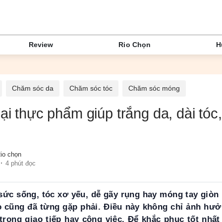
Review
Rio Chọn
H
Chăm sóc da
Chăm sóc tóc
Chăm sóc móng
oại thực phẩm giúp trắng da, dài tó
io chọn
4 phút đọc
sức sống, tóc xơ yếu, dễ gãy rụng hay móng tay giòn 
 cũng đã từng gặp phải. Điều này không chỉ ảnh hưở
trong giao tiếp hay công việc. Để khắc phục tốt nhấ