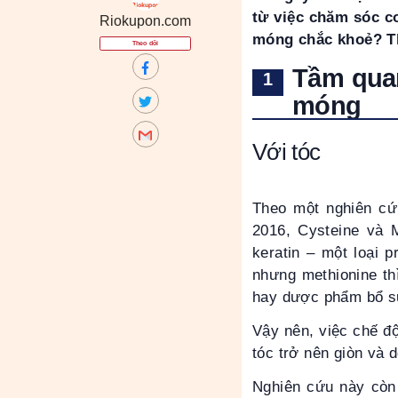
từ việc chăm sóc cơ
Riokupon.com
móng chắc khoẻ? Th
Theo dõi
Tầm quan
móng
Với tóc
Theo một nghiên cứu
2016, Cysteine ​​và
keratin – một loại 
nhưng methionine th
hay dược phẩm bổ s
Vậy nên, việc chế độ
tóc trở nên giòn và 
Nghiên cứu này còn 