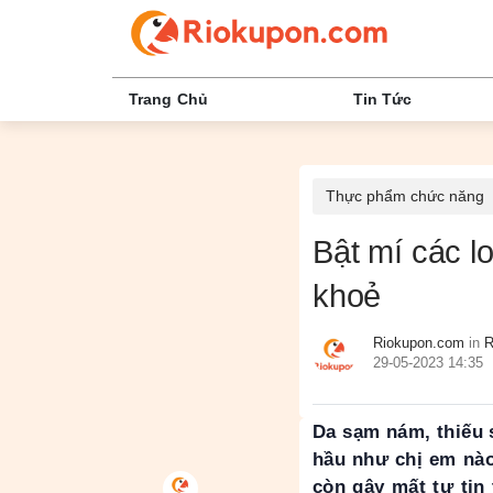
Trang Chủ
Tin Tức
Thực phẩm chức năng
Bật mí các l
khoẻ
Riokupon.com
in
R
29-05-2023 14:35
Da sạm nám, thiếu 
hầu như chị em nào
còn gây mất tự tin 