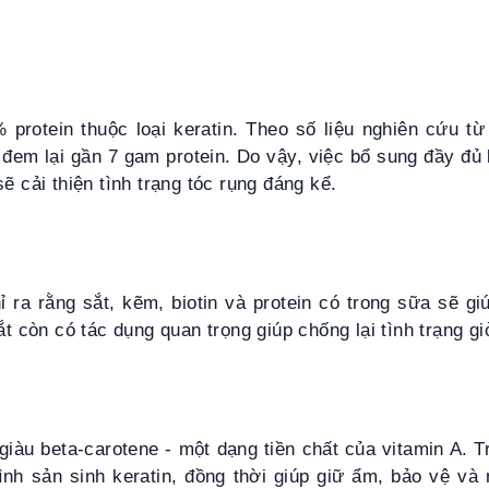
 protein thuộc loại keratin. Theo số liệu nghiên cứu t
 đem lại gần 7 gam protein. Do vậy, việc bổ sung đầy đủ
sẽ cải thiện tình trạng tóc rụng đáng kể.
ỉ ra rằng sắt, kẽm, biotin và protein có trong sữa sẽ g
sắt còn có tác dụng quan trọng giúp chống lại tình trạng g
 giàu beta-carotene - một dạng tiền chất của vitamin A. Tr
ình sản sinh keratin, đồng thời giúp giữ ẩm, bảo vệ và