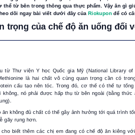
 thể từ bên trong thông qua thực phẩm. Vậy ăn gì giú
eo dõi ngay bài viết dưới đây của
Riokupon
để có câ
 trọng của chế độ ăn uống đối vớ
 từ Thư viện Y học Quốc gia Mỹ (National Library of
 Methionine là hai chất vô cùng quan trọng cần có tron
protein cấu tạo nên tóc. Trong đó, cơ thể có thể tự tổn
ì không, nó phải được hấp thụ từ bên ngoài (bằng thức ă
ung).
 ăn không đủ chất có thể gây ảnh hưởng tới quá trình tổ
dễ gãy rụng hơn.
cho biết thêm các chị em đang có chế độ ăn kiêng vớ