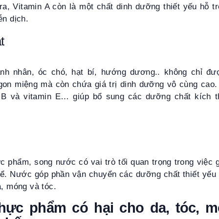
ra, Vitamin A còn là một chất dinh dưỡng thiết yếu hỗ t
ễn dịch.
t
ạnh nhân, óc chó, hạt bí, hướng dương.. không chỉ đư
on miệng mà còn chứa giá trị dinh dưỡng vô cùng cao.
n B và vitamin E… giúp bổ sung các dưỡng chất kích t
c phẩm, song nước có vai trò tối quan trọng trong việc 
ể. Nước góp phần vận chuyển các dưỡng chất thiết yếu 
a, móng và tóc.
hực phẩm có hại cho da, tóc, 