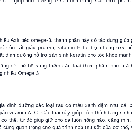
ẽm…. giúp nuôi dưỡng từ sâu bên trong. Các thực phẩm
hiều Axit béo omega-3, thành phần này có tác dụng giúp
nó còn rất giàu protein, vitamin E hỗ trợ chống oxy
ất dinh dưỡng hỗ trợ sản sinh keratin cho tóc khỏe mạn
cũng có thể bổ sung thêm các loại thực phẩm như: cá 
ng nhiều Omega 3
ia dinh dưỡng các loại rau có màu xanh đậm như cải x
iàu vitamin A, C. Các loại này giúp kích thích tăng sinh
 cơ thể, từ đó giúp giữ cho da luôn hồng hào, căng mịn.
 cùng quan trọng cho quá trình hấp thu sắt của cơ thể, 