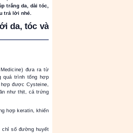
p trắng da, dài tóc,
u trả lời nhé.
i da, tóc và
 Medicine) đưa ra từ
g quá trình tổng hợp
g hợp được Cysteine,
n như thịt, cá trứng
ng hợp keratin, khiến
i chỉ số đường huyết