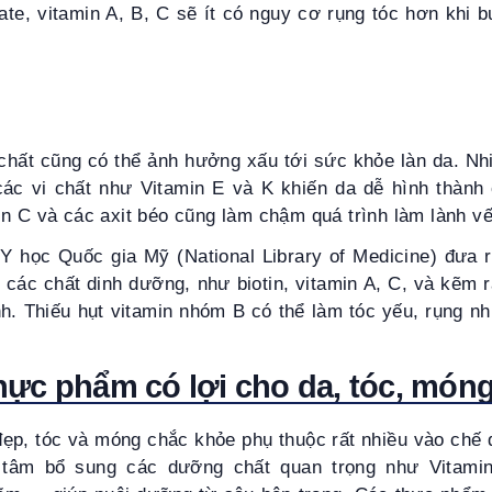
ate, vitamin A, B, C sẽ ít có nguy cơ rụng tóc hơn khi
chất cũng có thể ảnh hưởng xấu tới sức khỏe làn da. Nh
 các vi chất như Vitamin E và K khiến da dễ hình thành
in C và các axit béo cũng làm chậm quá trình làm lành v
Y học Quốc gia Mỹ (National Library of Medicine) đưa 
 các chất dinh dưỡng, như biotin, vitamin A, C, và kẽm 
. Thiếu hụt vitamin nhóm B có thể làm tóc yếu, rụng n
ực phẩm có lợi cho da, tóc, món
đẹp, tóc và móng chắc khỏe phụ thuộc rất nhiều vào chế
 tâm bổ sung các dưỡng chất quan trọng như Vitamin 