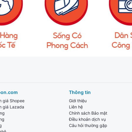
pon.com
Thông tin
m giá Shopee
Giới thiệu
m giá Lazada
Liên hệ
ang
Chính sách Bảo mật
ùng
Điều khoản dịch vụ
g
Câu hỏi thường gặp
ghệ