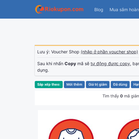
Blog
Mua sắm hoàn 
Lưu ý: Voucher Shop
(nhập ở phần voucher shop)
Sau khi nhấn
Copy
mã sẽ
tự động được copy
, bạ
dụng.
Sắp xếp theo:
Mới thêm
Giá trị giảm
Đã dùng
Hạ
Tìm thấy
0
mã giảm