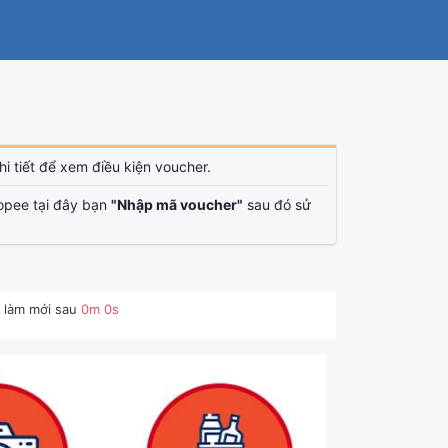
i tiết để xem điều kiện voucher.
opee tại đây bạn
"Nhập mã voucher"
sau đó sử
 làm mới sau
0
m
0
s