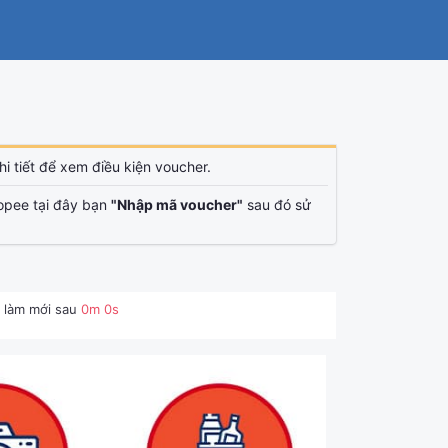
i tiết để xem điều kiện voucher.
opee tại đây bạn
"Nhập mã voucher"
sau đó sử
 làm mới sau
0
m
0
s