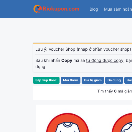
Blog
Mua sắm hoàn 
Lưu ý: Voucher Shop
(nhập ở phần voucher shop)
Sau khi nhấn
Copy
mã sẽ
tự động được copy
, bạ
dụng.
Sắp xếp theo:
Mới thêm
Giá trị giảm
Đã dùng
Hạ
Tìm thấy
0
mã giảm