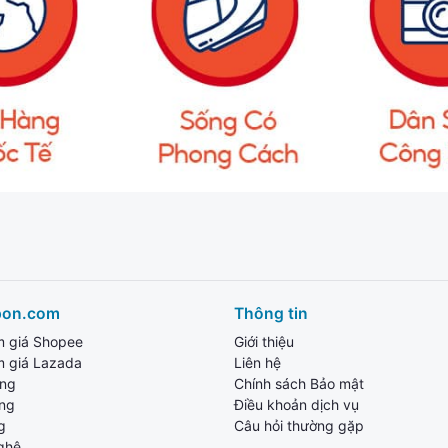
pon.com
Thông tin
m giá Shopee
Giới thiệu
m giá Lazada
Liên hệ
ang
Chính sách Bảo mật
ùng
Điều khoản dịch vụ
g
Câu hỏi thường gặp
ghệ