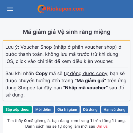
Mã giảm giá Vệ sinh răng miệng
Lưu ý: Voucher Shop
(nhập ở phần voucher shop)
ở
bước thanh toán, không lưu mã trước trừ khi dùng
IOS, click vào chi tiết để xem điều kiện voucher.
Sau khi nhấn
Copy
mã sẽ
tự động được copy
, bạn sẽ
được chuyển hướng đến trang
"Mã giảm giá"
trên ứng
dụng Shopee tại đây bạn
"Nhập mã voucher"
sau đó
sử dụng.
Sắp xếp theo:
Mới thêm
Giá trị giảm
Đã dùng
Hạn sử dụng
Tìm thấy
0
mã giảm giá, bạn đang xem trang
1
trên tổng
1
trang.
Danh sách mã sẽ tự động làm mới sau
0
m
0
s