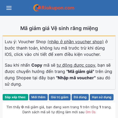
Mã giảm giá Vệ sinh răng miệng
Lưu ý: Voucher Shop
(nhập ở phần voucher shop)
ở
bước thanh toán, không lưu mã trước trừ khi dùng
IOS, click vào chi tiết để xem điều kiện voucher.
Sau khi nhấn
Copy
mã sẽ
tự động được copy
, bạn sẽ
được chuyển hướng đến trang
"Mã giảm giá"
trên ứng
dụng Shopee tại đây bạn
"Nhập mã voucher"
sau đó
sử dụng.
Sắp xếp theo:
Mới thêm
Giá trị giảm
Đã dùng
Hạn sử dụng
Tìm thấy
0
mã giảm giá, bạn đang xem trang
1
trên tổng
1
trang.
Danh sách mã sẽ tự động làm mới sau
0
m
0
s