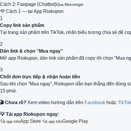
Cách 2: Fanpage (Chatbot)
Qua Messenger
💜 Cách 1 — tại App Riokupon
1
Copy link sản phẩm
Tại trang sản phẩm trên TikTok, nhấn biểu tượng chia sẻ để co
2
Dán link & chọn “Mua ngay”
Mở app Riokupon, dán link sản phẩm đã copy rồi chọn “Mua ng
3
Chốt đơn trực tiếp & nhận hoàn tiền
Sau khi chọn “Mua ngay”, Riokupon dẫn bạn thẳng đến đúng s
15 phút.
🎬 Chưa rõ?
Xem video hướng dẫn trên
Facebook
hoặc
TikTo
💡 Tải app Riokupon ngay:
App Store
Google Play
Tải app trên
Tải app trên