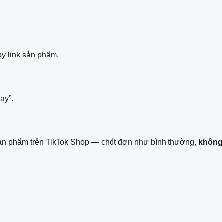
py link sản phẩm.
ay”.
ản phẩm trên TikTok Shop — chốt đơn như bình thường,
không
k