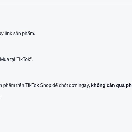
py link sản phẩm.
ua tại TikTok”.
ản phẩm trên TikTok Shop để chốt đơn ngay,
không cần qua ph
k