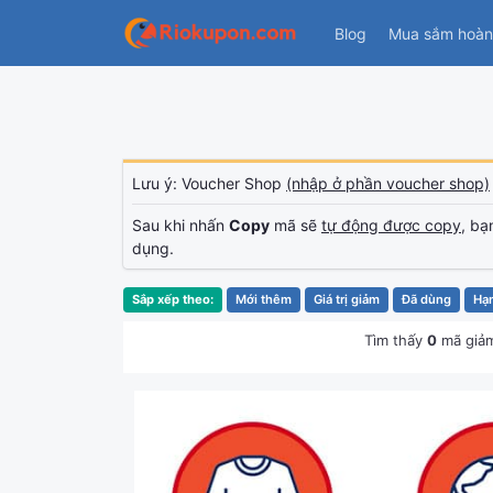
Blog
Mua sắm hoàn 
Lưu ý: Voucher Shop
(nhập ở phần voucher shop)
Sau khi nhấn
Copy
mã sẽ
tự động được copy
, bạ
dụng.
Sắp xếp theo:
Mới thêm
Giá trị giảm
Đã dùng
Hạ
Tìm thấy
0
mã giảm