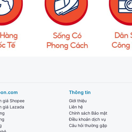
pon.com
Thông tin
m giá Shopee
Giới thiệu
m giá Lazada
Liên hệ
ang
Chính sách Bảo mật
ùng
Điều khoản dịch vụ
g
Câu hỏi thường gặp
ghệ