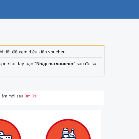
i tiết để xem điều kiện voucher.
opee tại đây bạn
"Nhập mã voucher"
sau đó sử
 làm mới sau
0
m
0
s