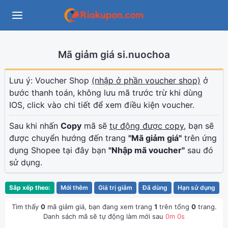
Mã giảm giá si.nuochoa
Lưu ý: Voucher Shop
(nhập ở phần voucher shop)
ở
bước thanh toán, không lưu mã trước trừ khi dùng
IOS, click vào chi tiết để xem điều kiện voucher.
Sau khi nhấn
Copy
mã sẽ
tự động được copy
, bạn sẽ
được chuyển hướng đến trang
"Mã giảm giá"
trên ứng
dụng Shopee tại đây bạn
"Nhập mã voucher"
sau đó
sử dụng.
Sắp xếp theo:
Mới thêm
Giá trị giảm
Đã dùng
Hạn sử dụng
Tìm thấy
0
mã giảm giá, bạn đang xem trang
1
trên tổng
0
trang.
Danh sách mã sẽ tự động làm mới sau
0
m
0
s