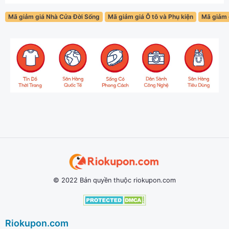
Mã giảm giá Nhà Cửa Đời Sống
Mã giảm giá Ô tô và Phụ kiện
Mã giảm g
© 2022 Bản quyền thuộc riokupon.com
Riokupon.com