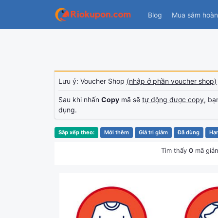
Blog
Mua sắm hoàn 
Lưu ý: Voucher Shop
(nhập ở phần voucher shop)
Sau khi nhấn
Copy
mã sẽ
tự động được copy
, bạ
dụng.
Sắp xếp theo:
Mới thêm
Giá trị giảm
Đã dùng
Hạ
Tìm thấy
0
mã giảm