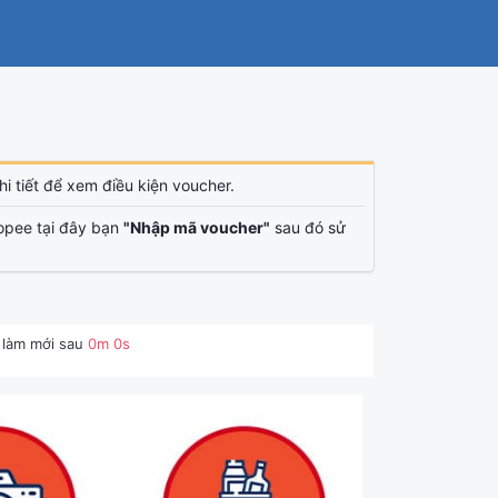
i tiết để xem điều kiện voucher.
opee tại đây bạn
"Nhập mã voucher"
sau đó sử
 làm mới sau
0
m
0
s