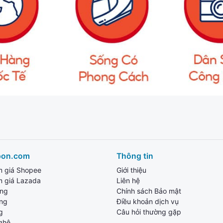
pon.com
Thông tin
m giá Shopee
Giới thiệu
m giá Lazada
Liên hệ
ang
Chính sách Bảo mật
ùng
Điều khoản dịch vụ
g
Câu hỏi thường gặp
ghệ