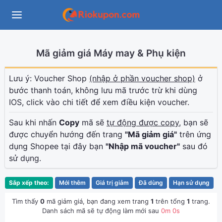
Mã giảm giá Máy may & Phụ kiện
Lưu ý: Voucher Shop
(nhập ở phần voucher shop)
ở
bước thanh toán, không lưu mã trước trừ khi dùng
IOS, click vào chi tiết để xem điều kiện voucher.
Sau khi nhấn
Copy
mã sẽ
tự động được copy
, bạn sẽ
được chuyển hướng đến trang
"Mã giảm giá"
trên ứng
dụng Shopee tại đây bạn
"Nhập mã voucher"
sau đó
sử dụng.
Sắp xếp theo:
Mới thêm
Giá trị giảm
Đã dùng
Hạn sử dụng
Tìm thấy
0
mã giảm giá, bạn đang xem trang
1
trên tổng
1
trang.
Danh sách mã sẽ tự động làm mới sau
0
m
0
s