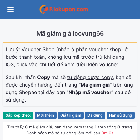
Mã giảm giá locvung66
Lưu ý: Voucher Shop
(nhập ở phần voucher shop)
ở
bước thanh toán, không lưu mã trước trừ khi dùng
IOS, click vào chi tiết để xem điều kiện voucher.
Sau khi nhấn
Copy
mã sẽ
tự động được copy
, bạn sẽ
được chuyển hướng đến trang
"Mã giảm giá"
trên ứng
dụng Shopee tại đây bạn
"Nhập mã voucher"
sau đó
sử dụng.
Sắp xếp theo:
Mới thêm
Giá trị giảm
Đã dùng
Hạn sử dụng
Tìm thấy
0
mã giảm giá, bạn đang xem trang
1
trên tổng
0
trang.
Danh sách mã sẽ tự động làm mới sau
0
m
0
s