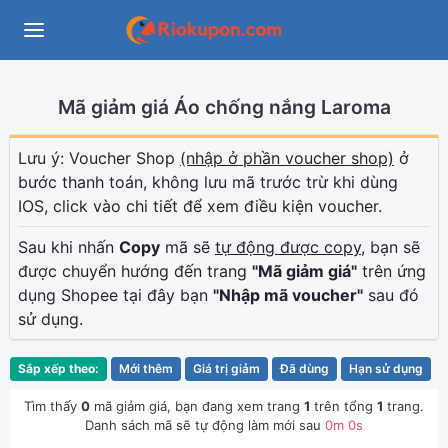
Mã giảm giá Áo chống nắng Laroma
Lưu ý: Voucher Shop
(nhập ở phần voucher shop)
ở
bước thanh toán, không lưu mã trước trừ khi dùng
IOS, click vào chi tiết để xem điều kiện voucher.
Sau khi nhấn
Copy
mã sẽ
tự động được copy
, bạn sẽ
được chuyển hướng đến trang
"Mã giảm giá"
trên ứng
dụng Shopee tại đây bạn
"Nhập mã voucher"
sau đó
sử dụng.
Sắp xếp theo:
Mới thêm
Giá trị giảm
Đã dùng
Hạn sử dụng
Tìm thấy
0
mã giảm giá, bạn đang xem trang
1
trên tổng
1
trang.
Danh sách mã sẽ tự động làm mới sau
0
m
0
s