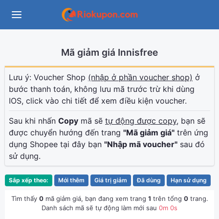
Mã giảm giá Innisfree
Lưu ý: Voucher Shop
(nhập ở phần voucher shop)
ở
bước thanh toán, không lưu mã trước trừ khi dùng
IOS, click vào chi tiết để xem điều kiện voucher.
Sau khi nhấn
Copy
mã sẽ
tự động được copy
, bạn sẽ
được chuyển hướng đến trang
"Mã giảm giá"
trên ứng
dụng Shopee tại đây bạn
"Nhập mã voucher"
sau đó
sử dụng.
Sắp xếp theo:
Mới thêm
Giá trị giảm
Đã dùng
Hạn sử dụng
Tìm thấy
0
mã giảm giá, bạn đang xem trang
1
trên tổng
0
trang.
Danh sách mã sẽ tự động làm mới sau
0
m
0
s