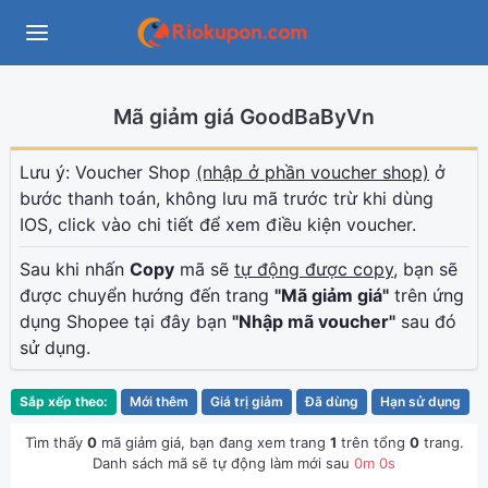
Mã giảm giá GoodBaByVn
Lưu ý: Voucher Shop
(nhập ở phần voucher shop)
ở
bước thanh toán, không lưu mã trước trừ khi dùng
IOS, click vào chi tiết để xem điều kiện voucher.
Sau khi nhấn
Copy
mã sẽ
tự động được copy
, bạn sẽ
được chuyển hướng đến trang
"Mã giảm giá"
trên ứng
dụng Shopee tại đây bạn
"Nhập mã voucher"
sau đó
sử dụng.
Sắp xếp theo:
Mới thêm
Giá trị giảm
Đã dùng
Hạn sử dụng
Tìm thấy
0
mã giảm giá, bạn đang xem trang
1
trên tổng
0
trang.
Danh sách mã sẽ tự động làm mới sau
0
m
0
s