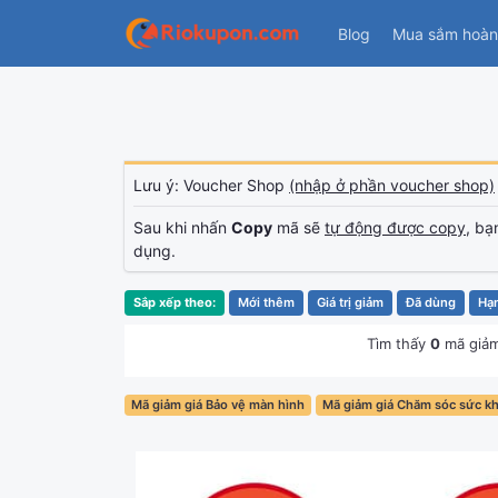
Blog
Mua sắm hoàn 
Lưu ý: Voucher Shop
(nhập ở phần voucher shop)
Sau khi nhấn
Copy
mã sẽ
tự động được copy
, bạ
dụng.
Sắp xếp theo:
Mới thêm
Giá trị giảm
Đã dùng
Hạ
Tìm thấy
0
mã giảm
Mã giảm giá Bảo vệ màn hình
Mã giảm giá Chăm sóc sức kh