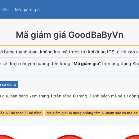
tiền
Mã giảm giá
Mã giảm giá GoodBaByVn
ở bước thanh toán, không lưu mã trước trừ khi dùng IOS, click vào ch
n sẽ được chuyển hướng đến trang
"Mã giảm giá"
trên ứng dụng Sh
n sử dụng
 giá, bạn đang xem trang
1
trên tổng
0
trang. Danh sách mã sẽ tự động
ỏe & Thể thao / Thể hình
Mã giảm giá Đồ dùng phòng tắm & Chăm sóc cơ thể bé