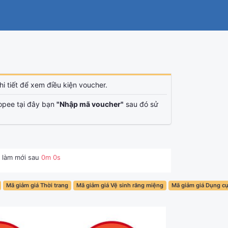
i tiết để xem điều kiện voucher.
opee tại đây bạn
"Nhập mã voucher"
sau đó sử
 làm mới sau
0
m
0
s
Mã giảm giá Thời trang
Mã giảm giá Vệ sinh răng miệng
Mã giảm giá Dụng c