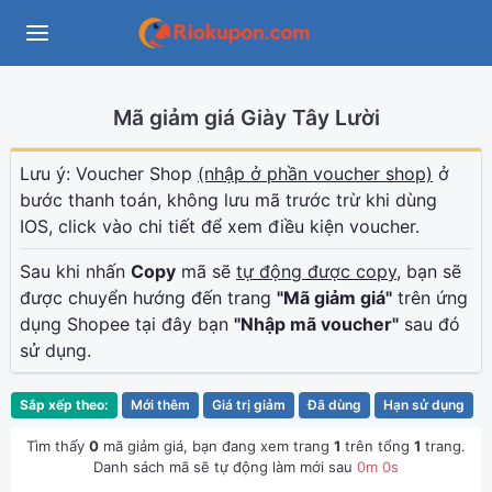
Mã giảm giá Giày Tây Lười
Lưu ý: Voucher Shop
(nhập ở phần voucher shop)
ở
bước thanh toán, không lưu mã trước trừ khi dùng
IOS, click vào chi tiết để xem điều kiện voucher.
Sau khi nhấn
Copy
mã sẽ
tự động được copy
, bạn sẽ
được chuyển hướng đến trang
"Mã giảm giá"
trên ứng
dụng Shopee tại đây bạn
"Nhập mã voucher"
sau đó
sử dụng.
Sắp xếp theo:
Mới thêm
Giá trị giảm
Đã dùng
Hạn sử dụng
Tìm thấy
0
mã giảm giá, bạn đang xem trang
1
trên tổng
1
trang.
Danh sách mã sẽ tự động làm mới sau
0
m
0
s