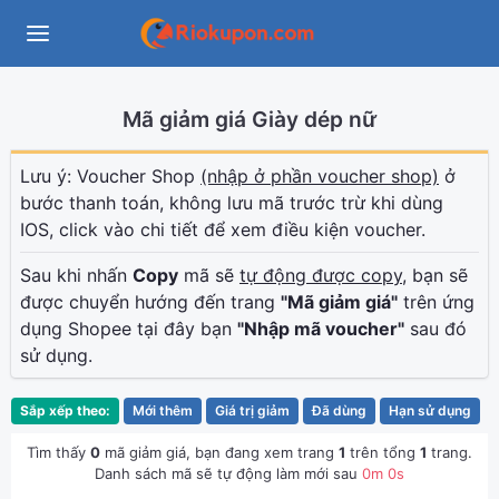
Mã giảm giá Giày dép nữ
Lưu ý: Voucher Shop
(nhập ở phần voucher shop)
ở
bước thanh toán, không lưu mã trước trừ khi dùng
IOS, click vào chi tiết để xem điều kiện voucher.
Sau khi nhấn
Copy
mã sẽ
tự động được copy
, bạn sẽ
được chuyển hướng đến trang
"Mã giảm giá"
trên ứng
dụng Shopee tại đây bạn
"Nhập mã voucher"
sau đó
sử dụng.
Sắp xếp theo:
Mới thêm
Giá trị giảm
Đã dùng
Hạn sử dụng
Tìm thấy
0
mã giảm giá, bạn đang xem trang
1
trên tổng
1
trang.
Danh sách mã sẽ tự động làm mới sau
0
m
0
s