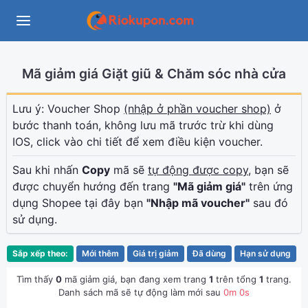
Mã giảm giá Giặt giũ & Chăm sóc nhà cửa
Lưu ý: Voucher Shop
(nhập ở phần voucher shop)
ở
bước thanh toán, không lưu mã trước trừ khi dùng
IOS, click vào chi tiết để xem điều kiện voucher.
Sau khi nhấn
Copy
mã sẽ
tự động được copy
, bạn sẽ
được chuyển hướng đến trang
"Mã giảm giá"
trên ứng
dụng Shopee tại đây bạn
"Nhập mã voucher"
sau đó
sử dụng.
Sắp xếp theo:
Mới thêm
Giá trị giảm
Đã dùng
Hạn sử dụng
Tìm thấy
0
mã giảm giá, bạn đang xem trang
1
trên tổng
1
trang.
Danh sách mã sẽ tự động làm mới sau
0
m
0
s