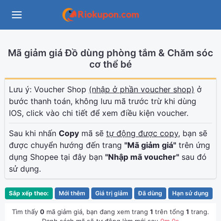
Mã giảm giá Đồ dùng phòng tắm & Chăm sóc
cơ thể bé
Lưu ý: Voucher Shop
(nhập ở phần voucher shop)
ở
bước thanh toán, không lưu mã trước trừ khi dùng
IOS, click vào chi tiết để xem điều kiện voucher.
Sau khi nhấn
Copy
mã sẽ
tự động được copy
, bạn sẽ
được chuyển hướng đến trang
"Mã giảm giá"
trên ứng
dụng Shopee tại đây bạn
"Nhập mã voucher"
sau đó
sử dụng.
Sắp xếp theo:
Mới thêm
Giá trị giảm
Đã dùng
Hạn sử dụng
Tìm thấy
0
mã giảm giá, bạn đang xem trang
1
trên tổng
1
trang.