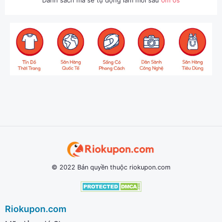
Danh sách mã sẽ tự động làm mới sau
0
m
0
s
© 2022 Bản quyền thuộc riokupon.com
Riokupon.com