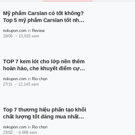
Mỹ phẩm Carslan có tốt không?
Top 5 mỹ phẩm Carslan tốt nhất
hiện nay
riokupon.com
in
Review
10/06
13,015 xem
TOP 7 kem lót cho lớp nền thêm
hoàn hảo, che khuyết điểm cực
xịn
riokupon.com
in
Rio chọn
27/11
12,143 xem
Top 7 thương hiệu phấn tạo khối
chất lượng tốt đáng mua nhất
hiện nay
riokupon.com
in
Rio chọn
23/02
6,689 xem