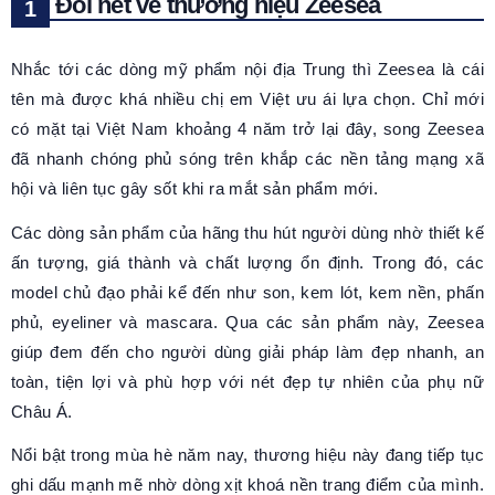
Đôi nét về thương hiệu Zeesea
Nhắc tới các dòng mỹ phẩm nội địa Trung thì Zeesea là cái
tên mà được khá nhiều chị em Việt ưu ái lựa chọn. Chỉ mới
có mặt tại Việt Nam khoảng 4 năm trở lại đây, song Zeesea
đã nhanh chóng phủ sóng trên khắp các nền tảng mạng xã
hội và liên tục gây sốt khi ra mắt sản phẩm mới.
Các dòng sản phẩm của hãng thu hút người dùng nhờ thiết kế
ấn tượng, giá thành và chất lượng ổn định. Trong đó, các
model chủ đạo phải kể đến như son, kem lót, kem nền, phấn
phủ, eyeliner và mascara. Qua các sản phẩm này, Zeesea
giúp đem đến cho người dùng giải pháp làm đẹp nhanh, an
toàn, tiện lợi và phù hợp với nét đẹp tự nhiên của phụ nữ
Châu Á.
Nổi bật trong mùa hè năm nay, thương hiệu này đang tiếp tục
ghi dấu mạnh mẽ nhờ dòng xịt khoá nền trang điểm của mình.