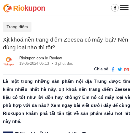
Rio
kupon
Trang điểm
Xịt khoá nền trang điểm Zeesea có mấy loại? Nên
dùng loại nào thì tốt?
Riokupon.com
in
Review
19-06-2024 06:13
3 phút đọc
Chia sẻ:
Là một trong những sản phẩm nội địa Trung được tìm
kiếm nhiều nhất hè này, xịt khoá nền trang điểm Zeesea
liệu có tốt như lời đồn hay không? Em nó có mấy loại và
phù hợp với da nào? Xem ngay bài viết dưới đây để cùng
Riokupon khám phá tất tần tật về sản phẩm siêu hot hit
này nhé.