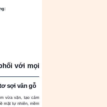
ng:
phối với mọi
tơ sợi vân gỗ
ôm vừa vặn, tạo cảm
 bề mặt tự nhiên, mềm