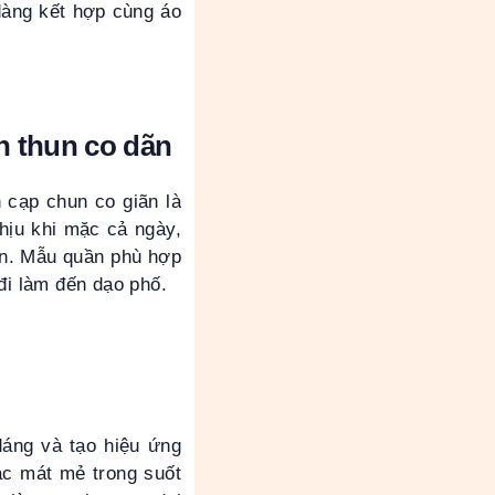
 dàng kết hợp cùng áo
n thun co dãn
n cạp chun co giãn là
hịu khi mặc cả ngày,
hơn. Mẫu quần phù hợp
đi làm đến dạo phố.
dáng và tạo hiệu ứng
ác mát mẻ trong suốt