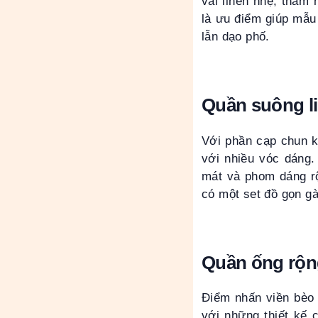
vải linen nhẹ, thấm 
là ưu điểm giúp mẫu
lẫn dạo phố.
Quần suông li
Với phần cạp chun kế
với nhiều vóc dáng
mát và phom dáng rộ
có một set đồ gọn gà
Quần ống rộng
Điểm nhấn viền bèo 
với những thiết kế 