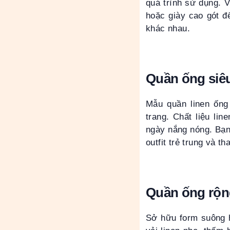
quá trình sử dụng. V
hoặc giày cao gót để
khác nhau.
Quần ống siêu
Mẫu quần linen ống
trang. Chất liệu li
ngày nắng nóng. Bạn
outfit trẻ trung và th
Quần ống rộng
Sở hữu form suông h