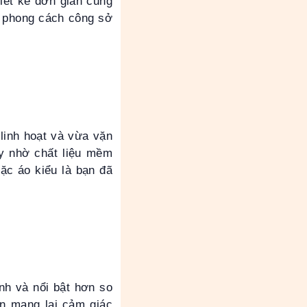
hiết kế đơn giản cũng
ả phong cách công sở
 linh hoạt và vừa vặn
y nhờ chất liệu mềm
ặc áo kiểu là bạn đã
nh và nổi bật hơn so
ẫn mang lại cảm giác