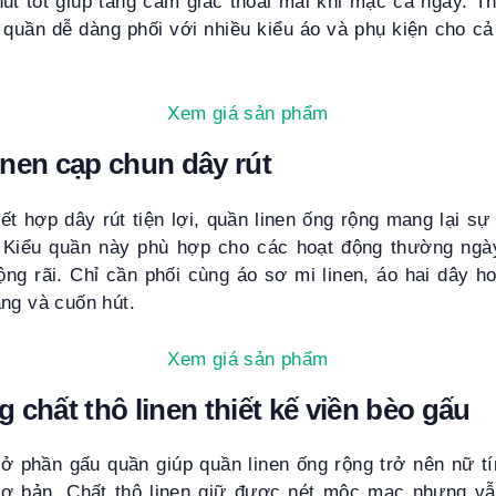
hút tốt giúp tăng cảm giác thoải mái khi mặc cả ngày. T
 quần dễ dàng phối với nhiều kiểu áo và phụ kiện cho c
Xem giá sản phẩm
nen cạp chun dây rút
t hợp dây rút tiện lợi, quần linen ống rộng mang lại sự
. Kiểu quần này phù hợp cho các hoạt động thường ngà
ng rãi. Chỉ cần phối cùng áo sơ mi linen, áo hai dây ho
ng và cuốn hút.
Xem giá sản phẩm
 chất thô linen thiết kế viền bèo gấu
ở phần gấu quần giúp quần linen ống rộng trở nên nữ tí
cơ bản. Chất thô linen giữ được nét mộc mạc nhưng v