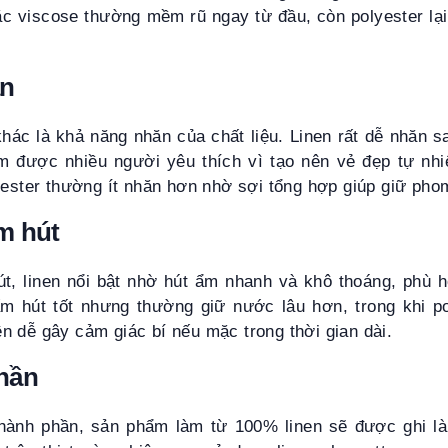
ặc viscose thường mềm rũ ngay từ đầu, còn polyester lại
ăn
hác là khả năng nhăn của chất liệu. Linen rất dễ nhăn s
m được nhiều người yêu thích vì tạo nên vẻ đẹp tự nh
yester thường ít nhăn hơn nhờ sợi tổng hợp giúp giữ phom
m hút
t, linen nổi bật nhờ hút ẩm nhanh và khô thoáng, phù hợ
m hút tốt nhưng thường giữ nước lâu hơn, trong khi p
 dễ gây cảm giác bí nếu mặc trong thời gian dài.
hần
hành phần, sản phẩm làm từ 100% linen sẽ được ghi là 