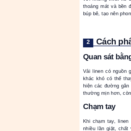
thoáng mát và bền đ
búp bê, tạo nên pho
Cách phân
Quan sát bằn
Vải linen có nguồn 
khác khó có thể tha
hiện các đường gân 
thường mịn hơn, còn
Chạm tay
Khi chạm tay, linen
nhiều lần giặt, chấ