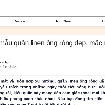
Review
Rio Chọn
H
mẫu quần linen ống rộng đẹp, mặc 
io chọn
4 phút đọc
 mát và luôn hợp xu hướng, quần linen ống rộng đã 
êu thích trong những ngày thời tiết nóng bức. Với
g rãi, kiểu quần này mang đến cảm giác thoải mái kh
nhiều phong cách khác nhau. Nếu bạn đang tìm kiếm 
hãy xem ngay 7 gợi ý nổi bật dưới đây.