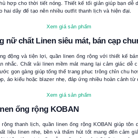
hù hợp cho thời tiết nóng. Thiết kế tối giản giúp bạn dễ
 hai dây để tạo nên nhiều outfit thanh lịch và hiện đại.
Xem giá sản phẩm
 nữ chất Linen siêu mát, bán cạp chu
g động và tiện lợi, quần linen ống rộng với thiết kế bá
ân nhắc. Chất vải linen mềm mát mang lại cảm giác dễ c
rước gọn gàng giúp tổng thể trang phục trông chỉn chu 
op, áo kiểu hoặc blazer nhẹ, đáp ứng nhiều hoàn cảnh từ 
Xem giá sản phẩm
inen ống rộng KOBAN
ộng thanh lịch, quần linen ống rộng KOBAN giúp tôn 
hất liệu linen nhẹ, bền và thấm hút tốt mang đến cảm gi