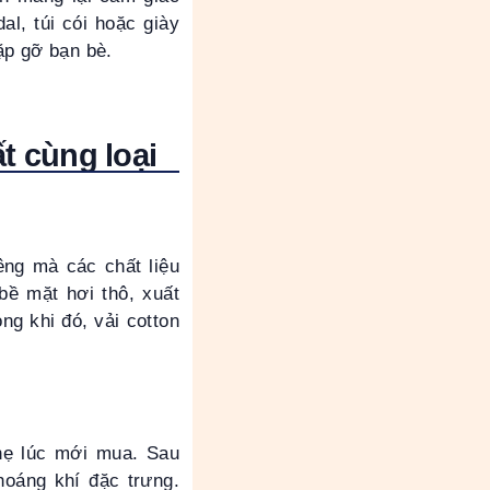
l, túi cói hoặc giày
ặp gỡ bạn bè.
ất cùng loại
êng mà các chất liệu
bề mặt hơi thô, xuất
g khi đó, vải cotton
nhẹ lúc mới mua. Sau
hoáng khí đặc trưng.