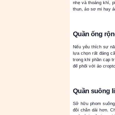
nhẹ và thoáng khí, p
thun, áo sơ mi hay áo
Quần ống rộng
Nếu yêu thích sự năn
lựa chọn rất đáng c
trong khi phần cạp t
để phối với áo cropt
Quần suông l
Sở hữu phom suông r
đôi chân dài hơn. C