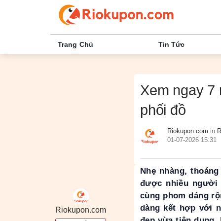
Trang Chủ
Tin Tức
Xem ngay 7 
phối đồ
Riokupon.com
in
R
01-07-2026 15:31
Nhẹ nhàng, thoáng
được nhiều người y
cùng phom dáng rộn
dàng kết hợp với 
Riokupon.com
đẹp vừa tiện dụng, 