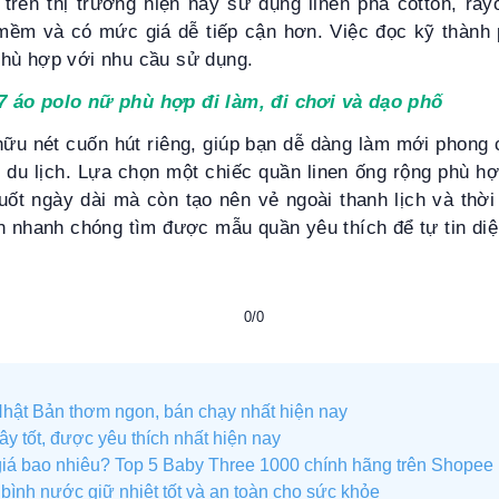
trên thị trường hiện nay sử dụng linen pha cotton, ray
mềm và có mức giá dễ tiếp cận hơn. Việc đọc kỹ thành 
hù hợp với nhu cầu sử dụng.
7 áo polo nữ phù hợp đi làm, đi chơi và dạo phố
hữu nét cuốn hút riêng, giúp bạn dễ dàng làm mới phong 
 du lịch. Lựa chọn một chiếc quần linen ống rộng phù hợ
uốt ngày dài mà còn tạo nên vẻ ngoài thanh lịch và thờ
n nhanh chóng tìm được mẫu quần yêu thích để tự tin diệ
0/0
Nhật Bản thơm ngon, bán chạy nhất hiện nay
ây tốt, được yêu thích nhất hiện nay
iá bao nhiêu? Top 5 Baby Three 1000 chính hãng trên Shopee
bình nước giữ nhiệt tốt và an toàn cho sức khỏe