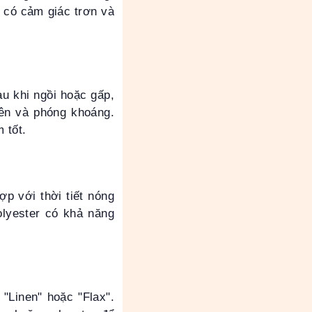
 có cảm giác trơn và
au khi ngồi hoặc gấp,
iên và phóng khoáng.
 tốt.
p với thời tiết nóng
olyester có khả năng
"Linen" hoặc "Flax".