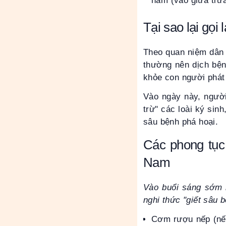
năm (vào giữa trưa
Tại sao lại gọi 
Theo quan niệm dân g
thường nên dịch bện
khỏe con người phát
Vào ngày này, người
trừ" các loài ký sin
sâu bệnh phá hoại.
Các phong tục
Nam
Vào buổi sáng sớm n
nghi thức "giết sâu 
Cơm rượu nếp (nếp