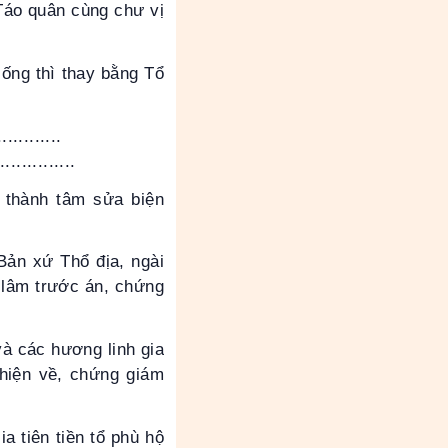
Táo quân cùng chư vị
sống thì thay bằng Tổ
...........
..............
 thành tâm sửa biện
Bản xứ Thổ địa, ngài
 lâm trước án, chứng
và các hương linh gia
ng hiện về, chứng giám
a tiên tiền tổ phù hộ