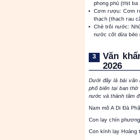
phong phú (thịt ba 
Cơm rượu: Cơm rư
thạch (thạch rau c
Chè trôi nước: Nh
nước cốt dừa béo 
Văn khấ
2026
Dưới đây là bài văn
phổ biến tại ban thờ
nước và thành tâm đ
Nam mô A Di Đà Phật!
Con lạy chín phươn
Con kính lạy Hoàng 