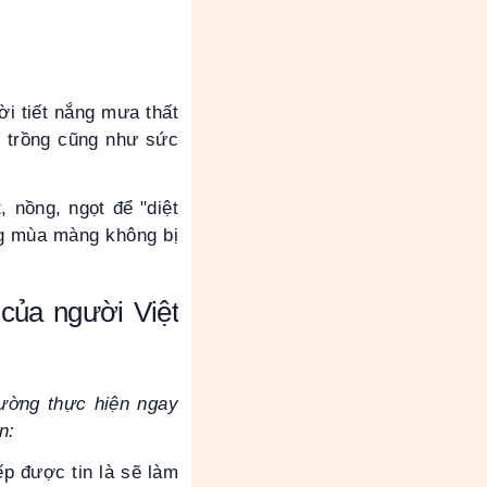
ời tiết nắng mưa thất
y trồng cũng như sức
 nồng, ngọt để "diệt
ong mùa màng không bị
của người Việt
hường thực hiện ngay
n:
p được tin là sẽ làm