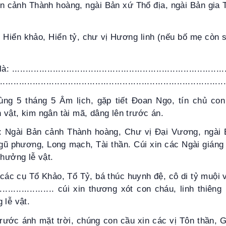
ản cảnh Thành hoàng, ngài Bản xứ Thổ địa, ngài Bản gia 
, Hiển khảo, Hiển tỷ, chư vị Hương linh (nếu bố mẹ còn 
............................................................................
.................................................................................
ng 5 tháng 5 Âm lịch, gặp tiết Đoan Ngọ, tín chủ con
vật, kim ngân tài mã, dâng lên trước án.
 Ngài Bản cảnh Thành hoàng, Chư vị Đại Vương, ngài 
gũ phương, Long mạch, Tài thần. Cúi xin các Ngài giáng
 hưởng lễ vật.
ác cụ Tổ Khảo, Tổ Tỷ, bá thúc huynh đệ, cô di tỷ muội 
..................... cúi xin thương xót con cháu, linh thiê
 lễ vật.
rước ánh mặt trời, chúng con cầu xin các vị Tôn thần, Gi