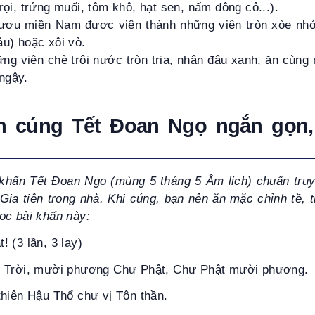
rọi, trứng muối, tôm khô, hạt sen, nấm đông cô...).
ợu miền Nam được viên thành những viên tròn xòe nhỏ
âu) hoặc xôi vò.
ững viên chè trôi nước tròn trịa, nhân đậu xanh, ăn cùn
ngậy.
n cúng Tết Đoan Ngọ ngắn gọn,
 khấn Tết Đoan Ngọ (mùng 5 tháng 5 Âm lịch) chuẩn tru
 Gia tiên trong nhà. Khi cúng, bạn nên ăn mặc chỉnh tề, 
ọc bài khấn này:
 (3 lần, 3 lạy)
g Trời, mười phương Chư Phật, Chư Phật mười phương
thiên Hậu Thổ chư vị Tôn thần.