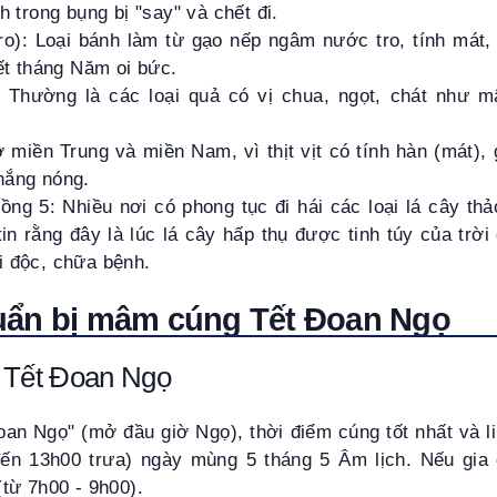
h trong bụng bị "say" và chết đi.
ro): Loại bánh làm từ gạo nếp ngâm nước tro, tính mát, 
iết tháng Năm oi bức.
 Thường là các loại quả có vị chua, ngọt, chát như m
 ở miền Trung và miền Nam, vì thịt vịt có tính hàn (mát),
nắng nóng.
ồng 5: Nhiều nơi có phong tục đi hái các loại lá cây t
tin rằng đây là lúc lá cây hấp thụ được tinh túy của trời 
i độc, chữa bệnh.
uẩn bị mâm cúng Tết Đoan Ngọ
g Tết Đoan Ngọ
an Ngọ" (mở đầu giờ Ngọ), thời điểm cúng tốt nhất và li
ến 13h00 trưa) ngày mùng 5 tháng 5 Âm lịch. Nếu gia 
từ 7h00 - 9h00).