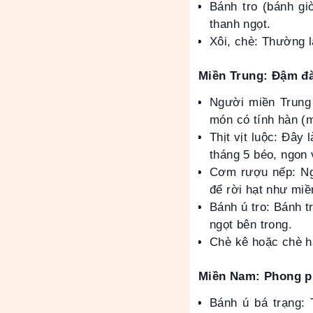
Bánh tro (bánh gi
thanh ngọt.
Xôi, chè: Thường l
Miền Trung: Đậm đà 
Người miền Trung
món có tính hàn (m
Thịt vịt luộc: Đây
tháng 5 béo, ngon v
Cơm rượu nếp: Ng
để rời hạt như miề
Bánh ú tro: Bánh t
ngọt bên trong.
Chè kê hoặc chè h
Miền Nam: Phong p
Bánh ú bá trạng: