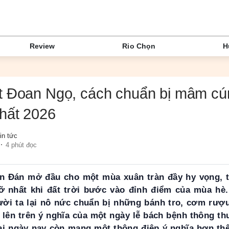
Review
Rio Chọn
H
t Đoan Ngọ, cách chuẩn bị mâm cú
hất 2026
in tức
4 phút đọc
n Đán mở đầu cho một mùa xuân tràn đầy hy vọng, th
ỡ nhất khi đất trời bước vào đỉnh điểm của mùa hè.
ời ta lại nô nức chuẩn bị những bánh tro, cơm rượu 
t lên trên ý nghĩa của một ngày lễ bách bệnh thông t
đại ngày nay còn mang một thông điệp ý nghĩa hơn thế