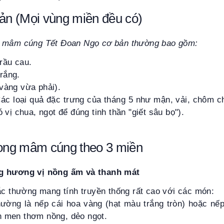
bản (Mọi vùng miền đều có)
, mâm cúng Tết Đoan Ngọ cơ bản thường bao gồm:
rầu cau.
rắng.
vàng vừa phải).
ác loại quả đặc trưng của tháng 5 như mận, vải, chôm c
ó vị chua, ngọt để đúng tinh thần "giết sâu bọ").
rong mâm cúng theo 3 miền
g hương vị nồng ấm và thanh mát
 thường mang tính truyền thống rất cao với các món:
ờng là nếp cái hoa vàng (hạt màu trắng tròn) hoặc nế
n men thơm nồng, dẻo ngọt.