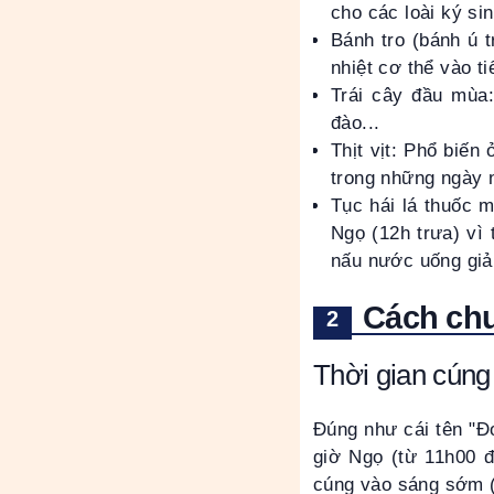
cho các loài ký sin
Bánh tro (bánh ú t
nhiệt cơ thể vào t
Trái cây đầu mùa:
đào...
Thịt vịt: Phổ biến
trong những ngày 
Tục hái lá thuốc m
Ngọ (12h trưa) vì 
nấu nước uống giả
Cách ch
Thời gian cún
Đúng như cái tên "Đo
giờ Ngọ (từ 11h00 đ
cúng vào sáng sớm (