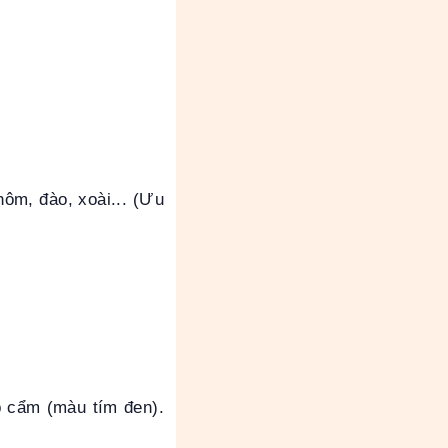
hôm, đào, xoài... (Ưu
p cẩm (màu tím đen).