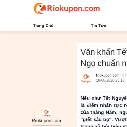
Trang Chủ
Tin Tức
Văn khấn Tế
Ngọ chuẩn n
Riokupon.com
in
T
18-06-2026 23:13
Nếu như Tết Nguyê
là điểm nhấn rực r
của tháng Năm, ngư
"giết sâu bọ". Vượ
Riokupon.com
trong xã hội hiện 