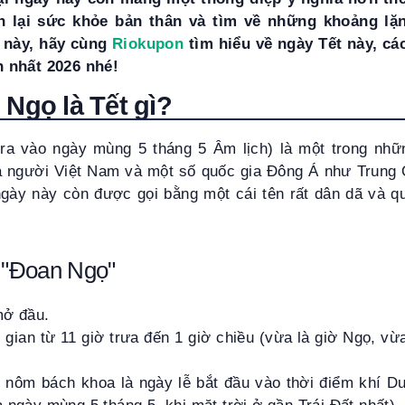
n lại sức khỏe bản thân và tìm về những khoảng lặn
t này, hãy cùng
Riokupon
tìm hiểu về ngày Tết này, cá
 nhất 2026 nhé!
 Ngọ là Tết gì?
ra vào ngày mùng 5 tháng 5 Âm lịch) là một trong nhữn
a người Việt Nam và một số quốc gia Đông Á như Trung Q
gày này còn được gọi bằng một cái tên rất dân dã và que
n "Đoan Ngọ"
mở đầu.
 gian từ 11 giờ trưa đến 1 giờ chiều (vừa là giờ Ngọ, vừa
 nôm bách khoa là ngày lễ bắt đầu vào thời điểm khí Dư