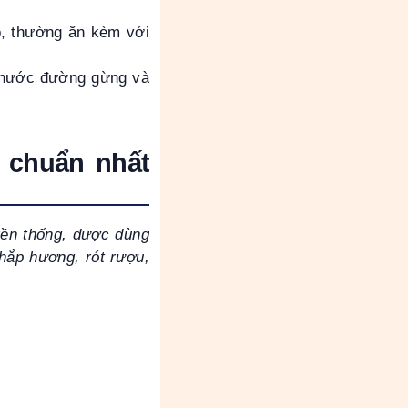
, thường ăn kèm với
g nước đường gừng và
 chuẩn nhất
yền thống, được dùng
thắp hương, rót rượu,
.