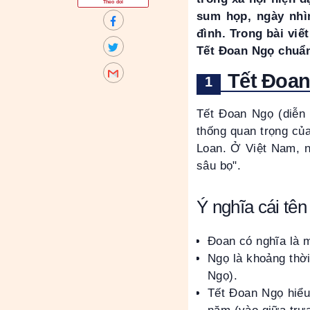
Theo dõi
sum họp, ngày nhì
đình. Trong bài viế
Tết Đoan Ngọ chuẩn
Tết Đoan
Tết Đoan Ngọ (diễn 
thống quan trọng củ
Loan. Ở Việt Nam, n
sâu bọ".
Ý nghĩa cái tê
Đoan có nghĩa là 
Ngọ là khoảng thời
Ngọ).
Tết Đoan Ngọ hiểu