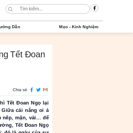
ướng Dẫn
Mẹo - Kinh Nghiệm
ng Tết Đoan
Chia sẻ:
ì Tết Đoan Ngọ lại
 Giữa cái nắng oi ả
nếp, mận, vải... để
hường, Tết Đoan Ngọ
: đó là ngày của sự