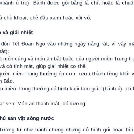
ò/bánh ú tro): Bánh được gói bằng lá chít hoặc lá chu
à chè khoai, chè đậu xanh hoặc xôi vò.
và giải nhiệt
 đón Tết Đoan Ngọ vào những ngày nắng rát, vì vậy m
át):
 là món cúng và món ăn bắt buộc của người miền Trung tro
à có tính mát, giúp giải nhiệt cơ thể.
ười miền Trung thường ép cơm rượu thành từng khối 
n Bắc.
ro miền Trung thường có hình khối tam giác (bánh ú), có
ạt sen: Món ăn thanh mát, bổ dưỡng.
hú sản vật sông nước
 Tương tự như bánh chưng nhưng có hình gối hoặc hình