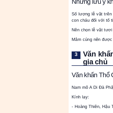
Những lưu ý k
Số lượng lễ vật trê
con cháu đối với tổ ti
Nên chọn lễ vật tươi
Mâm cúng nên được s
Văn khấ
gia chủ
Văn khấn Thổ C
Nam mô A Di Đà Phậ
Kính lạy:
- Hoàng Thiên, Hậu 