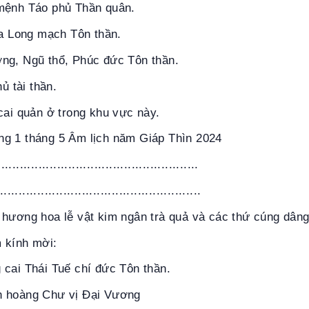
mệnh Táo phủ Thần quân.
ịa Long mạch Tôn thần.
ng, Ngũ thổ, Phúc đức Tôn thần.
hủ tài thần.
cai quản ở trong khu vực này.
g 1 tháng 5 Âm lịch năm Giáp Thìn 2024
..................................................
....................................................
hương hoa lễ vật kim ngân trà quả và các thứ cúng dâng
 kính mời:
 cai Thái Tuế chí đức Tôn thần.
h hoàng Chư vị Đại Vương