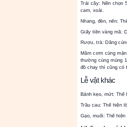
Trái cây: Nên chọn 5
cam, xoài.
Nhang, đèn, nến: Thể
Giấy tiền vàng mã: D
Rượu, trà: Dâng cúng
Mâm cơm cúng mặn h
thường cúng mùng 1 
đồ chay thì cũng có
Lễ vật khác
Bánh kẹo, mứt: Thể 
Trầu cau: Thể hiện l
Gạo, muối: Thể hiện 