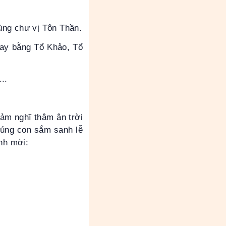
ùng chư vị Tôn Thần.
thay bằng Tổ Khảo, Tổ
...
cảm nghĩ thâm ân trời
chúng con sắm sanh lễ
nh mời: