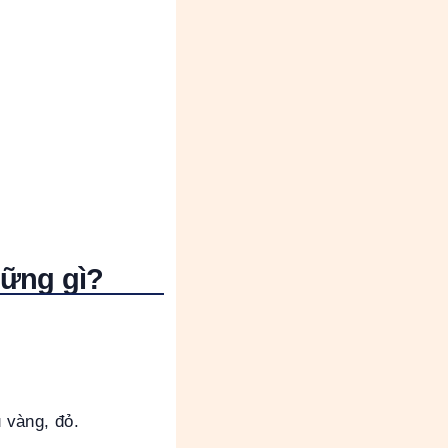
ững gì?
 vàng, đỏ.