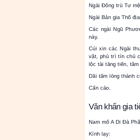
Ngài Đông trù Tư mệ
Ngài Bản gia Thổ đị
Các ngài Ngũ Phươn
này.
Cúi xin các Ngài th
vật, phù trì tín chủ
lộc tài tăng tiến, t
Dãi tấm lòng thành c
Cẩn cáo.
Văn khấn gia t
Nam mô A Di Đà Phậ
Kính lạy: