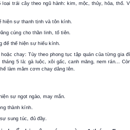
 loại trái cây theo ngũ hành: kim, mộc, thủy, hỏa, thổ. Ví
 hiện sự thanh tịnh và tôn kính.
âng cúng cho thần linh, tổ tiên.
 để thể hiện sự hiếu kính.
oặc chay: Tùy theo phong tục tập quán của từng gia đ
tháng 5 là: gà luộc, xôi gấc, canh măng, nem rán... C
 thể làm mâm cơm chay dâng lên.
hiện sự ngọt ngào, may mắn.
òng thành kính.
sự sung túc, đủ đầy.