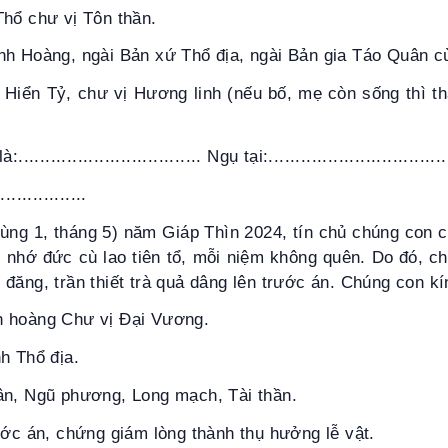
Thổ chư vị Tôn thần.
nh Hoàng, ngài Bản xứ Thổ địa, ngài Bản gia Táo Quân c
, Hiển Tỷ, chư vị Hương linh (nếu bố, mẹ còn sống thì 
............................... Ngụ tại:.................................
.............
 mùng 1, tháng 5) năm Giáp Thìn 2024, tín chủ chúng con 
, nhớ đức cù lao tiên tổ, mỗi niệm không quên. Do đó, 
đăng, trần thiết trà quả dâng lên trước án. Chúng con kí
h hoàng Chư vị Đại Vương.
h Thổ địa.
ân, Ngũ phương, Long mạch, Tài thần.
ước án, chứng giám lòng thành thụ hưởng lễ vật.