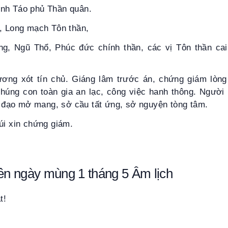
nh Táo phủ Thần quân.
a, Long mạch Tôn thần,
g, Ngũ Thổ, Phúc đức chính thần, các vị Tôn thần cai
ương xót tín chủ. Giáng lâm trước án, chứng giám lòng
 chúng con toàn gia an lạc, công việc hanh thông. Ngườ
âm đạo mở mang, sở cầu tất ứng, sở nguyện tòng tâm.
úi xin chứng giám.
iên ngày mùng 1 tháng 5 Âm lịch
t!