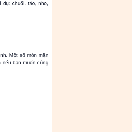
 dụ: chuối, táo, nho,
ình. Một số món mặn
òn nếu bạn muốn cúng