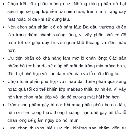
Chọn kết cấu phấn mỏng nhẹ: Những dòng phấn có hạt
siêu mịn sẽ giúp lớp nền tự nhiên hơn, tránh tình trạng dày
mặt hoặc bí da khi sử dụng lâu.
Nên chọn sản phẩm có độ bám lâu: Da dầu thường khiến
lớp trang điểm nhanh xuống tông, vì vậy phấn phủ có độ
bám tốt sẽ giúp duy trì vẻ ngoài khô thoáng và đều màu
hơn.
Ưu tiên phấn có khả năng làm mờ lỗ chân lông: Các sản
phẩm hỗ trợ blur da sẽ giúp bề mặt da trông mịn màng hơn,
đặc biệt phù hợp với làn da nhiều dầu và lỗ chân lông to.
Chọn tone phấn phù hợp với màu da: Tone phấn quá sáng
hoặc quá tối có thể khiến lớp makeup thiếu tự nhiên, vì vậy
nên lựa chọn màu tiệp với da để gương mặt hài hòa hơn.
Tránh sản phẩm gây bí da: Khi mua phấn phủ cho da dầu,
nên ưu tiên công thức thông thoáng, hạn chế gây bít tắc lỗ
chân lông để giảm nguy cơ nổi mụn.
Lựa chọn thương hiệu uy tín: Những sản phẩm đến từ