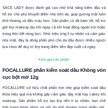
SACE LADY được đánh giá cao nhờ khả năng kiềm dầu và
hỗ trợ che phủ khuyết điểm nhẹ trên da, giúp gương mặt luôn
khô thoáng và đều màu hơn. Sản phẩm có độ bám tốt, hỗ trợ
giữ lớp makeup lâu trôi ngay cả khi hoạt động ngoài trời hoặc
trong thời tiết nóng bức. Nhờ hiệu ứng lì tự nhiên và cảm giác
nhẹ mặt, đây là dòng phấn phủ cho da dầu được nhiều người
lựa chọn để duy trì lớp trang điểm bền đẹp suốt cả ngày.
Xem giá sản phẩm
FOCALLURE phấn kiểm soát dầu Không vón
cục bột mờ 12g
FOCALLURE sở hữu chất phấn mịn nhẹ giúp kiểm soát dầu
thừa hiệu quả mà không gây cảm giác dày mặt hay cakey khi
makeup. Sản phẩm hỗ trợ tạo lớp nền lì tự nhiên, hạn chế
tình trạng bóng nhờn và giữ da khô thoáng trong nhiều giờ.