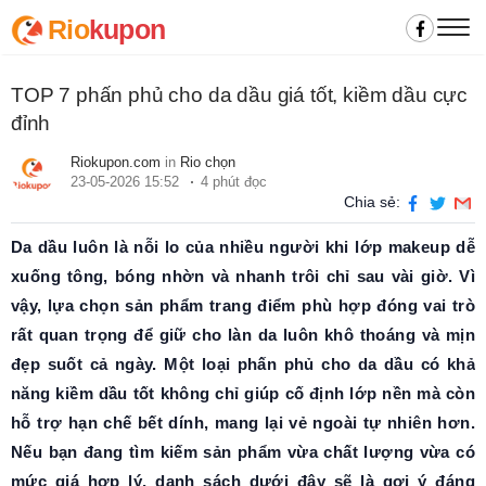
Rio
kupon
TOP 7 phấn phủ cho da dầu giá tốt, kiềm dầu cực
đỉnh
Riokupon.com
in
Rio chọn
23-05-2026 15:52
4 phút đọc
Chia sẻ:
Da dầu luôn là nỗi lo của nhiều người khi lớp makeup dễ
xuống tông, bóng nhờn và nhanh trôi chỉ sau vài giờ. Vì
vậy, lựa chọn sản phẩm trang điểm phù hợp đóng vai trò
rất quan trọng để giữ cho làn da luôn khô thoáng và mịn
đẹp suốt cả ngày. Một loại phấn phủ cho da dầu có khả
năng kiềm dầu tốt không chỉ giúp cố định lớp nền mà còn
hỗ trợ hạn chế bết dính, mang lại vẻ ngoài tự nhiên hơn.
Nếu bạn đang tìm kiếm sản phẩm vừa chất lượng vừa có
mức giá hợp lý, danh sách dưới đây sẽ là gợi ý đáng