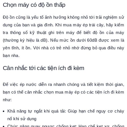
Chọn máy có độ ồn thấp
Độ ồn cũng là yếu tố ảnh hưởng không nhỏ tới trải nghiệm sử
dụng của bạn và gia đình. Khi mua máy ép trái cây, hãy kiểm
tra thông số kỹ thuật ghi trên máy để biết độ ồn của máy
(thường ký hiệu là dB). Nếu mức ồn dưới 60dB được xem là
yên tĩnh, ít ồn. Với nhà có trẻ nhỏ nhớ đừng bỏ qua điều này
bạn nha.
Cân nhắc tới các tiện ích đi kèm
Để việc ép nước diễn ra nhanh chóng và tiết kiệm thời gian,
bạn có thể cân nhắc chọn mua máy ép có các tiện ích đi kèm
như:
Khả năng tự ngắt khi quá tải: Giúp hạn chế nguy cơ cháy
nổ khi sử dụng
Chức năng quay ngược chống kẹt: Hạn chế kẹt xơ, chống