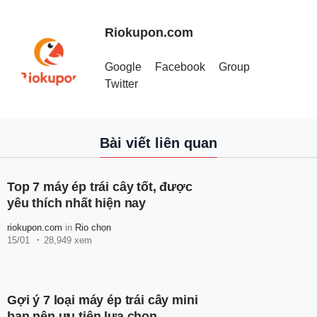
Riokupon.com
Google
Facebook
Group
Twitter
Bài viết liên quan
Top 7 máy ép trái cây tốt, được
yêu thích nhất hiện nay
riokupon.com
in
Rio chọn
15/01
28,949 xem
Gợi ý 7 loại máy ép trái cây mini
bạn nên ưu tiên lựa chọn