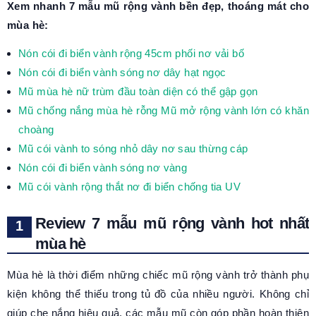
Xem nhanh 7 mẫu mũ rộng vành bền đẹp, thoáng mát cho
mùa hè:
Nón cói đi biển vành rộng 45cm phối nơ vải bố
Nón cói đi biển vành sóng nơ dây hạt ngọc
Mũ mùa hè nữ trùm đầu toàn diện có thể gập gọn
Mũ chống nắng mùa hè rỗng Mũ mở rộng vành lớn có khăn
choàng
Mũ cói vành to sóng nhỏ dây nơ sau thừng cáp
Nón cói đi biển vành sóng nơ vàng
Mũ cói vành rộng thắt nơ đi biển chống tia UV
Review 7 mẫu mũ rộng vành hot nhất
mùa hè
Mùa hè là thời điểm những chiếc mũ rộng vành trở thành phụ
kiện không thể thiếu trong tủ đồ của nhiều người. Không chỉ
giúp che nắng hiệu quả, các mẫu mũ còn góp phần hoàn thiện