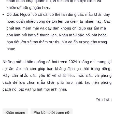
khăn quấn chặt quanh cổ, vì sẽ làm lộ nhược điểm và
khiến cổ trông ngắn hơn.
Cổ dài: Người có cổ dài có thể tận dụng các mẫu khăn dày
hoặc quấn nhiều vòng để tôn lên ưu điểm tự nhiên này. Các
chất liệu mềm mại và dày dặn không chỉ giúp giữ ấm mà
còn làm nổi bật vẻ thanh lịch. Khăn màu sắc nổi bật hoặc
họa tiết lớn sẽ tạo thêm sự thu hút và ấn tượng cho trang
phục.
Những mẫu khăn quàng cổ hot trend 2024 không chỉ mang lại
sự ấm áp mà còn giúp bạn khẳng định gu thời trang riêng.
Hãy cân nhắc các yếu tố về chất liệu, màu sắc và phong
cách để lựa chọn mẫu khăn phù hợp nhất, tạo nên phong
cách nổi bật và thu hút mọi ánh nhìn.
Yến Trần
Khăn quàng
Phụ kiện thời trang nữ