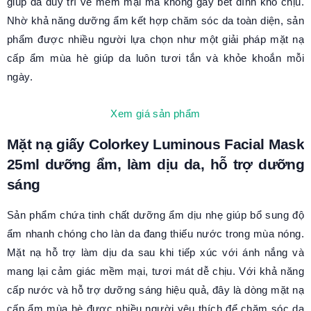
giúp da duy trì vẻ mềm mại mà không gây bết dính khó chịu.
Nhờ khả năng dưỡng ẩm kết hợp chăm sóc da toàn diện, sản
phẩm được nhiều người lựa chọn như một giải pháp mặt nạ
cấp ẩm mùa hè giúp da luôn tươi tắn và khỏe khoắn mỗi
ngày.
Xem giá sản phẩm
Mặt nạ giấy Colorkey Luminous Facial Mask
25ml dưỡng ẩm, làm dịu da, hỗ trợ dưỡng
sáng
Sản phẩm chứa tinh chất dưỡng ẩm dịu nhẹ giúp bổ sung độ
ẩm nhanh chóng cho làn da đang thiếu nước trong mùa nóng.
Mặt nạ hỗ trợ làm dịu da sau khi tiếp xúc với ánh nắng và
mang lại cảm giác mềm mại, tươi mát dễ chịu. Với khả năng
cấp nước và hỗ trợ dưỡng sáng hiệu quả, đây là dòng mặt nạ
cấp ẩm mùa hè được nhiều người yêu thích để chăm sóc da