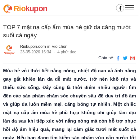
Rio
kupon
TOP 7 mặt nạ cấp ẩm mùa hè giữ da căng mướt
suốt cả ngày
Riokupon.com
in
Rio chọn
23-05-2026 15:34
4 phút đọc
Chia sẻ:
Mùa hè với thời tiết nắng nóng, nhiệt độ cao và ánh nắng
gay gắt khiến làn da dễ mất nước, trở nên khô ráp và
thiếu sức sống. Đây cũng là thời điểm nhiều người tìm
đến các sản phẩm chăm sóc chuyên sâu để duy trì độ ẩm
và giúp da luôn mềm mại, căng bóng tự nhiên. Một chiếc
mặt nạ cấp ẩm mùa hè phù hợp không chỉ giúp làm dịu
làn da sau khi tiếp xúc với nắng nóng mà còn hỗ trợ phục
hồi độ ẩm hiệu quả, mang lại cảm giác tươi mát suốt cả
ngày. Nếu bạn đang tìm kiếm sản phẩm vừa cấp nước tốt