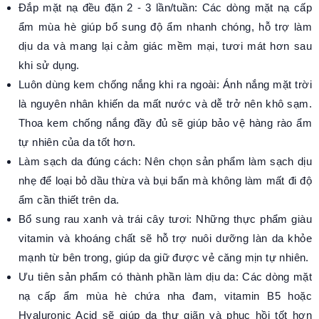
Đắp mặt nạ đều đặn 2 - 3 lần/tuần: Các dòng mặt nạ cấp
ẩm mùa hè giúp bổ sung độ ẩm nhanh chóng, hỗ trợ làm
dịu da và mang lại cảm giác mềm mại, tươi mát hơn sau
khi sử dụng.
Luôn dùng kem chống nắng khi ra ngoài: Ánh nắng mặt trời
là nguyên nhân khiến da mất nước và dễ trở nên khô sạm.
Thoa kem chống nắng đầy đủ sẽ giúp bảo vệ hàng rào ẩm
tự nhiên của da tốt hơn.
Làm sạch da đúng cách: Nên chọn sản phẩm làm sạch dịu
nhẹ để loại bỏ dầu thừa và bụi bẩn mà không làm mất đi độ
ẩm cần thiết trên da.
Bổ sung rau xanh và trái cây tươi: Những thực phẩm giàu
vitamin và khoáng chất sẽ hỗ trợ nuôi dưỡng làn da khỏe
mạnh từ bên trong, giúp da giữ được vẻ căng mịn tự nhiên.
Ưu tiên sản phẩm có thành phần làm dịu da: Các dòng mặt
nạ cấp ẩm mùa hè chứa nha đam, vitamin B5 hoặc
Hyaluronic Acid sẽ giúp da thư giãn và phục hồi tốt hơn