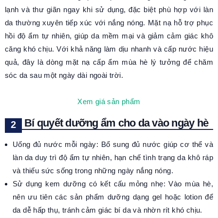
lạnh và thư giãn ngay khi sử dụng, đặc biệt phù hợp với làn
da thường xuyên tiếp xúc với nắng nóng. Mặt nạ hỗ trợ phục
hồi độ ẩm tự nhiên, giúp da mềm mại và giảm cảm giác khô
căng khó chịu. Với khả năng làm dịu nhanh và cấp nước hiệu
quả, đây là dòng mặt nạ cấp ẩm mùa hè lý tưởng để chăm
sóc da sau một ngày dài ngoài trời.
Xem giá sản phẩm
Bí quyết dưỡng ẩm cho da vào ngày hè
Uống đủ nước mỗi ngày: Bổ sung đủ nước giúp cơ thể và
làn da duy trì độ ẩm tự nhiên, hạn chế tình trạng da khô ráp
và thiếu sức sống trong những ngày nắng nóng.
Sử dụng kem dưỡng có kết cấu mỏng nhẹ: Vào mùa hè,
nên ưu tiên các sản phẩm dưỡng dạng gel hoặc lotion để
da dễ hấp thụ, tránh cảm giác bí da và nhờn rít khó chịu.