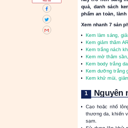
Theo dõi
quả, danh sách ke
phẩm an toàn, lành
Xem nhanh 7 sản ph
Kem làm sáng, gi
Kem giảm thâm 
Kem trắng nách kh
Kem mờ thâm sần, 
Kem body trắng d
Kem dưỡng trắng g
Kem khử mùi, giảm
Nguyên n
Cạo hoặc nhổ lông
thương da, khiến v
sạm.