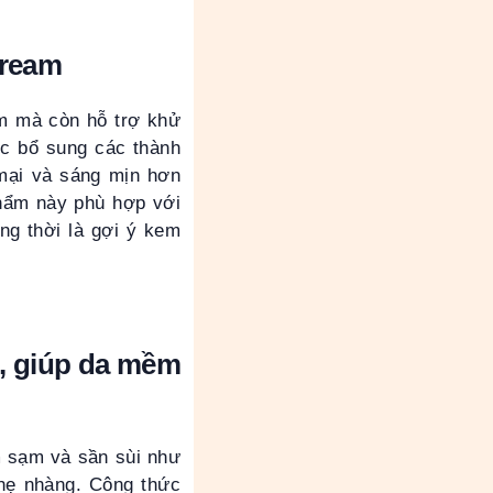
Cream
ạm mà còn hỗ trợ khử
ợc bổ sung các thành
mại và sáng mịn hơn
hẩm này phù hợp với
g thời là gợi ý kem
, giúp da mềm
m sạm và sần sùi như
nhẹ nhàng. Công thức