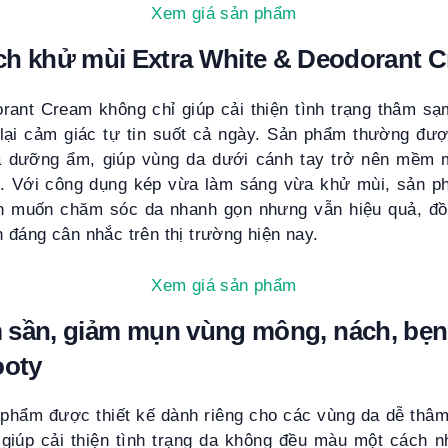
Xem giá sản phẩm
ch khử mùi Extra White & Deodorant 
rant Cream không chỉ giúp cải thiện tình trạng thâm s
lại cảm giác tự tin suốt cả ngày. Sản phẩm thường đư
 dưỡng ẩm, giúp vùng da dưới cánh tay trở nên mềm 
n. Với công dụng kép vừa làm sáng vừa khử mùi, sản p
n muốn chăm sóc da nhanh gọn nhưng vẫn hiệu quả, đồn
đáng cân nhắc trên thị trường hiện nay.
Xem giá sản phẩm
sần, giảm mụn vùng mông, nách, bẹn
ooty
n phẩm được thiết kế dành riêng cho các vùng da dễ thâ
giúp cải thiện tình trạng da không đều màu một cách 