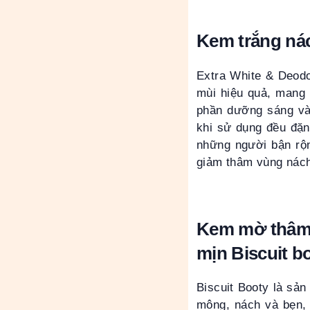
Kem trắng ná
Extra White & Deodo
mùi hiệu quả, mang 
phần dưỡng sáng và
khi sử dụng đều đặ
những người bận rộ
giảm thâm vùng nách 
Kem mờ thâm 
mịn Biscuit b
Biscuit Booty là sả
mông, nách và bẹn, 