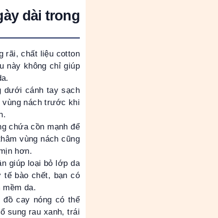
gày dài trong
rãi, chất liệu cotton
ều này không chỉ giúp
da.
 dưới cánh tay sạch
ô vùng nách trước khi
n.
ng chứa cồn mạnh để
thâm vùng nách cũng
mịn hơn.
n giúp loại bỏ lớp da
y tế bào chết, bạn có
m mềm da.
 đồ cay nóng có thể
ổ sung rau xanh, trái