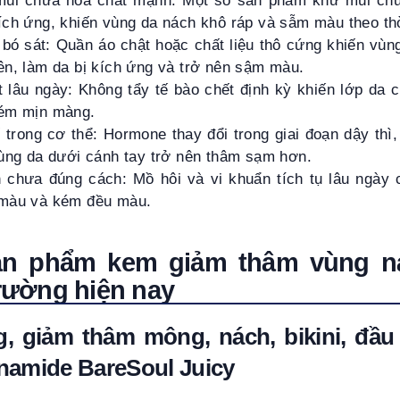
mùi chứa hóa chất mạnh: Một số sản phẩm khử mùi chứ
ích ứng, khiến vùng da nách khô ráp và sẫm màu theo thờ
bó sát: Quần áo chật hoặc chất liệu thô cứng khiến vùn
ên, làm da bị kích ứng và trở nên sậm màu.
t lâu ngày: Không tẩy tế bào chết định kỳ khiến lớp da c
kém mịn màng.
tố trong cơ thể: Hormone thay đổi trong giai đoạn dậy thì
vùng da dưới cánh tay trở nên thâm sạm hơn.
 chưa đúng cách: Mồ hôi và vi khuẩn tích tụ lâu ngày 
 màu và kém đều màu.
ản phẩm kem giảm thâm vùng ná
trường hiện nay
, giảm thâm mông, nách, bikini, đầu 
inamide BareSoul Juicy