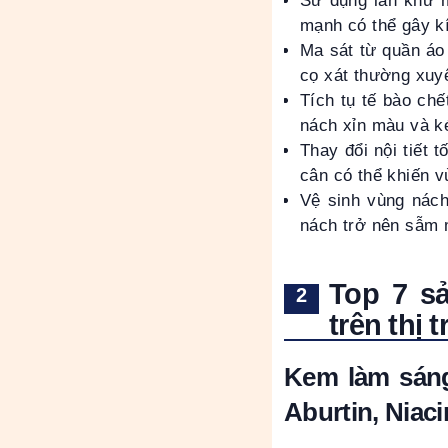
Sử dụng lăn khử 
mạnh có thể gây k
Ma sát từ quần áo 
cọ xát thường xuy
Tích tụ tế bào chế
nách xỉn màu và 
Thay đổi nội tiết 
cân có thể khiến 
Vệ sinh vùng nách
nách trở nên sẫm
Top 7 s
trên thị 
Kem làm sáng
Aburtin, Niac