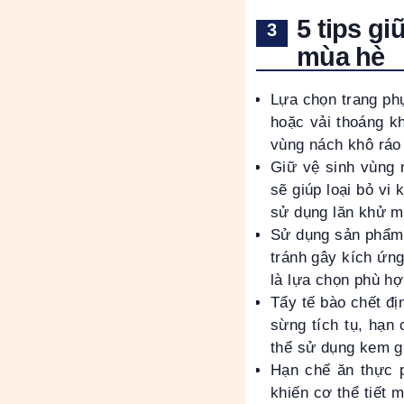
5 tips g
mùa hè
Lựa chọn trang phụ
hoặc vải thoáng kh
vùng nách khô ráo
Giữ vệ sinh vùng 
sẽ giúp loại bỏ vi
sử dụng lăn khử m
Sử dụng sản phẩm
tránh gây kích ứn
là lựa chọn phù h
Tẩy tế bào chết đị
sừng tích tụ, hạn 
thể sử dụng kem g
Hạn chế ăn thực 
khiến cơ thể tiết 