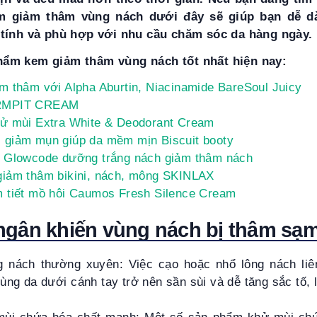
m giảm thâm vùng nách dưới đây sẽ giúp bạn dễ 
 tính và phù hợp với nhu cầu chăm sóc da hàng ngày.
ẩm kem giảm thâm vùng nách tốt nhất hiện nay:
ảm thâm với Alpha Aburtin, Niacinamide BareSoul Juicy
ARMPIT CREAM
ử mùi Extra White & Deodorant Cream
giảm mụn giúp da mềm mịn Biscuit booty
a Glowcode dưỡng trắng nách giảm thâm nách
iảm thâm bikini, nách, mông SKINLAX
 tiết mồ hôi Caumos Fresh Silence Cream
gân khiến vùng nách bị thâm sạ
 nách thường xuyên: Việc cạo hoặc nhổ lông nách liên
ùng da dưới cánh tay trở nên sần sùi và dễ tăng sắc tố,