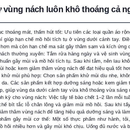
iữ vùng nách luôn khô thoáng cả n
c thoáng mát, thấm hút tốt: Ưu tiên các loại quần áo rộng 
í giúp hạn chế mồ hôi tích tụ ở vùng dưới cánh tay. Đi
 hơn mà còn hạn chế ma sát gây thâm sạm và kích ứng 
nách thường xuyên: Tắm rửa hàng ngày và vệ sinh vùng
 khuẩn gây mùi và mồ hôi tích tụ. Sau khi tắm, nên lau kh
ùi hoặc kem giảm thâm vùng nách để đạt hiệu quả tốt hơ
 khử mùi phù hợp: Chọn sản phẩm khử mùi dịu nhẹ, khô
g da. Các sản phẩm kết hợp dưỡng sáng hoặc kem giảm 
ợp, giúp vùng da dưới cánh tay vừa khô thoáng vừa sáng 
nh kỳ cho vùng nách: Việc tẩy tế bào chết 1–2 lần mỗi tuầ
chế bít tắc lỗ chân lông và giảm mùi mồ hôi. Sau khi tẩ
iảm thâm vùng nách để tăng hiệu quả dưỡng sáng và là
phẩm gây mùi cơ thể: Một số thực phẩm như hành, tỏi,
mồ hôi nhiều hơn và gây mùi khó chịu. Uống đủ nước và b