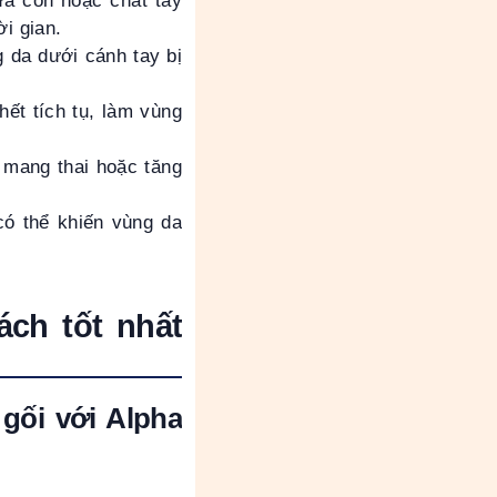
a cồn hoặc chất tẩy
i gian.
g da dưới cánh tay bị
hết tích tụ, làm vùng
, mang thai hoặc tăng
có thể khiến vùng da
ch tốt nhất
gối với Alpha