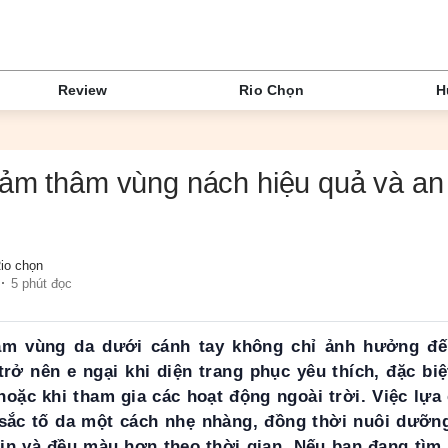
Review
Rio Chọn
H
ảm thâm vùng nách hiệu quả và an 
io chọn
5 phút đọc
sạm vùng da dưới cánh tay không chỉ ảnh hưởng đ
trở nên e ngại khi diện trang phục yêu thích, đặc bi
 hoặc khi tham gia các hoạt động ngoài trời. Việc lự
 sắc tố da một cách nhẹ nhàng, đồng thời nuôi dưỡ
ịn và đều màu hơn theo thời gian. Nếu bạn đang tìm 