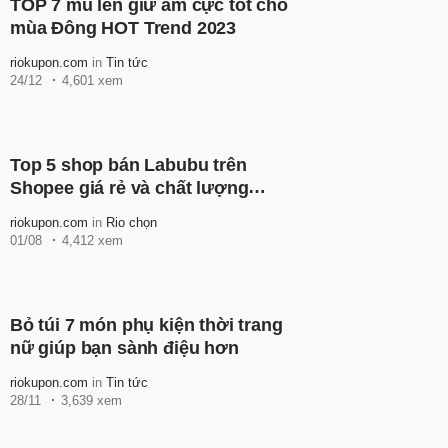
TOP 7 mũ len giữ ấm cực tốt cho
mùa Đông HOT Trend 2023
riokupon.com
in
Tin tức
24/12
4,601 xem
Top 5 shop bán Labubu trên
Shopee giá rẻ và chất lượng
nhất
riokupon.com
in
Rio chọn
01/08
4,412 xem
Bỏ túi 7 món phụ kiện thời trang
nữ giúp bạn sành điệu hơn
riokupon.com
in
Tin tức
28/11
3,639 xem