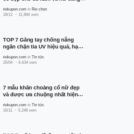
xịn mịn
riokupon.com
in
Rio chọn
19/12
11,894 xem
TOP 7 Găng tay chống nắng
ngăn chặn tia UV hiệu quả, hạn
chế cháy da, đen sạm
riokupon.com
in
Tin tức
25/04
6,634 xem
7 mẫu khăn choàng cổ nữ đẹp
và được ưa chuộng nhất hiện
nay
riokupon.com
in
Tin tức
10/11
5,248 xem