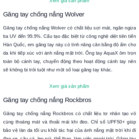
Xem giá sản phẩm
Găng tay chống nắng Wolver
Găng tay chống nắng Wolver có chất liệu sợi mát, ngăn ngừa
tia UV đến 99.9%. Cấu tạo đặc biệt từ công nghệ diệt tiên tiến
Hàn Quốc, em găng tay này có tính năng cân bằng độ ẩm cho
da khi tiếp xúc với ánh nắng mặt trời. Ống tay AquaX ôm trọn
toàn bộ cánh tay, chuyển động theo hoạt động cánh tay nên
sẽ không bị trôi tuột như một số loại găng tay khác.
Xem giá sản phẩm
Găng tay chống nắng Rockbros
Găng tay chống nắng Rockbros có chất liệu tơ nhân tạo vô
cùng thoáng mát và thoải mái khi đeo. Chỉ số UPF50+ giúp
bảo vệ làn da tối ưu khỏi tác hại của ánh nắng mặt trời khi đi
đạp xe, câu cá, leo núi, thể thao, làm việc ngoài trời. Găng tay