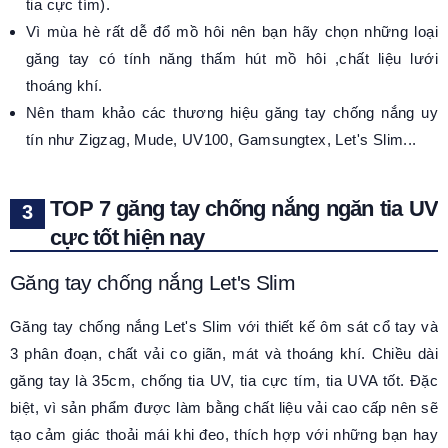
tia cực tím).
Vì mùa hè rất dễ đổ mồ hôi nên bạn hãy chọn những loại
găng tay có tính năng thấm hút mồ hôi ,chất liệu lưới
thoáng khí.
Nên tham khảo các thương hiệu găng tay chống nắng uy
tín như Zigzag, Mude, UV100, Gamsungtex, Let's Slim...
TOP 7 găng tay chống nắng ngăn tia UV
cực tốt hiện nay
Găng tay chống nắng Let's Slim
Găng tay chống nắng Let's Slim với thiết kế ôm sát cổ tay và
3 phân đoạn, chất vải co giãn, mát và thoáng khí. Chiều dài
găng tay là 35cm, chống tia UV, tia cực tím, tia UVA tốt. Đặc
biệt, vì sản phẩm được làm bằng chất liệu vải cao cấp nên sẽ
tạo cảm giác thoải mái khi đeo, thích hợp với những bạn hay