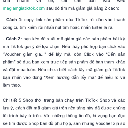
khá nhanh và dễ, chỉ cần bạn vào web
magiamgiatiktok.com
sau đó tìm mã giảm giá bằng 2 cách:
-
Cách 1
: copy link sản phẩm của TikTok rồi dán vào thanh
công cụ tìm kiếm rồi nhấn nút tìm hoặc nhấn Enter là ra.
-
Cách 2:
bạn kéo đề xuất mã giảm giá các sản phẩm bất kỳ
mà TikTok gợi ý để lựa chọn. Nếu thấy phù hợp bạn click vào
“Voucher giảm giá...” để lấy mã, còn Click vào “Đến sản
phẩm” sẽ đưa bạn xem trực tiếp sản phẩm để bạn tham khảo
và đặt mua luôn. Nếu chưa biết cách lấy mã giảm giá TikTok
bạn nhấn vào dòng “Xem hướng dẫn lấy mã” để hiểu rõ và
làm theo.
Chi tiết 5 Shop thời trang bán chạy trên TikTok Shop và các
lưu ý, cách đặt mã giảm giá trên nền tảng này đã được chúng
tôi trình bày ở trên. Với những thông tin đó, hi vọng bạn đọc
sẽ tìm được Shop bán đồ phù hợp, săn những Voucher xịn sò