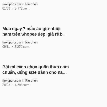
trên Shopee
riokupon.com
in
Rio chọn
01/03
5,772 xem
Mua ngay 7 mẫu áo giữ nhiệt
nam trên Shopee đẹp, giá rẻ bán
chạy nhất hiện nay
riokupon.com
in
Rio chọn
09/11
5,279 xem
Bật mí cách chọn quần thun nam
chuẩn, đúng size dành cho nam
giới
riokupon.com
in
Rio chọn
28/03
4,795 xem