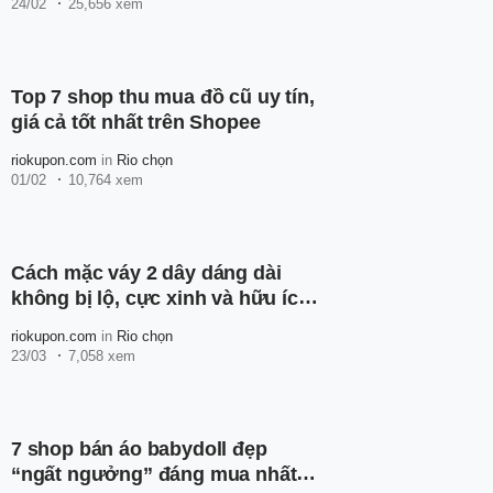
24/02
25,656 xem
Top 7 shop thu mua đồ cũ uy tín,
giá cả tốt nhất trên Shopee
riokupon.com
in
Rio chọn
01/02
10,764 xem
Cách mặc váy 2 dây dáng dài
không bị lộ, cực xinh và hữu ích
cho nàng
riokupon.com
in
Rio chọn
23/03
7,058 xem
7 shop bán áo babydoll đẹp
“ngất ngưởng” đáng mua nhất