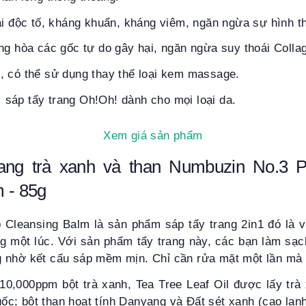
ải độc tố, kháng khuẩn, kháng viêm, ngăn ngừa sự hình 
ng hòa các gốc tự do gây hại, ngăn ngừa suy thoái Colla
, có thể sử dụng thay thế loại kem massage.
:
sáp tẩy trang Oh!Oh! dành cho mọi loại da.
Xem giá sản phẩm
rang trà xanh và than
N
umbuzin No.3 
lm
- 85g
Cleansing Balm là sản phẩm sáp tẩy trang 2in1 đó là 
ng một lúc. Với sản phẩm tẩy trang này, các bạn làm sạc
 nhờ kết cấu sáp mềm mịn. Chỉ cần rửa mặt một lần mà 
10,000ppm bột trà xanh, Tea Tree Leaf Oil được lấy t
 bột than hoạt tính Danyang và Đất sét xanh (cao lan