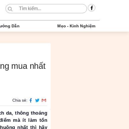
ướng Dẫn
Mẹo - Kinh Nghiệm
đáng mua nhất
Chia sẻ:
ch da, thông thoáng
 điểm mà ít làm tổn
huộng nhất thì hãy