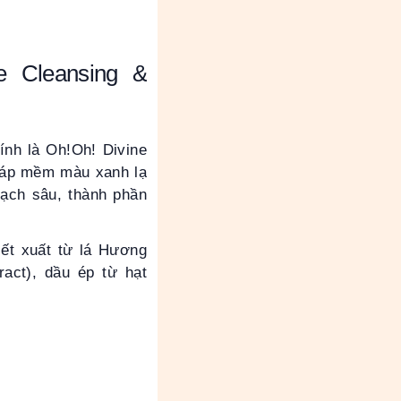
ue Cleansing &
hính là
Oh!Oh! Divine
 sáp mềm màu xanh lạ
ạch sâu, thành phần
iết xuất từ lá Hương
ract), dầu ép từ hạt