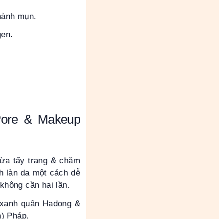
thành mụn.
gen.
Pore & Makeup
vừa tẩy trang & chăm
h làn da một cách dễ
không cần hai lần.
rà xanh quận Hadong &
h) Pháp.