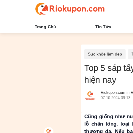
Trang Chủ
Tin Tức
Sức khỏe làm đẹp
Top 5 sáp tẩ
hiện nay
Riokupon.com
in
R
07-10-2024 09:13
Cũng giống như nướ
lỗ chân lông, loại
thương da. Nếu bạ