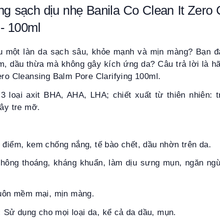
ang
sạch dịu nhẹ
Banila Co Clean It Zero
 - 100ml
 một làn da sạch sâu, khỏe mạnh và mịn màng? Bạn đa
m, dầu thừa mà không gây kích ứng da? Câu trả lời là h
ero Cleansing Balm Pore Clarifying
100ml.
3 loại axit BHA, AHA, LHA; chiết xuất từ thiên nhiên: t
cây tre mỡ.
 điểm, kem chống nắng, tế bào chết, dầu nhờn trên da.
 thông thoáng, kháng khuẩn, làm dịu sưng mụn, ngăn ng
 luôn mềm mại, mịn màng.
:
Sử dụng cho mọi loại da, kể cả da dầu, mụn.