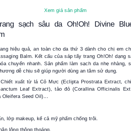
Xem giá sản phẩm
rang
sạch sâu da
Oh!
O
h! Divine Bl
lm
ang hiệu quả, an toàn cho da thứ 3 dành cho chị em c
assaging Balm
. Kết cấu của sáp tẩy trang Oh!Oh! dạng
hóa chuyển nhanh. Sản phẩm làm sạch da nhẹ nhàng, s
hương dễ chịu sẽ giúp người dùng an tâm sử dụng.
Chiết xuất từ lá Cỏ Mực (Eclipta Prostrata Extract, ch
ctum Leaf Extract), tảo đỏ (Corallina Officinalis Ext
Oleifera Seed Oil)...
bẩn, lớp makeup, kể cả mỹ phẩm chống trôi.
hân lông thông thoáng.