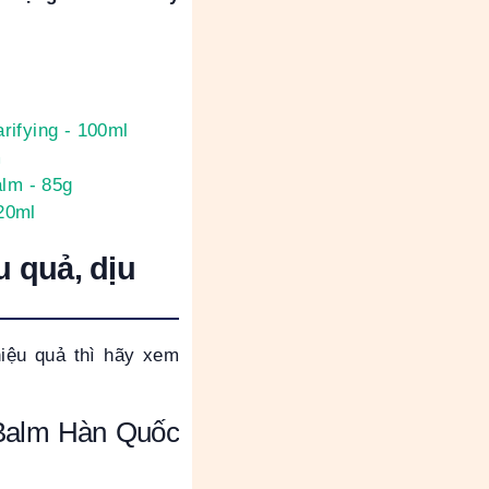
rifying - 100ml
m
lm - 85g
20ml
u quả, dịu
hiệu quả thì hãy xem
 Balm
Hàn Quốc