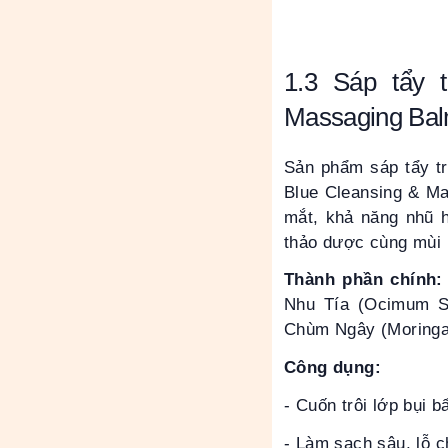
1.3 Sáp
t
ẩy
t
Massaging Ba
Sản phẩm sáp tẩy tr
Blue Cleansing & M
mắt, khả năng nhũ 
thảo dược cùng mùi 
Thành phần chính:
Nhu Tía (Ocimum San
Chùm Ngây (Moringa 
Công dụng:
- Cuốn trôi lớp bụi 
- Làm sạch sâu, lỗ c