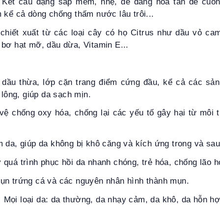
. Kết cấu dạng sáp mềm, nhẹ, dễ dàng hòa tan để cuốn 
 kể cả dòng chống thấm nước lâu trôi...
chiết xuất từ các loại cây có họ Citrus như dầu vỏ ca
bơ hạt mỡ, dầu dừa, Vitamin E...
 dầu thừa, lớp cặn trang điểm cứng đầu, kể cả các sả
 lông, giúp da sạch mịn.
vệ chống oxy hóa, chống lại các yếu tố gây hại từ môi 
da, giúp da không bị khô căng và kích ứng trong và sau 
quá trình phục hồi da nhanh chóng, trẻ hóa, chống lão h
ụn trứng cá và các nguyên nhân hình thành mụn.
:
Mọi loại da
: da thường, da n
hạy cảm,
da k
hô
, da hỗn hợ