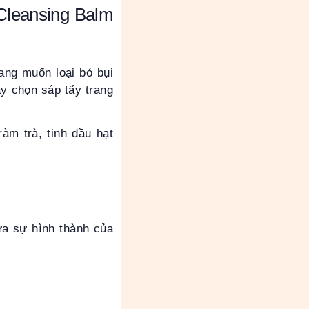
 Cleansing Balm
ng muốn loại bỏ bụi
ãy chọn sáp tẩy trang
ràm trà, tinh dầu hạt
ừa sự hình thành của