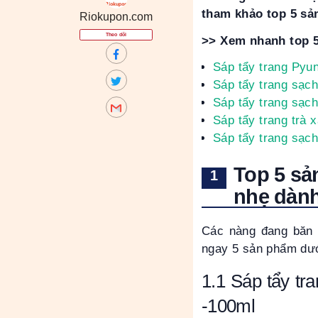
tham khảo top 5 s
Riokupon.com
Theo dõi
>> Xem nhanh top 5 
Sáp tẩy trang Pyu
Sáp tẩy trang
sạch
Sáp tẩy trang sạc
Sáp tẩy trang trà
Sáp tẩy trang sạc
Top 5 sả
nhẹ dành
Các nàng đang băn k
ngay 5 sản phẩm dướ
1.1
Sáp tẩy tr
-
100ml