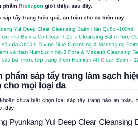
ản phẩm
Riokupon
giới thiệu sau đây.
sáp tẩy trang hiệu quả, an toàn cho da hiện nay:
nkang Yul Deep Clear Cleansing Balm
Hàn Quốc -
100ml
 dịu nhẹ
Banila Co Clean It Zero Cleansing Balm Pore Cla
h sâu da Oh!Oh! Divine Blue Cleansing & Massaging Bal
 xanh và than Numbuzin No.3 Pore & Makeup Cleansing Ba
h sâu bã nhờn, lớp trang điểm Heimish All Clean Balm
- 1
n phẩm sáp tẩy trang làm sạch hiệ
 cho mọi loại da
hoăn chưa biết chọn loại sáp tẩy trang nào an toàn, 
i đây:
ang Pyunkang Yul Deep Clear Cleansing