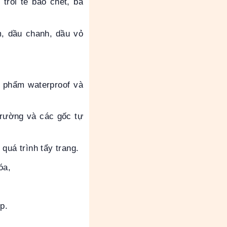
trôi tế bào chết, bã
m, dầu chanh, dầu vỏ
n phẩm waterproof và
trường và các gốc tự
quá trình tẩy trang.
óa,
p.