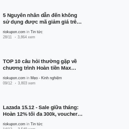
5 Nguyên nhân dẫn đến không
sử dụng được mã giảm giá trên
Lazada
riokupon.com
in
Tin tức
28/11
3,864 xem
TOP 10 câu hỏi thường gặp về
chương trình Hoàn tiền Max
Lazada
riokupon.com
in
Mẹo - Kinh nghiệm
09/12
3,803 xem
Lazada 15.12 - Sale giữa tháng:
Hoàn 12% tối đa 300k, voucher
tích luỹ 400k, freeship toàn quốc
riokupon.com
in
Tin tức
0đ