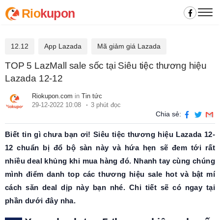
Rio
kupon
12.12
App Lazada
Mã giảm giá Lazada
TOP 5 LazMall sale sốc tại Siêu tiệc thương hiệu
Lazada 12-12
Riokupon.com
in
Tin tức
29-12-2022 10:08
3 phút đọc
Chia sẻ:
Biết tin gì chưa bạn ơi! Siêu tiệc thương hiệu Lazada 12-
12 chuẩn bị đổ bộ sàn này và hứa hẹn sẽ đem tới rất
nhiều deal khủng khi mua hàng đó. Nhanh tay cùng chúng
mình điểm danh top các thương hiệu sale hot và bật mí
cách săn deal dịp này bạn nhé. Chi tiết sẽ có ngay tại
phần dưới đây nha.