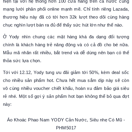
hiện tại với hệ thống hơn 100 cửa hàng trên cả nước cùng
mạng lưới phân phối online mạnh mẽ. Chỉ tính riêng Lazada,
thương hiệu này đã có tới hơn 32k lượt theo dõi cùng hàng
chục nghìn lượt bán ra đủ để thấy sức hút lớn như thế nào.
Ở Yody nhìn chung các mặt hàng khá đa dạng đối tượng
chính là khách hàng trẻ năng động và có cả đồ cho bé nữa.
Mẫu mã nhãn rất nhiều, bắt trend và dễ dùng nên bạn có thể
thỏa sức lựa chọn.
Tới với 12.12, Yody tung ưu đãi giảm tới 50%, kèm deal sốc
cho nhiều sản phẩm hot. Chưa hết mua sắm dịp này sẽ còn
vô cùng nhiều voucher chiết khấu, hoàn xu đảm bảo giá siêu
rẻ nhé. Một số gợi ý sản phẩm hot bạn không thể bỏ qua đợt
này:
Áo Khoác Phao Nam YODY Cản Nước, Siêu nhẹ Có Mũ -
PHM5017