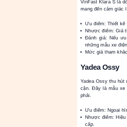
VinFast Klara S là d
mang đến cảm giác lá
Ưu điểm: Thiết kế c
Nhược điểm: Giá th
Đánh giá: Nếu ưu 
những mẫu xe điện
Mức giá tham khảo
Yadea Ossy
Yadea Ossy thu hút n
cận. Đây là mẫu xe 
phải.
Ưu điểm: Ngoại hìn
Nhược điểm: Hiệu 
cấp.