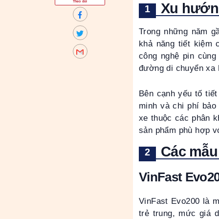
Theo dõi
Xu hướng
Trong những năm gầ
khả năng tiết kiệm 
công nghệ pin cùng
đường di chuyển xa h
Bên cạnh yếu tố tiết
minh và chi phí bảo
xe thuộc các phân k
sản phẩm phù hợp vớ
Các mẫu 
VinFast Evo2
VinFast Evo200 là m
trẻ trung, mức giá 