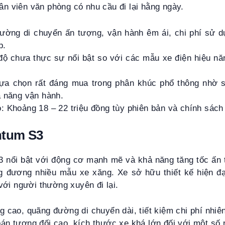
hân viên văn phòng có nhu cầu đi lại hằng ngày.
ờng di chuyển ấn tượng, vận hành êm ái, chi phí sử d
p.
ộ chưa thực sự nổi bật so với các mẫu xe điện hiệu năn
lựa chọn rất đáng mua trong phân khúc phổ thông nhờ 
ả năng vận hành.
 Khoảng 18 – 22 triệu đồng tùy phiên bản và chính sách 
ntum S3
 nổi bật với động cơ mạnh mẽ và khả năng tăng tốc ấn 
g đương nhiều mẫu xe xăng. Xe sở hữu thiết kế hiện đ
ới người thường xuyên đi lại.
 cao, quãng đường di chuyển dài, tiết kiệm chi phí nhiê
án tương đối cao, kích thước xe khá lớn đối với một số 