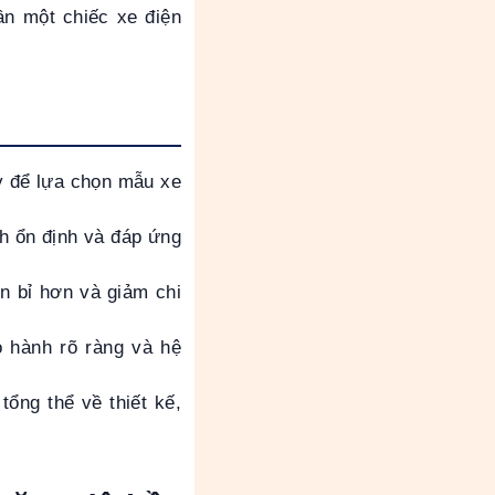
ần một chiếc xe điện
n
y để lựa chọn mẫu xe
h ổn định và đáp ứng
n bỉ hơn và giảm chi
 hành rõ ràng và hệ
tổng thể về thiết kế,