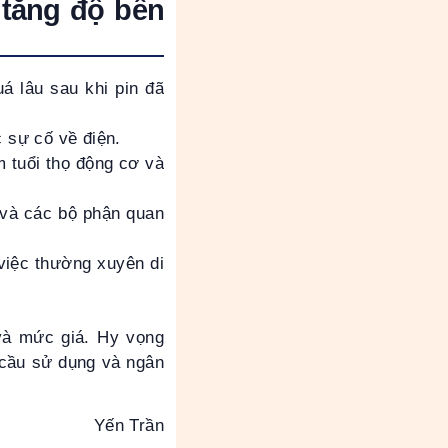
 tăng độ bền
á lâu sau khi pin đã
 sự cố về điện.
m tuổi thọ động cơ và
 và các bộ phận quan
việc thường xuyên di
 và mức giá. Hy vọng
 cầu sử dụng và ngân
Yến Trần