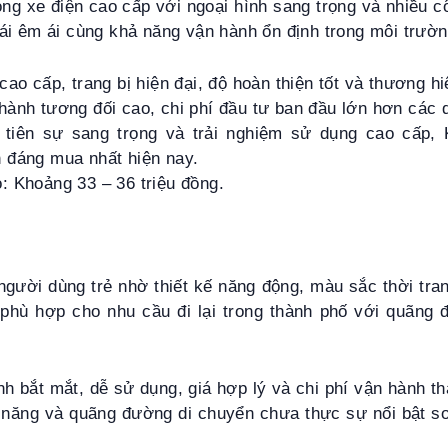
òng xe điện cao cấp với ngoại hình sang trọng và nhiều c
i êm ái cùng khả năng vận hành ổn định trong môi trường
ao cấp, trang bị hiện đại, độ hoàn thiện tốt và thương hi
ành tương đối cao, chi phí đầu tư ban đầu lớn hơn các 
tiên sự sang trọng và trải nghiệm sử dụng cao cấp, K
 đáng mua nhất hiện nay.
: Khoảng 33 – 36 triệu đồng.
gười dùng trẻ nhờ thiết kế năng động, màu sắc thời tra
phù hợp cho nhu cầu đi lại trong thành phố với quãng
h bắt mắt, dễ sử dụng, giá hợp lý và chi phí vận hành th
năng và quãng đường di chuyển chưa thực sự nổi bật s