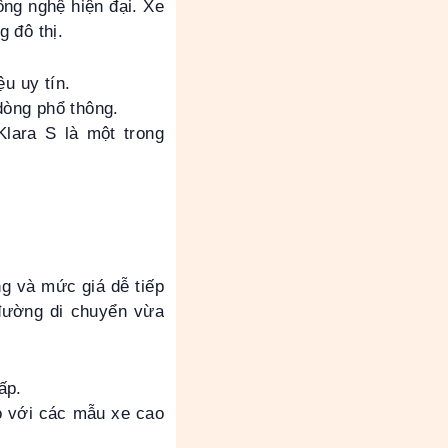
ông nghệ hiện đại. Xe
 đô thị.
ệu uy tín.
dòng phổ thông.
lara S là một trong
ng và mức giá dễ tiếp
 đường di chuyển vừa
ấp.
o với các mẫu xe cao