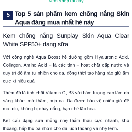
Xem shop tại đây
Top 5 sản phẩm kem chống nắng Skin
Aqua đáng mua nhất hè này
Kem chống nắng Sunplay Skin Aqua Clear
White SPF50+ dạng sữa
Với công nghệ Aqua Boost hệ dưỡng gồm Hyaluronic Acid,
Collagen, Amino Acid – là các tinh – hoạt chất cấp nước và
duy trì độ ẩm tự nhiên cho da, đồng thời tạo hàng rào giữ ẩm
cực kì hiệu quả.
Thêm đó là tinh chất Vitamin C, B3 với hàm lượng cao làm da
sáng khỏe, mờ thâm, mịn da. Da được bảo vệ nhiều giờ để
mát dịu, không bị cháy nắng, hạn chế lão hóa.
Kết cấu dạng sữa mỏng nhẹ thẩm thấu cực nhanh, khô
thoáng, hấp thụ bã nhờn cho da luôn thoáng và nhẹ tênh.