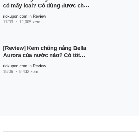
có mấy loại? Có dùng được cho
bà bầu không?
riokupon.com
in
Review
17/03
12,005 xem
[Review] Kem chống nắng Bella
Aurora của nước nào? Có tốt
không?
riokupon.com
in
Review
19/06
9,432 xem