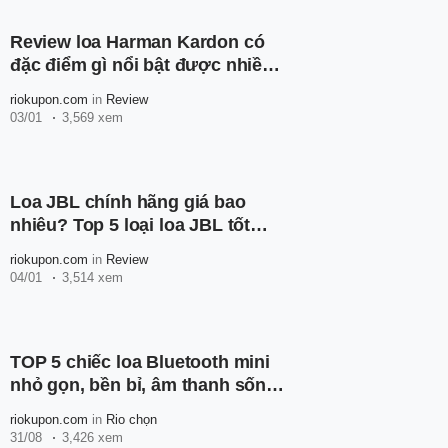
Review loa Harman Kardon có
đặc điểm gì nổi bật được nhiều
người tin dùng?
riokupon.com
in
Review
03/01
3,569 xem
Loa JBL chính hãng giá bao
nhiêu? Top 5 loại loa JBL tốt
nhất hiện nay
riokupon.com
in
Review
04/01
3,514 xem
TOP 5 chiếc loa Bluetooth mini
nhỏ gọn, bền bỉ, âm thanh sống
động
riokupon.com
in
Rio chọn
31/08
3,426 xem