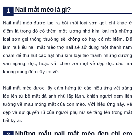
Nail mắt mèo là gì?
Nail mắt mèo được tạo ra bởi một loại sơn gel, chỉ khác ở
điểm là trong đó có thêm một lượng nhỏ kim loại mà những
loại sơn gel thông thường sẽ không có hay có rất hiếm. Để
làm ra kiểu nail mắt mèo thợ nail sẽ sử dụng một thanh nam
châm để thu hút các hạt nhũ kim loại tạo thành những đường
vân ngang, dọc, hoặc vắt chéo với một vẻ đẹp độc đáo mà
không dùng đến cây cọ vẽ.
Nail mắt mèo được lấy cảm hứng từ các hiệu ứng vệt sáng
lóe lên từ bề mặt đá ánh nhũ lấp lánh, khiến người xem liên
tưởng về màu móng mắt của con mèo. Với hiệu ứng này, vẻ
đẹp và sự quyến rũ của người phụ nữ sẽ tăng lên trong mắt
bất kỳ ai.
Những mẫu nail mắt mèo đẹp chị em