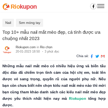
Rio
kupon
Nail
Sơn móng tay
Top 10+ mẫu nail mắt mèo đẹp, cá tính được ưa
chuộng nhất 2023
Riokupon.com
in
Rio chọn
20-01-2023 18:50
3 phút đọc
Chia sẻ:
Những mẫu nail mắt mèo có nhiều hiệu ứng và biến tấu
độc đáo đã chiếm trọn tình cảm của hội chị em, toát lên
được vẻ sang trọng, quyến rũ của người phụ nữ. Nếu
bạn còn chưa biết nên chọn kiểu nail mắt mèo nào thì mời
bạn cùng tham khảo danh sách các kiểu nail mắt mèo đẹp
được yêu thích nhất hiện nay mà
Riokupon
tổng hợp
được.