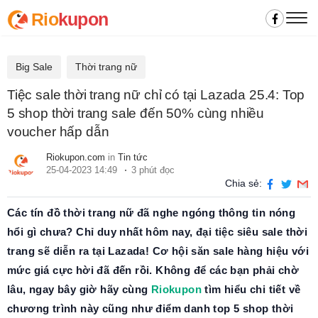
Rio
kupon
Big Sale
Thời trang nữ
Tiệc sale thời trang nữ chỉ có tại Lazada 25.4: Top
5 shop thời trang sale đến 50% cùng nhiều
voucher hấp dẫn
Riokupon.com
in
Tin tức
25-04-2023 14:49
3 phút đọc
Chia sẻ:
Các tín đồ thời trang nữ đã nghe ngóng thông tin nóng
hổi gì chưa? Chỉ duy nhất hôm nay, đại tiệc siêu sale thời
trang sẽ diễn ra tại Lazada! Cơ hội săn sale hàng hiệu với
mức giá cực hời đã đến rồi. Không để các bạn phải chờ
lâu, ngay bây giờ hãy cùng
Riokupon
tìm hiểu chi tiết về
chương trình này cũng như điểm danh top 5 shop thời