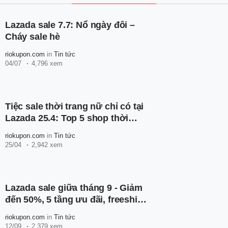
Lazada sale 7.7: Nổ ngày đôi –
Cháy sale hè
riokupon.com
in
Tin tức
04/07
4,796 xem
Tiệc sale thời trang nữ chỉ có tại
Lazada 25.4: Top 5 shop thời
trang sale đến 50% cùng nhiều
riokupon.com
in
Tin tức
voucher hấp dẫn
25/04
2,942 xem
Lazada sale giữa tháng 9 - Giảm
đến 50%, 5 tầng ưu đãi, freeship
toàn quốc, càng mua càng giảm
riokupon.com
in
Tin tức
12/09
2,379 xem