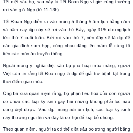
Tết diệt sâu bọ, sau này là Tết Đoan Ngọ vì giờ cúng thường
rơi vào giờ Ngọ (từ 11-13h).
Tết Đoan Ngọ diễn ra vào mùng 5 tháng 5 âm lịch hằng năm
và năm nay dịp này sẽ rơi vào thứ Bảy, ngày 31/5 dương lịch
tức thứ 7 cuối tuần. Bởi rơi vào thứ 7, nên đây sẽ là dịp để
các gia đình sum họp, cùng nhau dâng lên mâm lễ cúng tổ
tiên các món ăn truyền thống.
Ngoài mang ý nghĩa diệt sâu bọ phá hoại mùa màng, người
Việt còn tin rằng tết Đoan ngọ là dịp để giải trừ bệnh tật trong
thời điểm giao mùa.
Ông bà xưa quan niệm rằng, bộ phận tiêu hóa của con người
có chứa các loại ký sinh gây hại nhưng không phải lúc nào
cũng diệt được. Vào dịp mùng 5/5 âm lịch, các loại ký sinh
này thường ngoi lên và đây là cơ hội để loại bỏ chúng.
Theo quan niệm, người ta có thể diệt sâu bọ trong người bằng