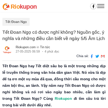
Rio
kupon
Tết Đoan Ngọ
Tết Đoan Ngọ có được nghỉ không? Nguồn gốc, ý
nghĩa và những điều cần biết về ngày 5/5 Âm Lịch
Riokupon.com
in
Tin tức
27-05-2025 06:59
4 phút đọc
Chia sẻ:
Tết Đoan Ngọ hay Tết diệt sâu bọ là một trong những dịp
lễ truyền thống trong văn hóa dân gian Việt. Nó vừa là dịp
để tạ ơn một vụ mùa đã qua, đồng thời cầu mong cho một
năm bội thu, an lành. Vậy năm nay Tết Đoan Ngọ có được
nghỉ không và nó rơi vào ngày bao nhiêu, cần làm gì
trong Tết Đoan Ngọ? Cùng
Riokupon
đi tìm câu trả lời
trong bài viết dưới đây nhé.