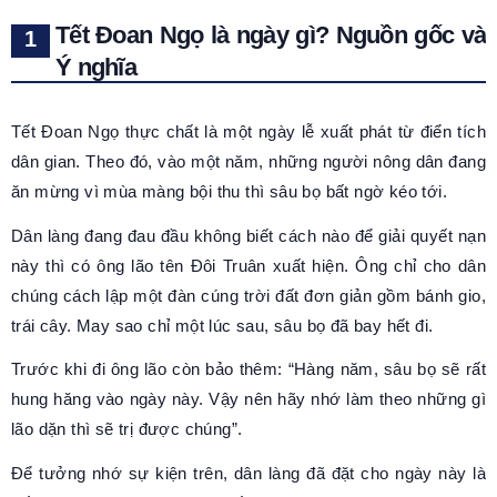
Tết Đoan Ngọ là ngày gì? Nguồn gốc và
Ý nghĩa
Tết Đoan Ngọ thực chất là một ngày lễ xuất phát từ điển tích
dân gian. Theo đó, vào một năm, những người nông dân đang
ăn mừng vì mùa màng bội thu thì sâu bọ bất ngờ kéo tới.
Dân làng đang đau đầu không biết cách nào để giải quyết nạn
này thì có ông lão tên Đôi Truân xuất hiện. Ông chỉ cho dân
chúng cách lập một đàn cúng trời đất đơn giản gồm bánh gio,
trái cây. May sao chỉ một lúc sau, sâu bọ đã bay hết đi.
Trước khi đi ông lão còn bảo thêm: “Hàng năm, sâu bọ sẽ rất
hung hăng vào ngày này. Vậy nên hãy nhớ làm theo những gì
lão dặn thì sẽ trị được chúng”.
Để tưởng nhớ sự kiện trên, dân làng đã đặt cho ngày này là