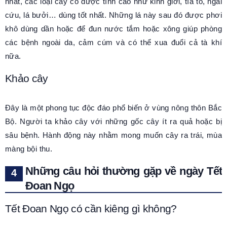
nhất, các loại cây có dược tính cao như kinh giới, tía tô, ngải
cứu, lá bưởi… dùng tốt nhất. Những lá này sau đó được phơi
khô dùng dần hoặc để đun nước tắm hoặc xông giúp phòng
các bệnh ngoài da, cảm cúm và có thể xua đuổi cả tà khí
nữa.
Khảo cây
Đây là một phong tục độc đáo phổ biến ở vùng nông thôn Bắc
Bộ. Người ta khảo cây với những gốc cây ít ra quả hoặc bị
sâu bệnh. Hành động này nhằm mong muốn cây ra trái, mùa
màng bội thu.
Những câu hỏi thường gặp về ngày Tết
Đoan Ngọ
Tết Đoan Ngọ có cần kiêng gì không?