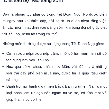
"Diệt sâu bọ" vào sáng sớm
Đây là phong tục phải có trong Tết Đoan Ngọ. Nó được diễn
ra ngay sau khi thức dậy, bởi người ta quan niệm rằng việc
ăn các món nhất định vào sáng sớm khi bụng đói sẽ giúp diệt
trừ sâu bọ, bệnh tật trong cơ thể.
Những món thường được sử dụng trong Tết Đoan Ngọ gồm:
Cơm rượu nếp/rượu nếp cẩm: nhờ có hơi men nên sẽ có
tác dụng làm say "sâu bọ".
Hoa quả có vị chua, chát như: Mận, vải, đào,... là những
loại trái cây phổ biến mùa này, được tin là giúp "tiêu diệt"
sâu bọ.
Bánh tro hay bánh gio (miền Bắc), Bánh ú (miền Nam): một
loại bánh làm từ gạo nếp ngâm nước tro, có tính mát và
giúp thanh lọc cơ thể.