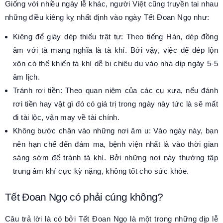
Giống với nhiều ngày lễ khác, người Việt cũng truyền tai nhau
những điều kiêng kỵ nhất định vào ngày Tết Đoan Ngọ như:
Kiêng để giày dép thiếu trật tự: Theo tiếng Hán, dép đồng
âm với tà mang nghĩa là tà khí. Bởi vậy, việc để dép lộn
xộn có thể khiến tà khí dễ bị chiêu dụ vào nhà dịp ngày 5-5
âm lịch.
Tránh rơi tiền: Theo quan niệm của các cụ xưa, nếu đánh
rơi tiền hay vật gì đó có giá trị trong ngày này tức là sẽ mất
đi tài lộc, vận may về tài chính.
Không bước chân vào những nơi âm u: Vào ngày này, bạn
nên hạn chế đến đám ma, bệnh viện nhất là vào thời gian
sáng sớm để tránh tà khí. Bởi những nơi này thường tập
trung âm khí cực kỳ nặng, không tốt cho sức khỏe.
Tết Đoan Ngọ có phải cúng không?
Câu trả lời là có bởi Tết Đoan Ngọ là một trong những dịp lễ