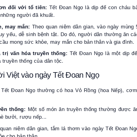
ơn đối với tổ tiên:
Tết Đoan Ngọ là dịp để con cháu bà
ân những người đã khuất.
e, may mắn:
Theo quan niệm dân gian, vào ngày mùng 5
uy yếu, dễ sinh bệnh tật. Do đó, người dân thường ăn c
, cầu mong sức khỏe, may mắn cho bản thân và gia đình.
 trị văn hóa truyền thống:
Tết Đoan Ngọ là một dịp để
a truyền thống của dân tộc.
i Việt vào ngày Tết Đoan Ngọ
Tết Đoan Ngọ thường có hoa Vỏ Rồng (hoa Nếp), cơm 
yền thống:
Một số món ăn truyền thống thường được ă
è bưởi, rượu nếp...
quan niệm dân gian, tắm lá thơm vào ngày Tết Đoan Ngọ
ỏe cho bản thân.