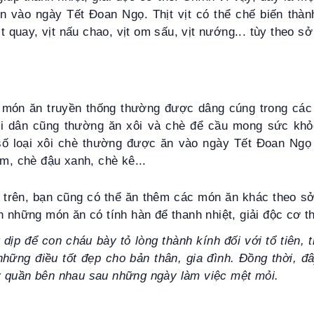
n vào ngày Tết Đoan Ngọ. Thịt vịt có thể chế biến thà
ịt quay, vịt nấu chao, vịt om sấu, vịt nướng... tùy theo sở
 món ăn truyền thống thường được dâng cúng trong các 
i dân cũng thường ăn xôi và chè để cầu mong sức kh
 số loại xôi chè thường được ăn vào ngày Tết Đoan Ngọ 
ốm, chè đậu xanh, chè kê...
trên, bạn cũng có thể ăn thêm các món ăn khác theo sở
n những món ăn có tính hàn để thanh nhiệt, giải độc cơ t
dịp để con cháu bày tỏ lòng thành kính đối với tổ tiên, 
hững điều tốt đẹp cho bản thân, gia đình. Đồng thời, đâ
 quần bên nhau sau những ngày làm việc mệt mỏi.