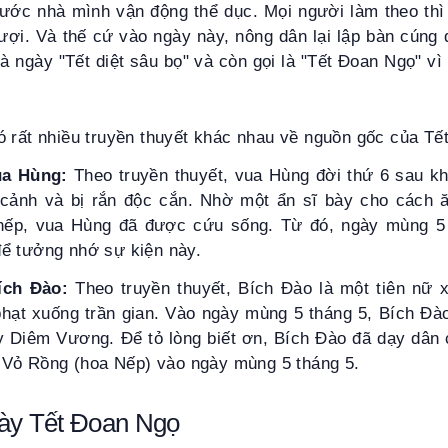
trước nhà mình vận động thể dục. Mọi người làm theo thì
rượi. Và thế cứ vào ngày này, nông dân lại lập bàn cúng đ
là ngày "Tết diệt sâu bọ" và còn gọi là "Tết Đoan Ngọ" v
ó rất nhiều truyền thuyết khác nhau về nguồn gốc của Tế
vua Hùng:
Theo truyền thuyết, vua Hùng đời thứ 6 sau kh
 cảnh và bị rắn độc cắn. Nhờ một ẩn sĩ bày cho cách
ếp, vua Hùng đã được cứu sống. Từ đó, ngày mùng 5 
ể tưởng nhớ sự kiện này.
Bích Đào:
Theo truyền thuyết, Bích Đào là một tiên nữ x
hạt xuống trần gian. Vào ngày mùng 5 tháng 5, Bích Đ
ay Diêm Vương. Để tỏ lòng biết ơn, Bích Đào đã dạy dân 
a Vỏ Rồng (hoa Nếp) vào ngày mùng 5 tháng 5.
gày Tết Đoan Ngọ