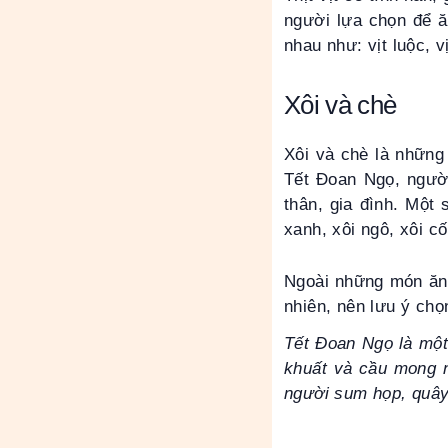
người lựa chọn để ă
nhau như: vịt luộc, v
Xôi và chè
Xôi và chè là những
Tết Đoan Ngọ, ngườ
thân, gia đình. Một
xanh, xôi ngô, xôi c
Ngoài những món ăn 
nhiên, nên lưu ý chọ
Tết Đoan Ngọ là một 
khuất và cầu mong n
người sum họp, quây