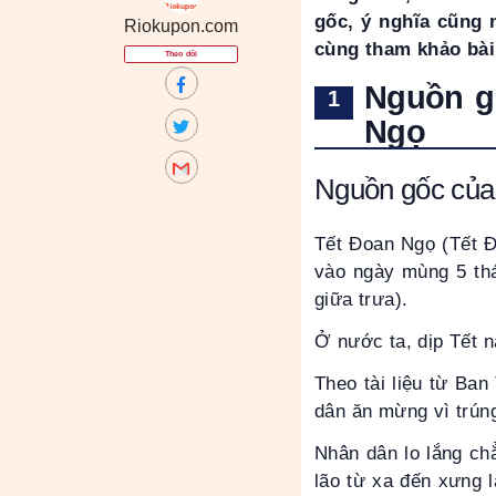
gốc, ý nghĩa cũng 
Riokupon.com
cùng tham khảo bài
Theo dõi
Nguồn g
Ngọ
Nguồn gốc của
Tết Đoan Ngọ (Tết Đ
vào ngày mùng 5 thá
giữa trưa).
Ở nước ta, dịp Tết n
Theo tài liệu từ Ba
dân ăn mừng vì trún
Nhân dân lo lắng ch
lão từ xa đến xưng 