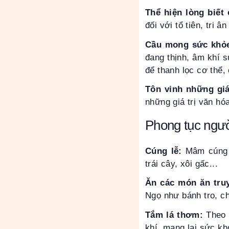
Thể hiện lòng biết 
đối với tổ tiên, tri 
Cầu mong sức khỏ
đang thịnh, âm khí s
để thanh lọc cơ thể
Tôn vinh những giá
những giá trị văn hó
Phong tục ngườ
Cúng lễ:
Mâm cúng 
trái cây, xôi gấc...
Ăn các món ăn tru
Ngọ như bánh tro, ch
Tắm lá thơm:
Theo 
khí, mang lại sức kh