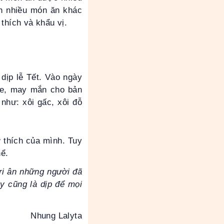
nh nhiều món ăn khác
 thích và khẩu vị.
dịp lễ Tết. Vào ngày
ỏe, may mắn cho bản
như: xôi gấc, xôi đỗ
 thích của mình. Tuy
hể.
tri ân những người đã
y cũng là dịp để mọi
Nhung Lalyta