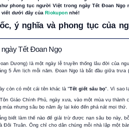
như phong tục người Việt trong ngày Tết Đoan Ngọ 
 viết dưới đây của
Riokupon
nhé!
ốc, ý nghĩa và phong tục của ng
 ngày Tết Đoan Ngọ
oan Dương) là một ngày lễ truyền thống lâu đời của ngư
ng 5 Âm lịch mỗi năm. Đoan Ngọ là bắt đầu giữa trưa
ày còn có một cái tên khác là "
Tết giết sâu bọ
". Vì sao l
n Tôn Giáo Chính Phủ, ngày xưa, vào một mùa vụ thành c
g mùa nhưng sâu bọ năm ấy lại kéo đến phá nát mọi thứ.
ẳng biết làm thế nào để giải trừ được nạn sâu bọ này, b
là Đôi Truân. Ông chỉ cho dân chúng mỗi nhà lập một bà