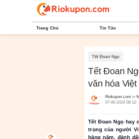
Trang Chủ
Tin Tức
Tết Đoan Ngọ
Tết Đoan Ngọ
văn hóa Việ
Riokupon.com
in
M
07-06-2024 08:10
Tết Đoan Ngọ hay c
trọng của người V
hàng năm, đánh dấ