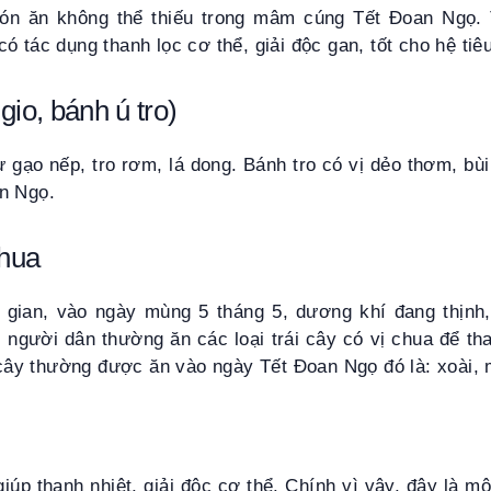
n ăn không thể thiếu trong mâm cúng Tết Đoan Ngọ.
ó tác dụng thanh lọc cơ thể, giải độc gan, tốt cho hệ tiê
gio, bánh ú tro)
 gạo nếp, tro rơm, lá dong. Bánh tro có vị dẻo thơm, bùi 
n Ngọ.
chua
gian, vào ngày mùng 5 tháng 5, dương khí đang thịnh
, người dân thường ăn các loại trái cây có vị chua để tha
i cây thường được ăn vào ngày Tết Đoan Ngọ đó là: xoài, m
, giúp thanh nhiệt, giải độc cơ thể. Chính vì vậy, đây là 