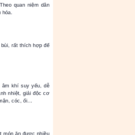
 Theo quan niệm dân
u hóa.
bùi, rất thích hợp để
, âm khí suy yếu, dễ
nh nhiệt, giải độc cơ
ận, cóc, ổi...
một món ăn được nhiều