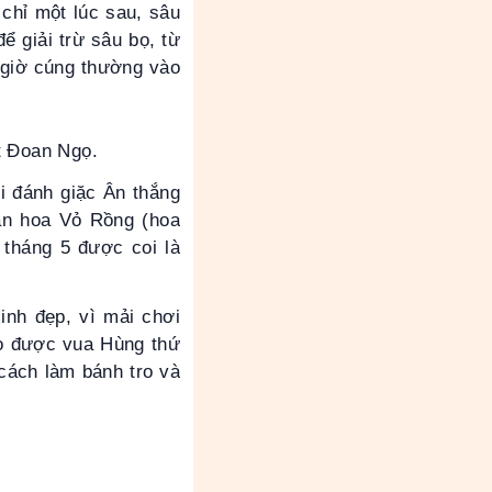
 chỉ một lúc sau, sâu
ể giải trừ sâu bọ, từ
ì giờ cúng thường vào
t Đoan Ngọ.
i đánh giặc Ân thắng
 ăn hoa Vỏ Rồng (hoa
tháng 5 được coi là
inh đẹp, vì mải chơi
ào được vua Hùng thứ
cách làm bánh tro và