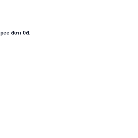
opee đơn 0đ
.