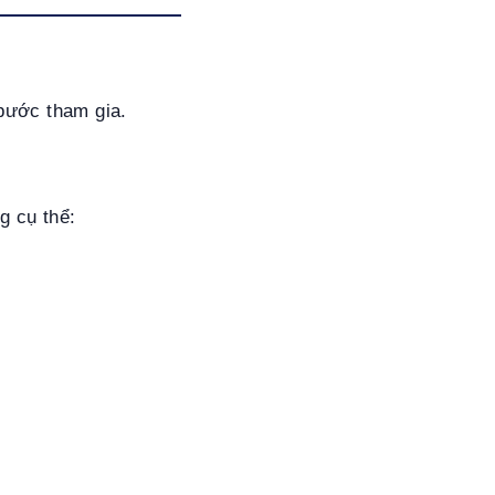
 bước tham gia.
g cụ thể: