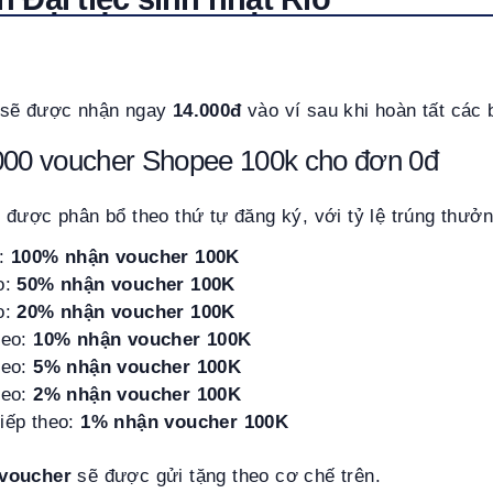
 sẽ được nhận ngay
14.000đ
vào ví sau khi hoàn tất các
000 voucher Shopee 100k cho đơn 0đ
được phân bổ theo thứ tự đăng ký, với tỷ lệ trúng thưởn
n:
100% nhận voucher 100K
o:
50% nhận voucher 100K
o:
20% nhận voucher 100K
heo:
10% nhận voucher 100K
heo:
5% nhận voucher 100K
heo:
2% nhận voucher 100K
iếp theo:
1% nhận voucher 100K
 voucher
sẽ được gửi tặng theo cơ chế trên.