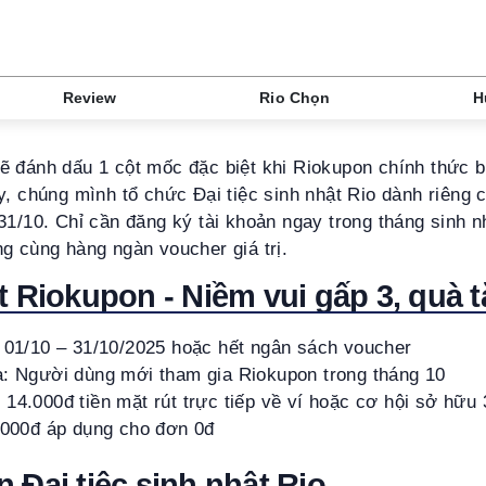
Review
Rio Chọn
H
ẽ đánh dấu 1 cột mốc đặc biệt khi Riokupon chính thức b
y, chúng mình tổ chức Đại tiệc sinh nhật Rio dành riêng 
31/10. Chỉ cần đăng ký tài khoản ngay trong tháng sinh n
g cùng hàng ngàn voucher giá trị.
t Riokupon - Niềm vui gấp 3, quà 
: 01/10 – 31/10/2025 hoặc hết ngân sách voucher
a: Người dùng mới tham gia Riokupon trong tháng 10
14.000đ tiền mặt rút trực tiếp về ví hoặc cơ hội sở hữu
0.000đ áp dụng cho đơn 0đ
 Đại tiệc sinh nhật Rio