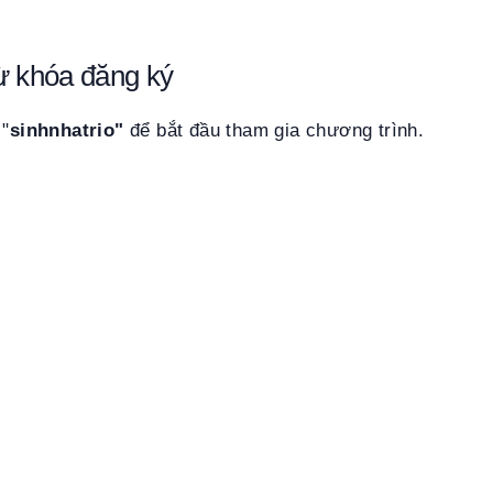
ừ khóa đăng ký
 "
sinhnhatrio"
để bắt đầu tham gia chương trình.